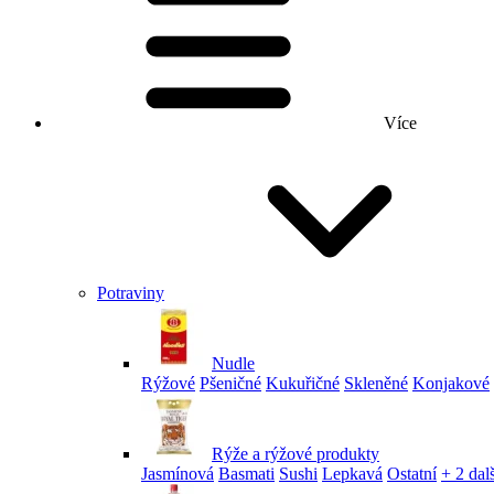
Více
Potraviny
Nudle
Rýžové
Pšeničné
Kukuřičné
Skleněné
Konjakové
Rýže a rýžové produkty
Jasmínová
Basmati
Sushi
Lepkavá
Ostatní
+ 2 dalš