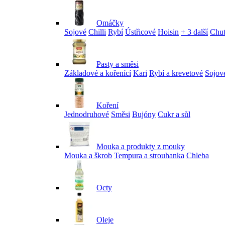
Omáčky
Sojové
Chilli
Rybí
Ústřicové
Hoisin
+ 3 další
Chu
Pasty a směsi
Základové a kořenící
Kari
Rybí a krevetové
Sojov
Koření
Jednodruhové
Směsi
Bujóny
Cukr a sůl
Mouka a produkty z mouky
Mouka a škrob
Tempura a strouhanka
Chleba
Octy
Oleje