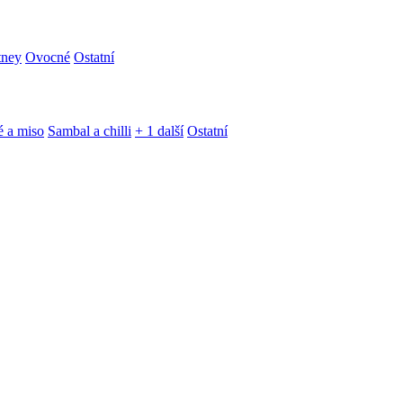
tney
Ovocné
Ostatní
é a miso
Sambal a chilli
+ 1 další
Ostatní