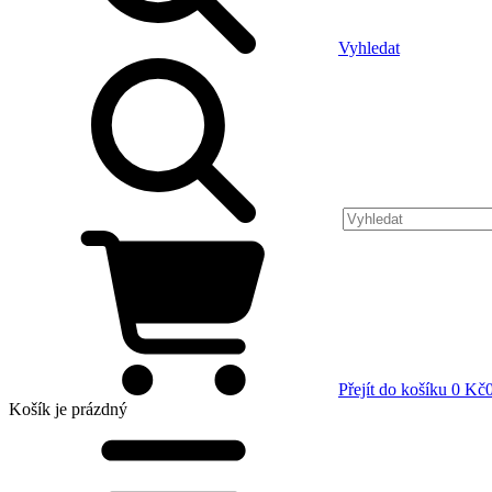
Vyhledat
Přejít do košíku
0 Kč
Košík
je prázdný