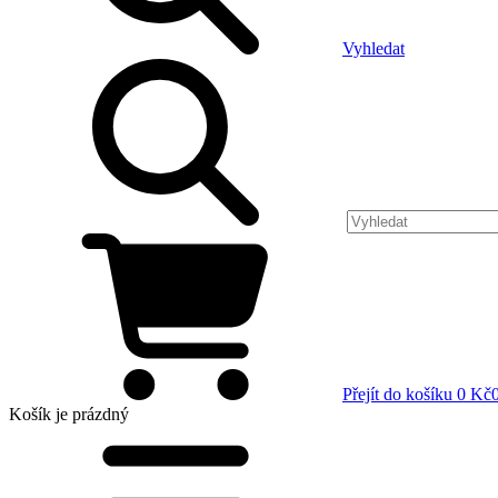
Vyhledat
Přejít do košíku
0 Kč
Košík
je prázdný