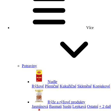
Více
Potraviny
Nudle
Rýžové
Pšeničné
Kukuřičné
Skleněné
Konjakové
Rýže a rýžové produkty
Jasmínová
Basmati
Sushi
Lepkavá
Ostatní
+ 2 dalš