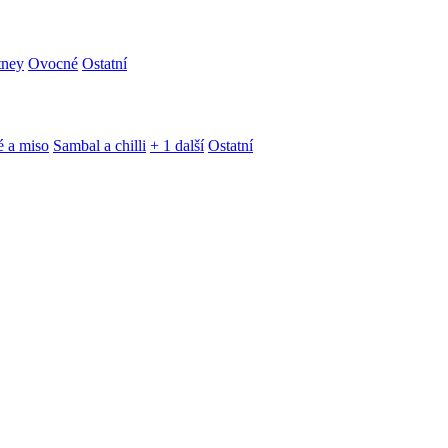
tney
Ovocné
Ostatní
é a miso
Sambal a chilli
+ 1 další
Ostatní