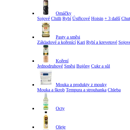
Omáčky
Sojové
Chilli
Rybí
Ústřicové
Hoisin
+ 3 další
Chu
Pasty a směsi
Základové a kořenící
Kari
Rybí a krevetové
Sojov
Koření
Jednodruhové
Směsi
Bujóny
Cukr a sůl
Mouka a produkty z mouky
Mouka a škrob
Tempura a strouhanka
Chleba
Octy
Oleje