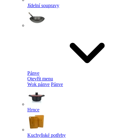
Jídelní soupravy
Pánve
Otevřít menu
Wok pánve
Pánve
Hrnce
Kuchyňské potřeby