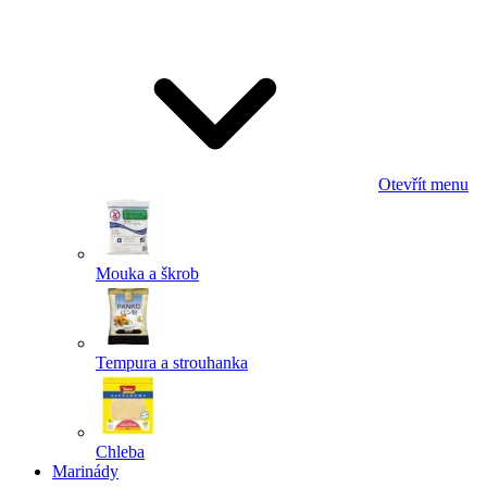
Odeslat
Powered by chaterimo
Otevřít menu
Mouka a škrob
Tempura a strouhanka
Chleba
Marinády