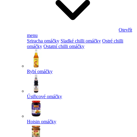
Otevřít
menu
Sriracha omáčky
Sladké chilli omáčky
Ostré chilli
omáčky
Ostatní chilli omáčky
Rybí omáčky
Ústřicové omáčky
Hoisin omáčky