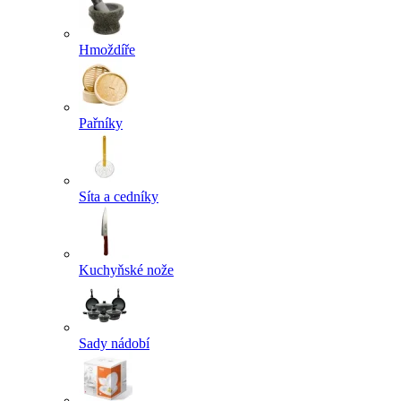
Hmoždíře
Pařníky
Síta a cedníky
Kuchyňské nože
Sady nádobí