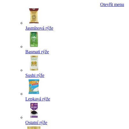
Otevřít menu
Jasmínová rýže
Basmati rýže
Sushi rýže
Lepkavá rýže
Ostatní rýže