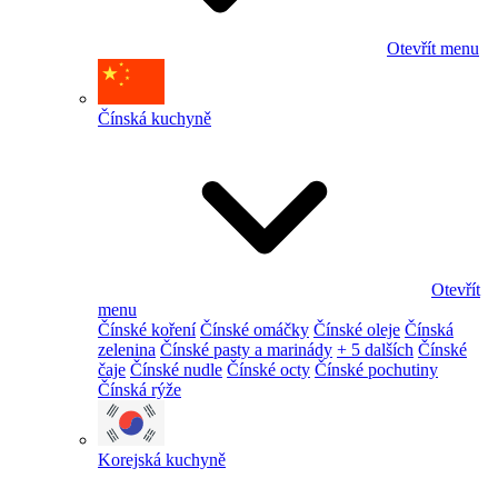
Otevřít menu
Čínská kuchyně
Otevřít
menu
Čínské koření
Čínské omáčky
Čínské oleje
Čínská
zelenina
Čínské pasty a marinády
+ 5 dalších
Čínské
čaje
Čínské nudle
Čínské octy
Čínské pochutiny
Čínská rýže
Korejská kuchyně