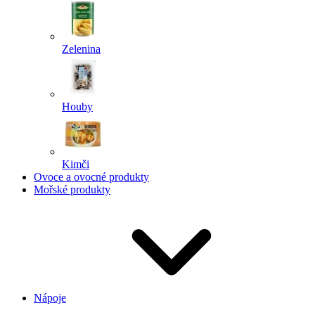
Zelenina
Houby
Kimči
Ovoce a ovocné produkty
Mořské produkty
Nápoje