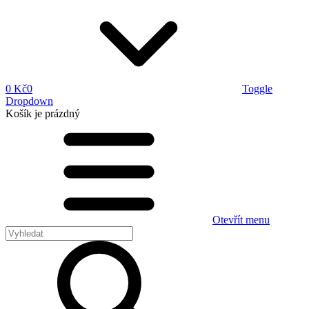
0 Kč
0
Toggle
Dropdown
Košík
je prázdný
Otevřít menu