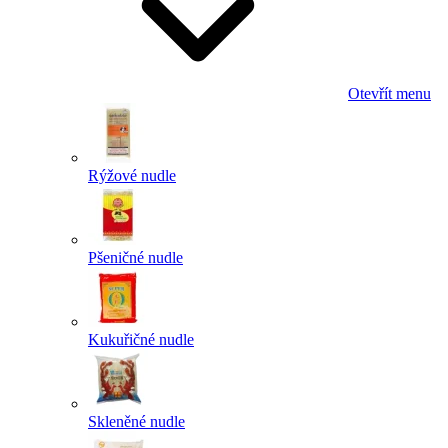
Otevřít menu
Rýžové nudle
Pšeničné nudle
Kukuřičné nudle
Skleněné nudle