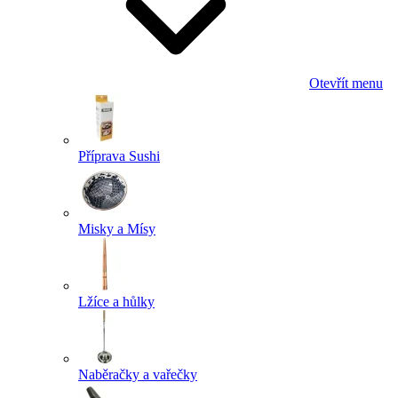
Otevřít menu
Příprava Sushi
Misky a Mísy
Lžíce a hůlky
Naběračky a vařečky