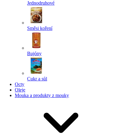
Jednodruhové
Směsi koření
Bujóny
Cukr a sůl
Octy
Oleje
Mouka a produkty z mouky