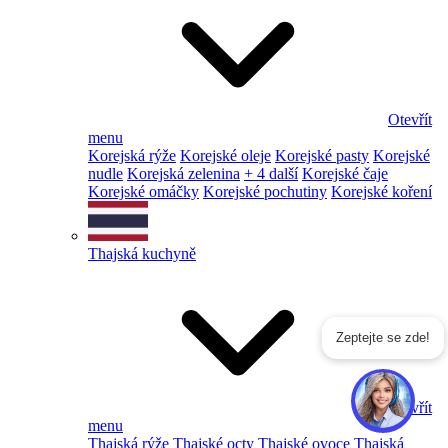
Otevřít
menu
Korejská rýže
Korejské oleje
Korejské pasty
Korejské
nudle
Korejská zelenina
+ 4 další
Korejské čaje
Korejské omáčky
Korejské pochutiny
Korejské koření
Thajská kuchyně
Zeptejte se zde!
Otevřít
menu
Thajská rýže
Thajské octy
Thajské ovoce
Thajská