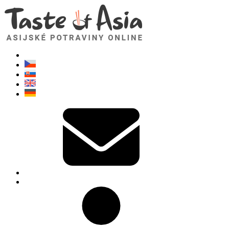
TasteOfAsia.cz
Neváhejte se zeptat. Jsem tady pro vás!