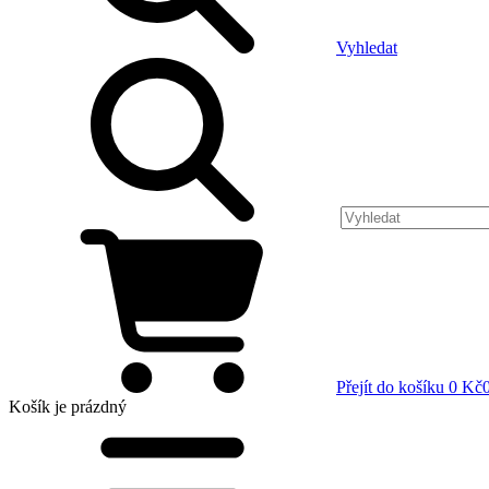
Vyhledat
Přejít do košíku
0 Kč
Košík
je prázdný