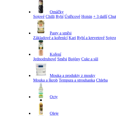
Omáčky
Sojové
Chilli
Rybí
Ústřicové
Hoisin
+ 3 další
Chu
Pasty a směsi
Základové a kořenící
Kari
Rybí a krevetové
Sojov
Koření
Jednodruhové
Směsi
Bujóny
Cukr a sůl
Mouka a produkty z mouky
Mouka a škrob
Tempura a strouhanka
Chleba
Octy
Oleje