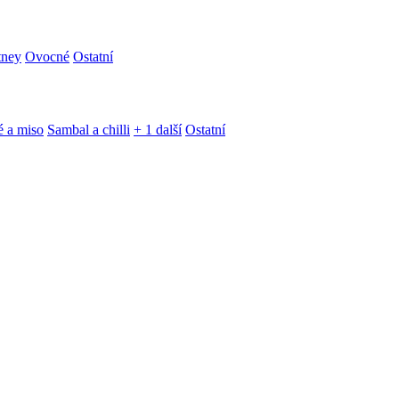
tney
Ovocné
Ostatní
é a miso
Sambal a chilli
+ 1 další
Ostatní