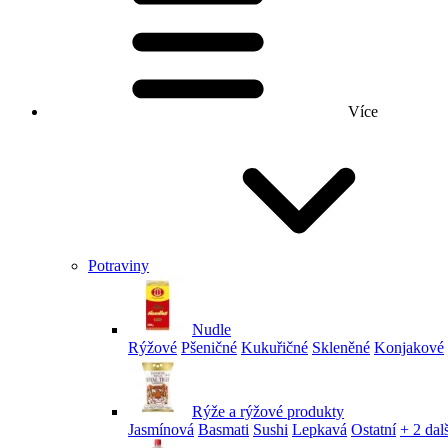
Více
Potraviny
Nudle
Rýžové
Pšeničné
Kukuřičné
Skleněné
Konjakové
Rýže a rýžové produkty
Jasmínová
Basmati
Sushi
Lepkavá
Ostatní
+ 2 dalš