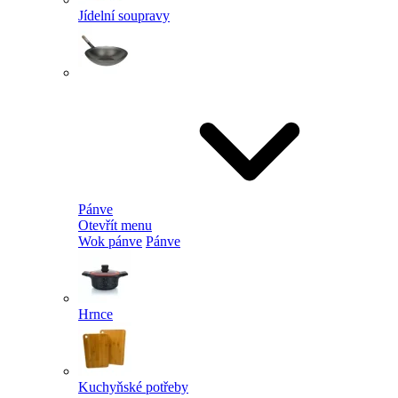
Jídelní soupravy
Pánve
Otevřít menu
Wok pánve
Pánve
Hrnce
Kuchyňské potřeby