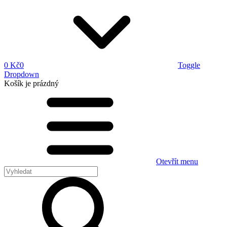
0 Kč
0
Toggle
Dropdown
Košík
je prázdný
Otevřít menu