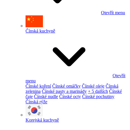
Otevřít menu
Čínská kuchyně
Otevřít
menu
Čínské koření
Čínské omáčky
Čínské oleje
Čínská
zelenina
Čínské pasty a marinády
+ 5 dalších
Čínské
čaje
Čínské nudle
Čínské octy
Čínské pochutiny
Čínská rýže
Korejská kuchyně