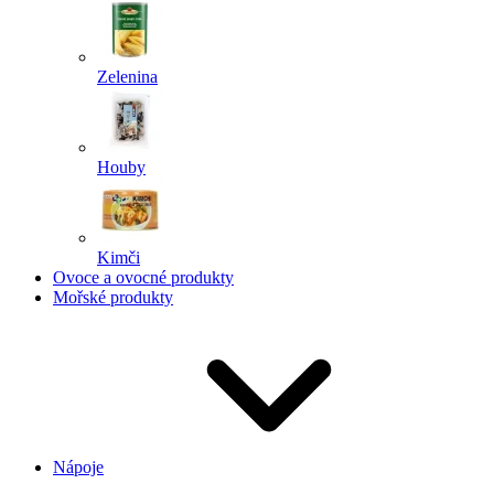
Zelenina
Houby
Kimči
Ovoce a ovocné produkty
Mořské produkty
Nápoje