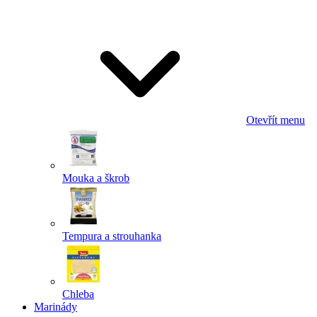
Odeslat
Powered by chaterimo
Otevřít menu
Mouka a škrob
Tempura a strouhanka
Chleba
Marinády