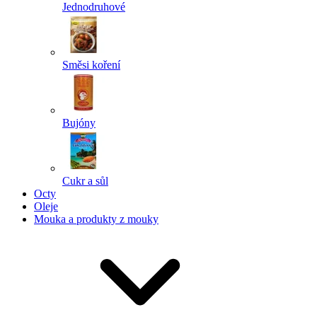
Jednodruhové
Směsi koření
Bujóny
Cukr a sůl
Octy
Oleje
Mouka a produkty z mouky