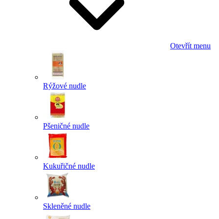
Otevřít menu
Rýžové nudle
Pšeničné nudle
Kukuřičné nudle
Skleněné nudle