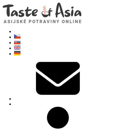
TasteOfAsia.cz
Neváhejte se zeptat. Jsem tady pro vás!