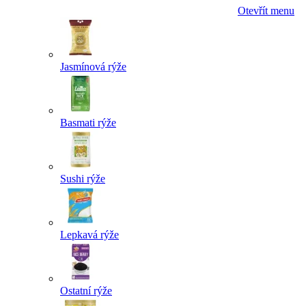
Otevřít menu
Jasmínová rýže
Basmati rýže
Sushi rýže
Lepkavá rýže
Ostatní rýže