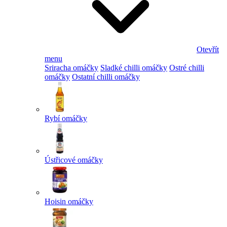
Otevřít
menu
Sriracha omáčky
Sladké chilli omáčky
Ostré chilli
omáčky
Ostatní chilli omáčky
Rybí omáčky
Ústřicové omáčky
Hoisin omáčky