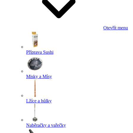
Otevřít menu
Příprava Sushi
Misky a Mísy
Lžíce a hůlky
Naběračky a vařečky