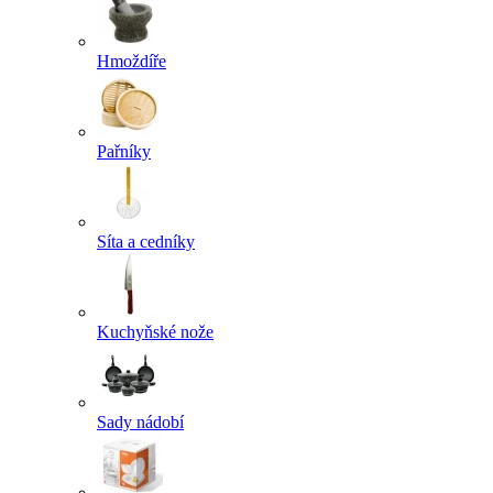
Hmoždíře
Pařníky
Síta a cedníky
Kuchyňské nože
Sady nádobí