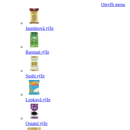
Otevřít menu
Jasmínová rýže
Basmati rýže
Sushi rýže
Lepkavá rýže
Ostatní rýže