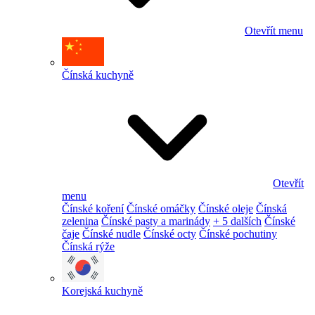
Otevřít menu
Čínská kuchyně
Otevřít
menu
Čínské koření
Čínské omáčky
Čínské oleje
Čínská
zelenina
Čínské pasty a marinády
+ 5 dalších
Čínské
čaje
Čínské nudle
Čínské octy
Čínské pochutiny
Čínská rýže
Korejská kuchyně