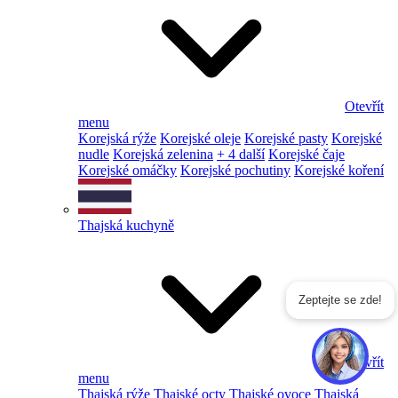
Otevřít
menu
Korejská rýže
Korejské oleje
Korejské pasty
Korejské
nudle
Korejská zelenina
+ 4 další
Korejské čaje
Korejské omáčky
Korejské pochutiny
Korejské koření
Thajská kuchyně
Zeptejte se zde!
Otevřít
menu
Thajská rýže
Thajské octy
Thajské ovoce
Thajská