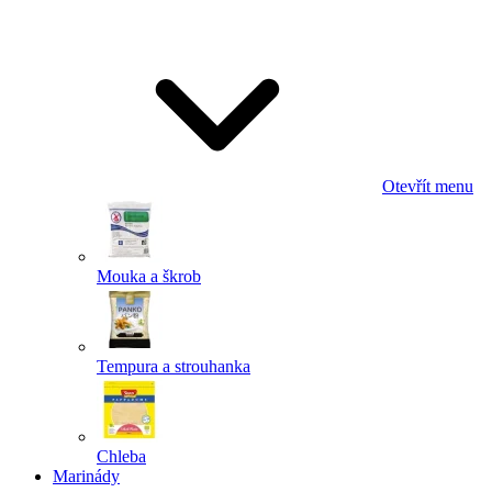
Odeslat
Powered by chaterimo
Otevřít menu
Mouka a škrob
Tempura a strouhanka
Chleba
Marinády