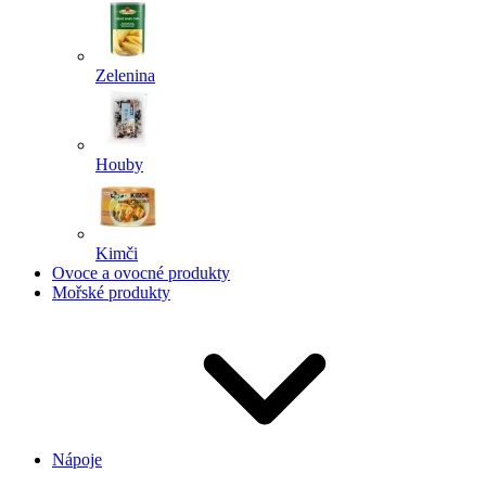
Zelenina
Houby
Kimči
Ovoce a ovocné produkty
Mořské produkty
Nápoje