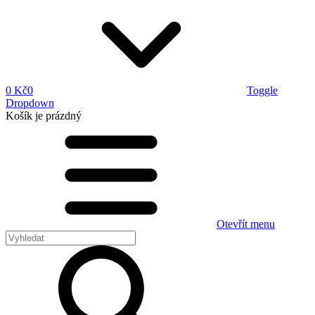
0 Kč
0
Toggle
Dropdown
Košík
je prázdný
Otevřít menu