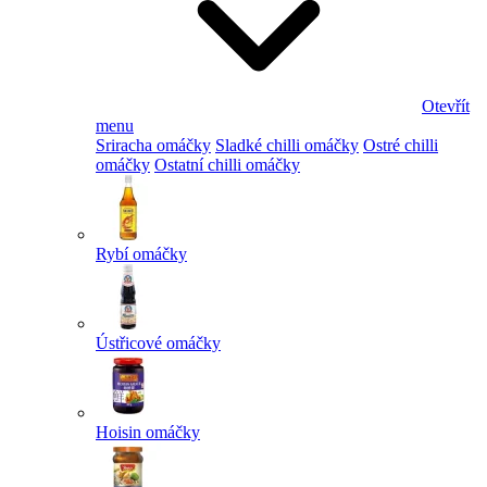
Otevřít
menu
Sriracha omáčky
Sladké chilli omáčky
Ostré chilli
omáčky
Ostatní chilli omáčky
Rybí omáčky
Ústřicové omáčky
Hoisin omáčky