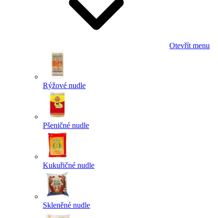
Otevřít menu
Rýžové nudle
Pšeničné nudle
Kukuřičné nudle
Skleněné nudle