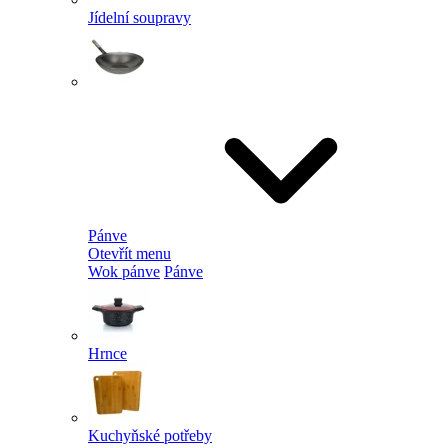
Jídelní soupravy
Pánve
Otevřít menu
Wok pánve
Pánve
Hrnce
Kuchyňské potřeby