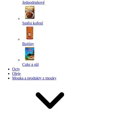
Jednodruhové
Směsi koření
Bujóny
Cukr a sůl
Octy
Oleje
Mouka a produkty z mouky