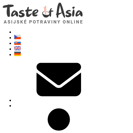
TasteOfAsia.cz
Neváhejte se zeptat. Jsem tady pro vás!