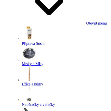
Otevřít menu
Příprava Sushi
Misky a Mísy
Lžíce a hůlky
Naběračky a vařečky