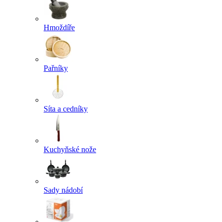
Hmoždíře
Pařníky
Síta a cedníky
Kuchyňské nože
Sady nádobí