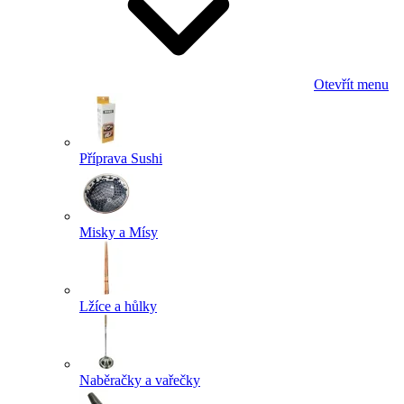
Otevřít menu
Příprava Sushi
Misky a Mísy
Lžíce a hůlky
Naběračky a vařečky