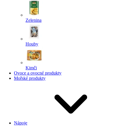
Zelenina
Houby
Kimči
Ovoce a ovocné produkty
Mořské produkty
Nápoje