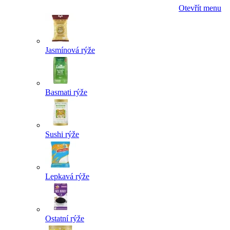
Otevřít menu
Jasmínová rýže
Basmati rýže
Sushi rýže
Lepkavá rýže
Ostatní rýže