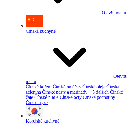
Otevřít menu
Čínská kuchyně
Otevřít
menu
Čínské koření
Čínské omáčky
Čínské oleje
Čínská
zelenina
Čínské pasty a marinády
+ 5 dalších
Čínské
čaje
Čínské nudle
Čínské octy
Čínské pochutiny
Čínská rýže
Korejská kuchyně