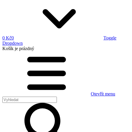
0 Kč
0
Toggle
Dropdown
Košík
je prázdný
Otevřít menu