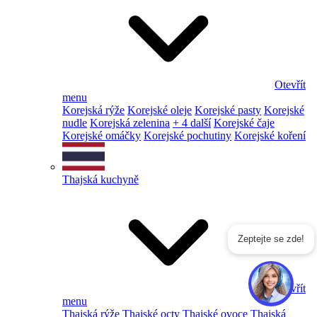
Otevřít
menu
Korejská rýže
Korejské oleje
Korejské pasty
Korejské
nudle
Korejská zelenina
+ 4 další
Korejské čaje
Korejské omáčky
Korejské pochutiny
Korejské koření
Thajská kuchyně
Zeptejte se zde!
Otevřít
menu
Thajská rýže
Thajské octy
Thajské ovoce
Thajská