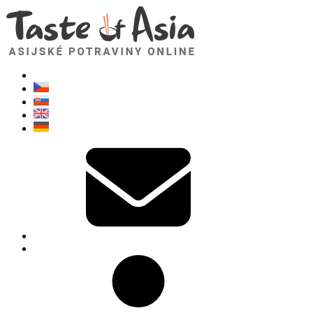
TasteOfAsia.cz
Neváhejte se zeptat. Jsem tady pro vás!