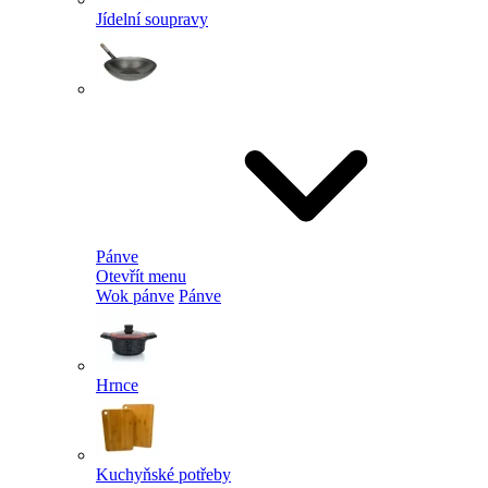
Jídelní soupravy
Pánve
Otevřít menu
Wok pánve
Pánve
Hrnce
Kuchyňské potřeby