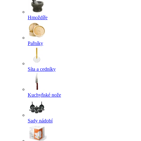
Hmoždíře
Pařníky
Síta a cedníky
Kuchyňské nože
Sady nádobí