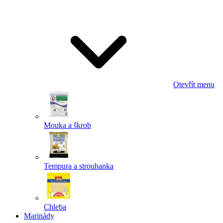
Odeslat
Powered by chaterimo
Otevřít menu
Mouka a škrob
Tempura a strouhanka
Chleba
Marinády