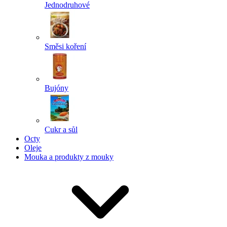
Jednodruhové
Směsi koření
Bujóny
Cukr a sůl
Octy
Oleje
Mouka a produkty z mouky