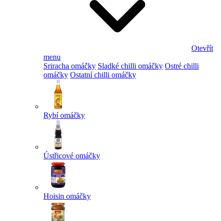
Otevřít
menu
Sriracha omáčky
Sladké chilli omáčky
Ostré chilli
omáčky
Ostatní chilli omáčky
Rybí omáčky
Ústřicové omáčky
Hoisin omáčky