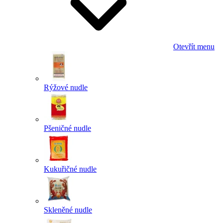
Otevřít menu
Rýžové nudle
Pšeničné nudle
Kukuřičné nudle
Skleněné nudle