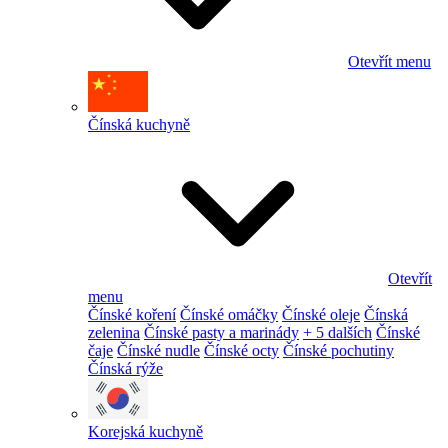
Otevřít menu
Čínská kuchyně
Otevřít
menu
Čínské koření
Čínské omáčky
Čínské oleje
Čínská
zelenina
Čínské pasty a marinády
+ 5 dalších
Čínské
čaje
Čínské nudle
Čínské octy
Čínské pochutiny
Čínská rýže
Korejská kuchyně