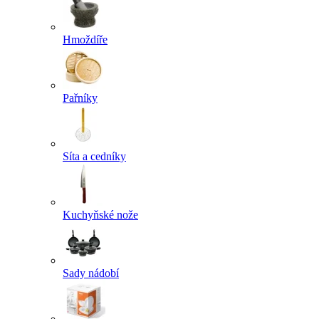
Hmoždíře
Pařníky
Síta a cedníky
Kuchyňské nože
Sady nádobí