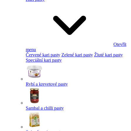
Otevřít
menu
Červené kari pasty
Zelené kari pasty
Žluté kari pasty
Speciální kari pasty
Rybí a krevetové pasty
Sambal a chilli pasty