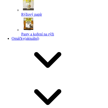
Rýžový papír
Pasty a koření na rýži
Omáčky
(aktuální)