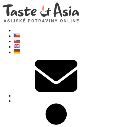
TasteOfAsia.cz
Neváhejte se zeptat. Jsem tady pro vás!