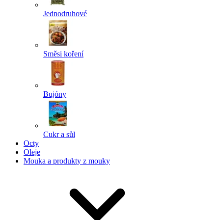
Jednodruhové
Směsi koření
Bujóny
Cukr a sůl
Octy
Oleje
Mouka a produkty z mouky