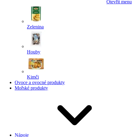
Otevřít menu
Zelenina
Houby
Kimči
Ovoce a ovocné produkty
Mořské produkty
Nápoje