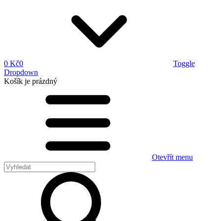
0 Kč
0
Toggle
Dropdown
Košík
je prázdný
Otevřít menu