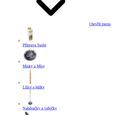
Otevřít menu
Příprava Sushi
Misky a Mísy
Lžíce a hůlky
Naběračky a vařečky