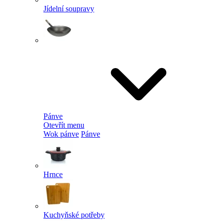
Jídelní soupravy
Pánve
Otevřít menu
Wok pánve
Pánve
Hrnce
Kuchyňské potřeby