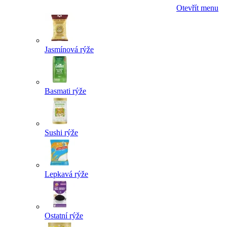
Otevřít menu
Jasmínová rýže
Basmati rýže
Sushi rýže
Lepkavá rýže
Ostatní rýže