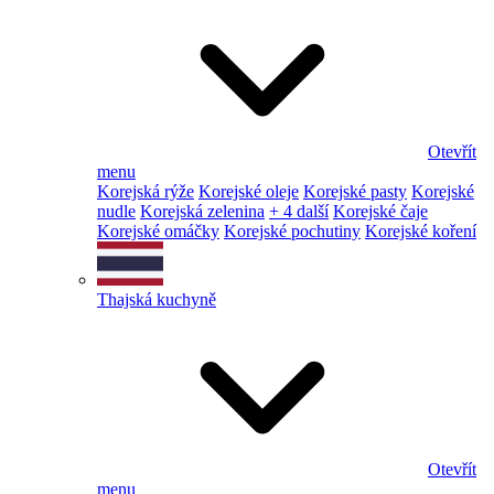
Otevřít
menu
Korejská rýže
Korejské oleje
Korejské pasty
Korejské
nudle
Korejská zelenina
+ 4 další
Korejské čaje
Korejské omáčky
Korejské pochutiny
Korejské koření
Thajská kuchyně
Otevřít
menu