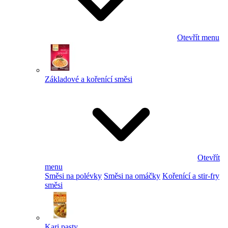
Otevřít menu
Základové a kořenící směsi
Otevřít
menu
Směsi na polévky
Směsi na omáčky
Kořenící a stir-fry
směsi
Kari pasty