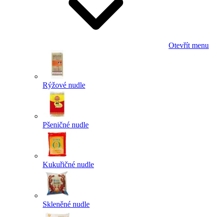
Otevřít menu
Rýžové nudle
Pšeničné nudle
Kukuřičné nudle
Skleněné nudle