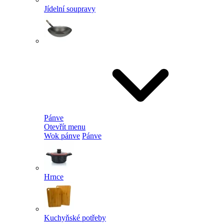
Jídelní soupravy
Pánve
Otevřít menu
Wok pánve
Pánve
Hrnce
Kuchyňské potřeby