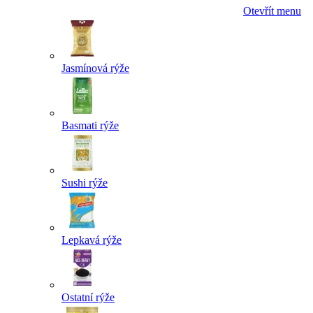
Otevřít menu
Jasmínová rýže
Basmati rýže
Sushi rýže
Lepkavá rýže
Ostatní rýže