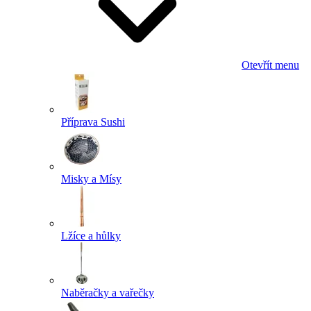
Otevřít menu
Příprava Sushi
Misky a Mísy
Lžíce a hůlky
Naběračky a vařečky