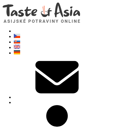
TasteOfAsia.cz
Neváhejte se zeptat. Jsem tady pro vás!