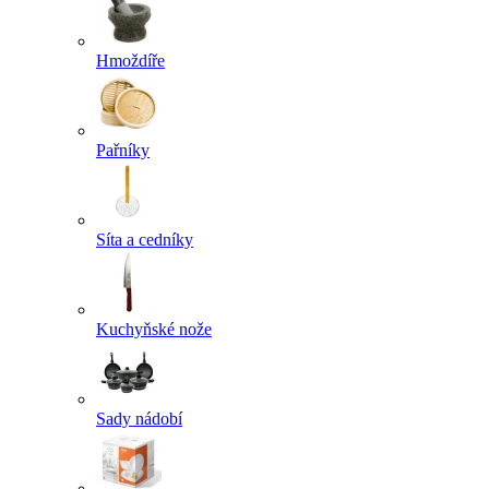
Hmoždíře
Pařníky
Síta a cedníky
Kuchyňské nože
Sady nádobí