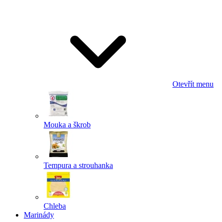
Odeslat
Powered by chaterimo
Otevřít menu
Mouka a škrob
Tempura a strouhanka
Chleba
Marinády