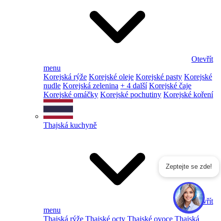
Otevřít
menu
Korejská rýže
Korejské oleje
Korejské pasty
Korejské
nudle
Korejská zelenina
+ 4 další
Korejské čaje
Korejské omáčky
Korejské pochutiny
Korejské koření
Thajská kuchyně
Zeptejte se zde!
Otevřít
menu
Thajská rýže
Thajské octy
Thajské ovoce
Thajská