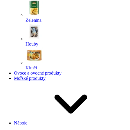
Zelenina
Houby
Kimči
Ovoce a ovocné produkty
Mořské produkty
Nápoje