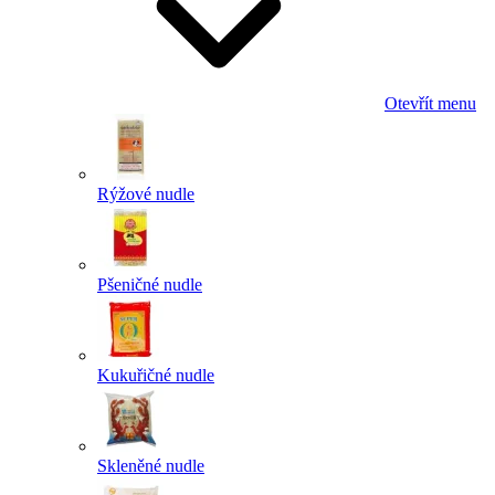
Otevřít menu
Rýžové nudle
Pšeničné nudle
Kukuřičné nudle
Skleněné nudle