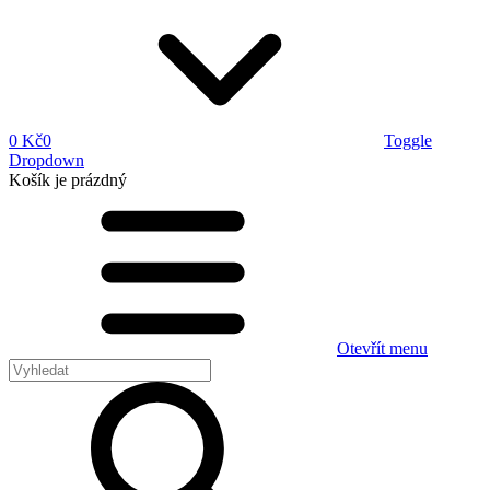
0 Kč
0
Toggle
Dropdown
Košík
je prázdný
Otevřít menu