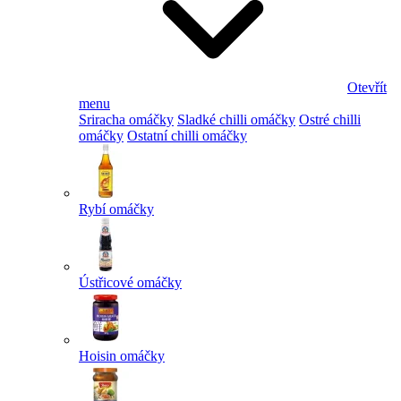
Otevřít
menu
Sriracha omáčky
Sladké chilli omáčky
Ostré chilli
omáčky
Ostatní chilli omáčky
Rybí omáčky
Ústřicové omáčky
Hoisin omáčky