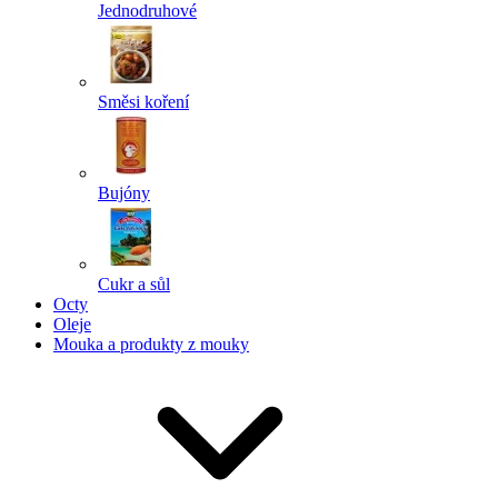
Jednodruhové
Směsi koření
Bujóny
Cukr a sůl
Octy
Oleje
Mouka a produkty z mouky