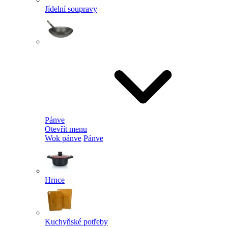
Jídelní soupravy
Pánve
Otevřít menu
Wok pánve
Pánve
Hrnce
Kuchyňské potřeby