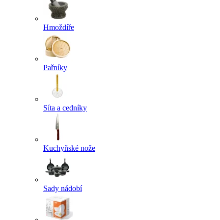
Hmoždíře
Pařníky
Síta a cedníky
Kuchyňské nože
Sady nádobí