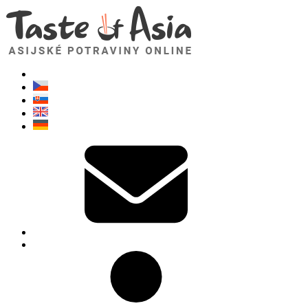
TasteOfAsia.cz
Neváhejte se zeptat. Jsem tady pro vás!