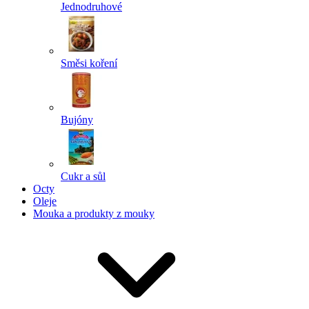
Jednodruhové
Směsi koření
Bujóny
Cukr a sůl
Octy
Oleje
Mouka a produkty z mouky