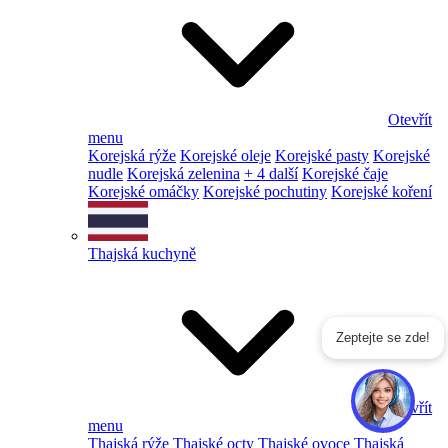
Otevřít
menu
Korejská rýže
Korejské oleje
Korejské pasty
Korejské
nudle
Korejská zelenina
+ 4 další
Korejské čaje
Korejské omáčky
Korejské pochutiny
Korejské koření
Thajská kuchyně
Zeptejte se zde!
Otevřít
menu
Thajská rýže
Thajské octy
Thajské ovoce
Thajská