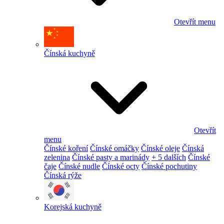
Otevřít menu
Čínská kuchyně
Otevřít
menu
Čínské koření
Čínské omáčky
Čínské oleje
Čínská
zelenina
Čínské pasty a marinády
+ 5 dalších
Čínské
čaje
Čínské nudle
Čínské octy
Čínské pochutiny
Čínská rýže
Korejská kuchyně