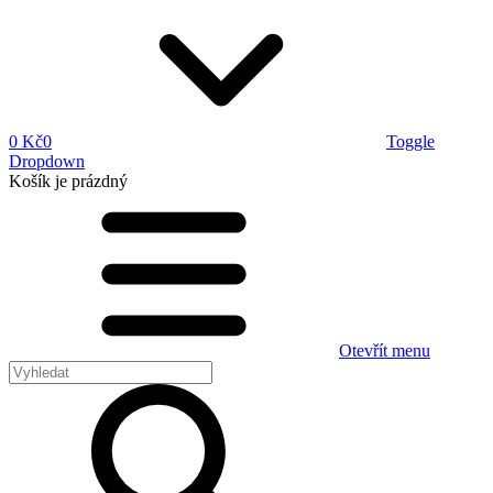
0 Kč
0
Toggle
Dropdown
Košík
je prázdný
Otevřít menu