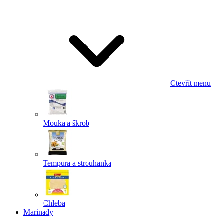
Odeslat
Powered by chaterimo
Otevřít menu
Mouka a škrob
Tempura a strouhanka
Chleba
Marinády