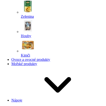
Zelenina
Houby
Kimči
Ovoce a ovocné produkty
Mořské produkty
Nápoje