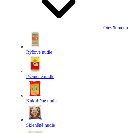
Otevřít menu
Rýžové nudle
Pšeničné nudle
Kukuřičné nudle
Skleněné nudle