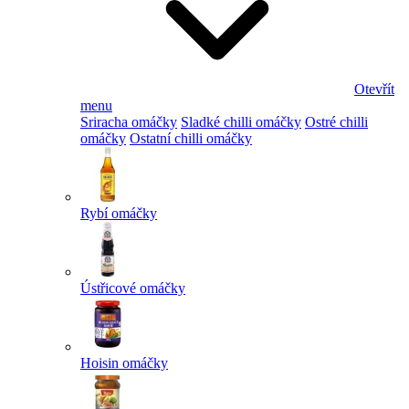
Otevřít
menu
Sriracha omáčky
Sladké chilli omáčky
Ostré chilli
omáčky
Ostatní chilli omáčky
Rybí omáčky
Ústřicové omáčky
Hoisin omáčky