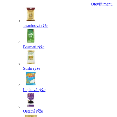
Otevřít menu
Jasmínová rýže
Basmati rýže
Sushi rýže
Lepkavá rýže
Ostatní rýže