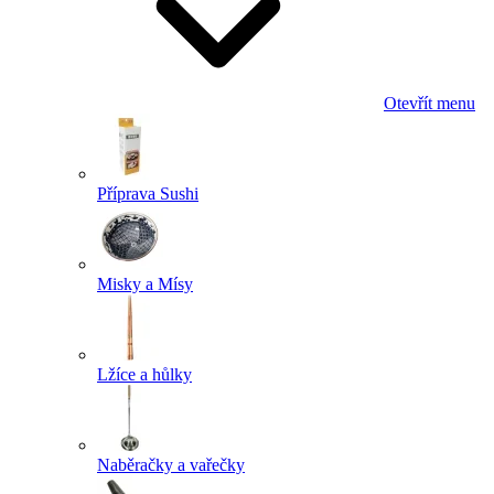
Otevřít menu
Příprava Sushi
Misky a Mísy
Lžíce a hůlky
Naběračky a vařečky