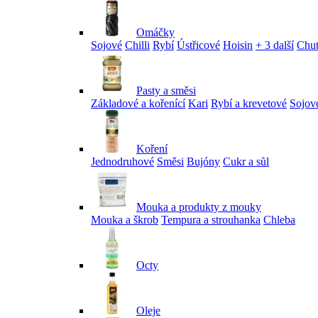
Omáčky
Sojové
Chilli
Rybí
Ústřicové
Hoisin
+ 3 další
Chu
Pasty a směsi
Základové a kořenící
Kari
Rybí a krevetové
Sojov
Koření
Jednodruhové
Směsi
Bujóny
Cukr a sůl
Mouka a produkty z mouky
Mouka a škrob
Tempura a strouhanka
Chleba
Octy
Oleje