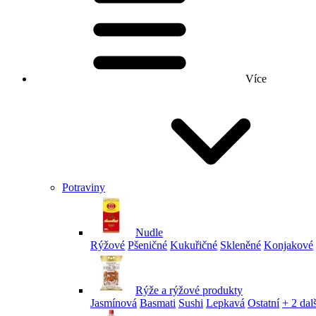
Více
Potraviny
Nudle
Rýžové
Pšeničné
Kukuřičné
Skleněné
Konjakové
Rýže a rýžové produkty
Jasmínová
Basmati
Sushi
Lepkavá
Ostatní
+ 2 dalš