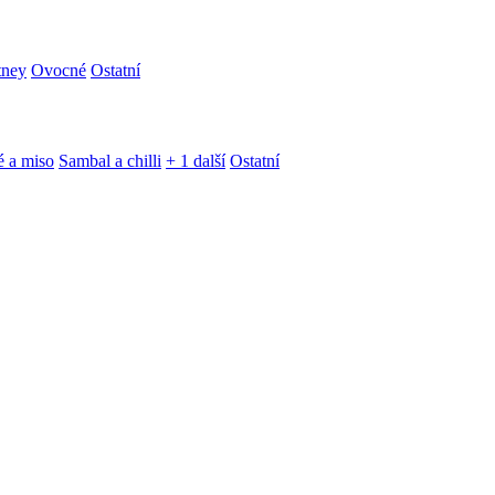
tney
Ovocné
Ostatní
é a miso
Sambal a chilli
+ 1 další
Ostatní