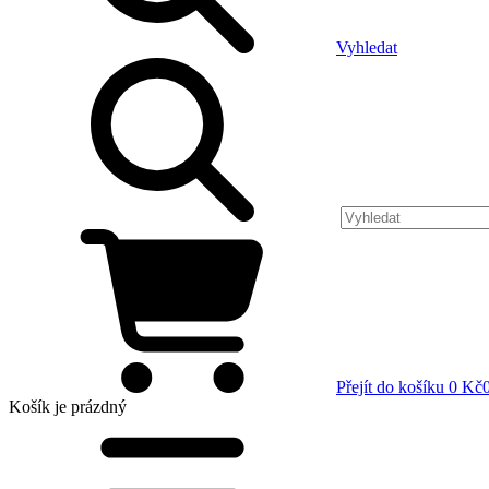
Vyhledat
Přejít do košíku
0 Kč
Košík
je prázdný