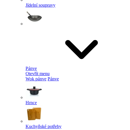
Jídelní soupravy
Pánve
Otevřít menu
Wok pánve
Pánve
Hrnce
Kuchyňské potřeby