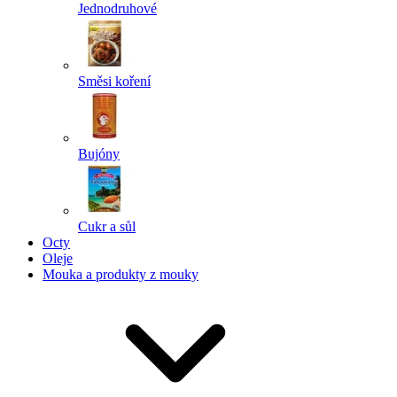
Jednodruhové
Směsi koření
Bujóny
Cukr a sůl
Octy
Oleje
Mouka a produkty z mouky