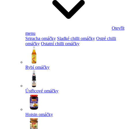
Otevřít
menu
Sriracha omáčky
Sladké chilli omáčky
Ostré chilli
omáčky
Ostatní chilli omáčky
Rybí omáčky
Ústřicové omáčky
Hoisin omáčky