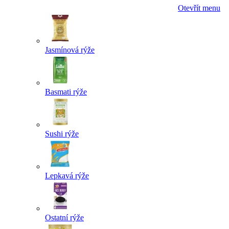
Otevřít menu
Jasmínová rýže
Basmati rýže
Sushi rýže
Lepkavá rýže
Ostatní rýže