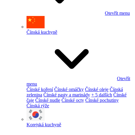
Otevřít menu
Čínská kuchyně
Otevřít
menu
Čínské koření
Čínské omáčky
Čínské oleje
Čínská
zelenina
Čínské pasty a marinády
+ 5 dalších
Čínské
čaje
Čínské nudle
Čínské octy
Čínské pochutiny
Čínská rýže
Korejská kuchyně