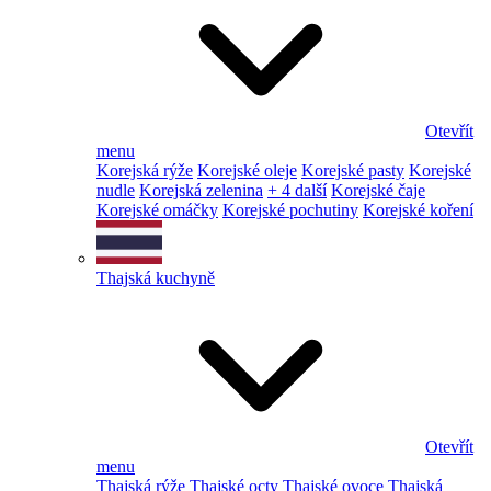
Otevřít
menu
Korejská rýže
Korejské oleje
Korejské pasty
Korejské
nudle
Korejská zelenina
+ 4 další
Korejské čaje
Korejské omáčky
Korejské pochutiny
Korejské koření
Thajská kuchyně
Otevřít
menu
Thajská rýže
Thajské octy
Thajské ovoce
Thajská