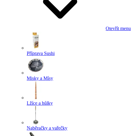
Otevřít menu
Příprava Sushi
Misky a Mísy
Lžíce a hůlky
Naběračky a vařečky