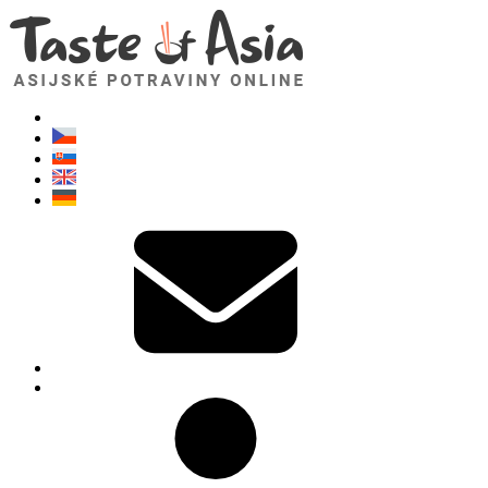
TasteOfAsia.cz
Neváhejte se zeptat. Jsem tady pro vás!