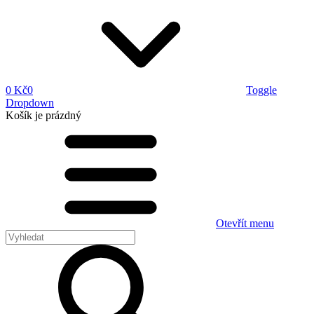
0 Kč
0
Toggle
Dropdown
Košík
je prázdný
Otevřít menu