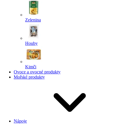
Zelenina
Houby
Kimči
Ovoce a ovocné produkty
Mořské produkty
Nápoje