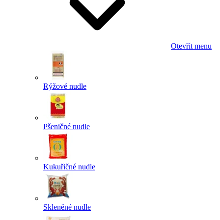
Otevřít menu
Rýžové nudle
Pšeničné nudle
Kukuřičné nudle
Skleněné nudle