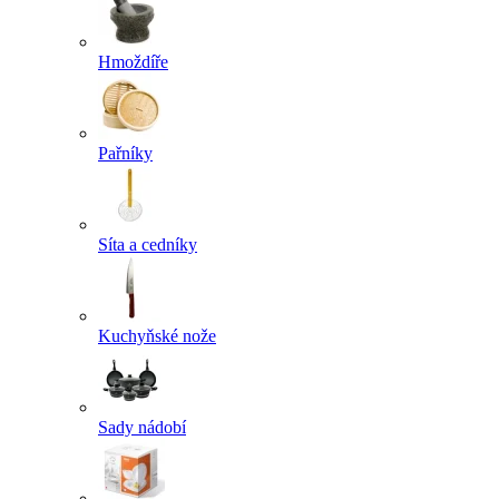
Hmoždíře
Pařníky
Síta a cedníky
Kuchyňské nože
Sady nádobí