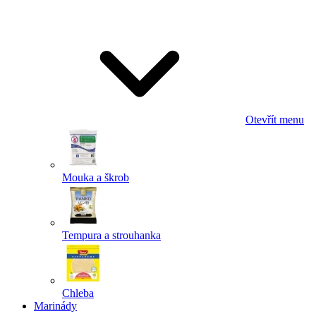
Odeslat
Powered by chaterimo
Otevřít menu
Mouka a škrob
Tempura a strouhanka
Chleba
Marinády