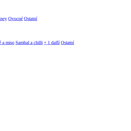
tney
Ovocné
Ostatní
é a miso
Sambal a chilli
+ 1 další
Ostatní