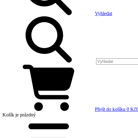
Vyhledat
Přejít do košíku
0 Kč
Košík
je prázdný