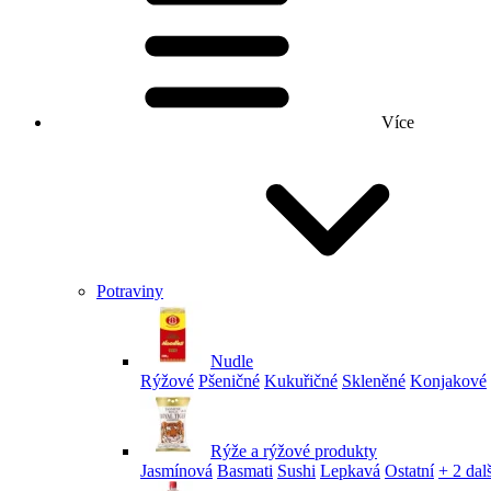
Více
Potraviny
Nudle
Rýžové
Pšeničné
Kukuřičné
Skleněné
Konjakové
Rýže a rýžové produkty
Jasmínová
Basmati
Sushi
Lepkavá
Ostatní
+ 2 dalš