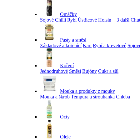
Omáčky
Sojové
Chilli
Rybí
Ústřicové
Hoisin
+ 3 další
Chu
Pasty a směsi
Základové a kořenící
Kari
Rybí a krevetové
Sojov
Koření
Jednodruhové
Směsi
Bujóny
Cukr a sůl
Mouka a produkty z mouky
Mouka a škrob
Tempura a strouhanka
Chleba
Octy
Oleje