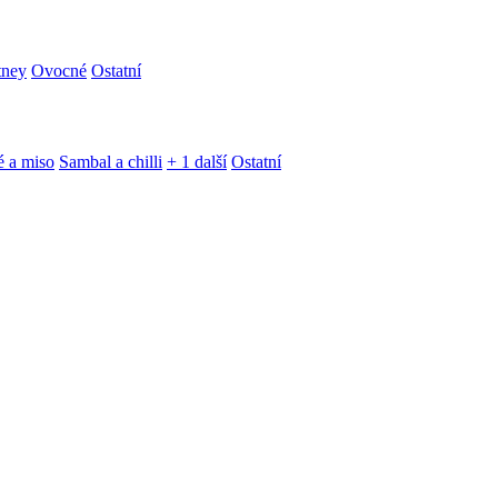
tney
Ovocné
Ostatní
é a miso
Sambal a chilli
+ 1 další
Ostatní