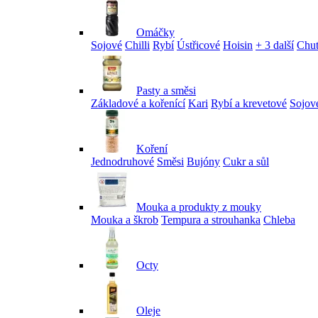
Omáčky
Sojové
Chilli
Rybí
Ústřicové
Hoisin
+ 3 další
Chu
Pasty a směsi
Základové a kořenící
Kari
Rybí a krevetové
Sojov
Koření
Jednodruhové
Směsi
Bujóny
Cukr a sůl
Mouka a produkty z mouky
Mouka a škrob
Tempura a strouhanka
Chleba
Octy
Oleje