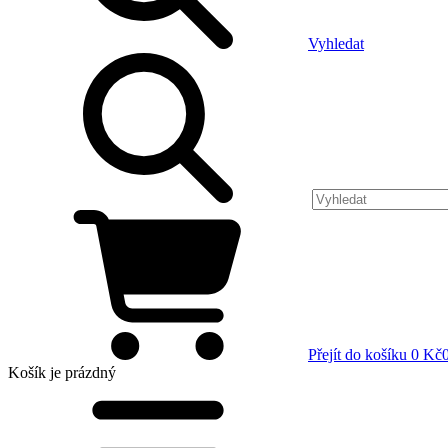
Vyhledat
Přejít do košíku
0 Kč
Košík
je prázdný