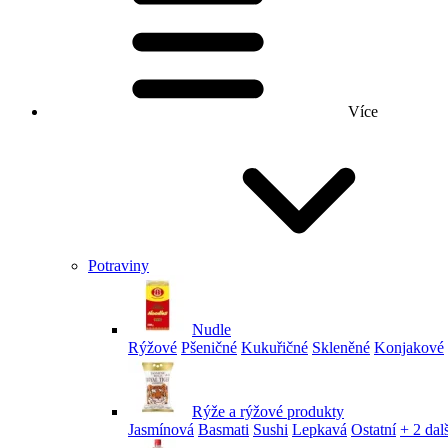
Více
Potraviny
Nudle
Rýžové
Pšeničné
Kukuřičné
Skleněné
Konjakové
Rýže a rýžové produkty
Jasmínová
Basmati
Sushi
Lepkavá
Ostatní
+ 2 dalš