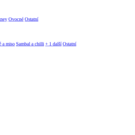
tney
Ovocné
Ostatní
é a miso
Sambal a chilli
+ 1 další
Ostatní