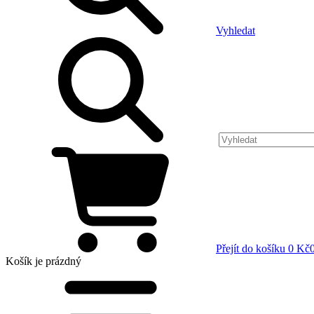
Vyhledat
Přejít do košíku
0 Kč
Košík
je prázdný