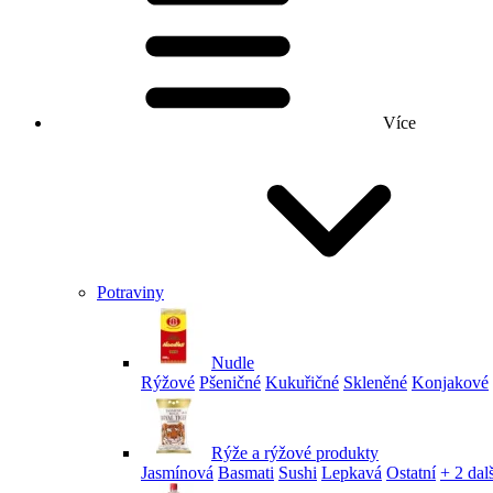
Více
Potraviny
Nudle
Rýžové
Pšeničné
Kukuřičné
Skleněné
Konjakové
Rýže a rýžové produkty
Jasmínová
Basmati
Sushi
Lepkavá
Ostatní
+ 2 dalš