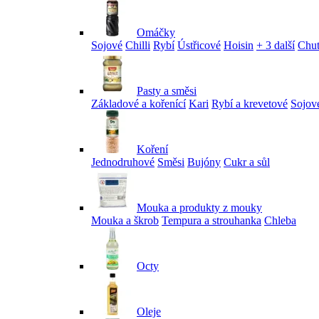
Omáčky
Sojové
Chilli
Rybí
Ústřicové
Hoisin
+ 3 další
Chu
Pasty a směsi
Základové a kořenící
Kari
Rybí a krevetové
Sojov
Koření
Jednodruhové
Směsi
Bujóny
Cukr a sůl
Mouka a produkty z mouky
Mouka a škrob
Tempura a strouhanka
Chleba
Octy
Oleje