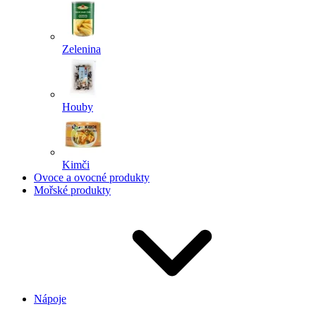
Zelenina
Houby
Kimči
Ovoce a ovocné produkty
Mořské produkty
Nápoje