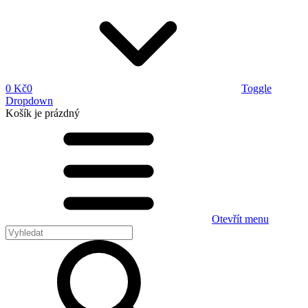
0 Kč
0
Toggle
Dropdown
Košík
je prázdný
Otevřít menu