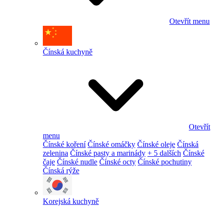
Otevřít menu
Čínská kuchyně
Otevřít
menu
Čínské koření
Čínské omáčky
Čínské oleje
Čínská
zelenina
Čínské pasty a marinády
+ 5 dalších
Čínské
čaje
Čínské nudle
Čínské octy
Čínské pochutiny
Čínská rýže
Korejská kuchyně