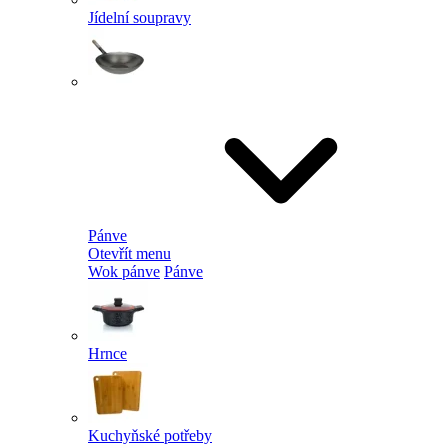
Jídelní soupravy
Pánve
Otevřít menu
Wok pánve
Pánve
Hrnce
Kuchyňské potřeby