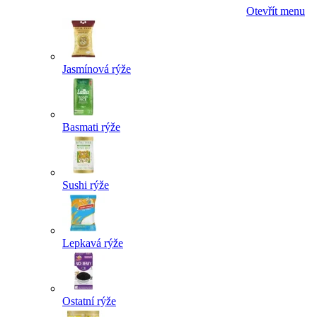
Otevřít menu
Jasmínová rýže
Basmati rýže
Sushi rýže
Lepkavá rýže
Ostatní rýže