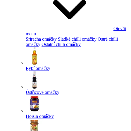
Otevřít
menu
Sriracha omáčky
Sladké chilli omáčky
Ostré chilli
omáčky
Ostatní chilli omáčky
Rybí omáčky
Ústřicové omáčky
Hoisin omáčky