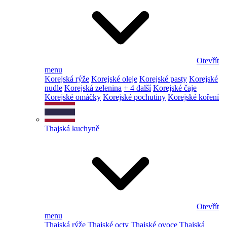
Otevřít
menu
Korejská rýže
Korejské oleje
Korejské pasty
Korejské
nudle
Korejská zelenina
+ 4 další
Korejské čaje
Korejské omáčky
Korejské pochutiny
Korejské koření
Thajská kuchyně
Otevřít
menu
Thajská rýže
Thajské octy
Thajské ovoce
Thajská