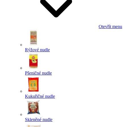
Otevřít menu
Rýžové nudle
Pšeničné nudle
Kukuřičné nudle
Skleněné nudle