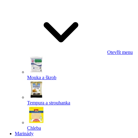
Odeslat
Powered by chaterimo
Otevřít menu
Mouka a škrob
Tempura a strouhanka
Chleba
Marinády