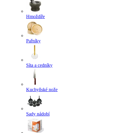
Hmoždíře
Pařníky
Síta a cedníky
Kuchyňské nože
Sady nádobí