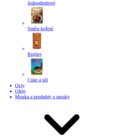
Jednodruhové
Směsi koření
Bujóny
Cukr a sůl
Octy
Oleje
Mouka a produkty z mouky