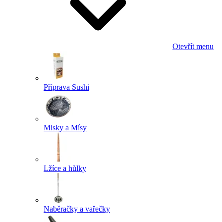
Otevřít menu
Příprava Sushi
Misky a Mísy
Lžíce a hůlky
Naběračky a vařečky