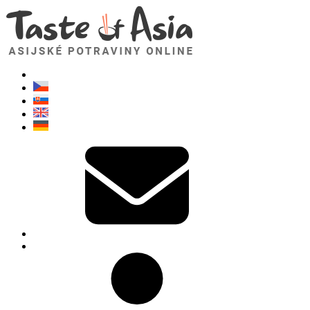
TasteOfAsia.cz
Neváhejte se zeptat. Jsem tady pro vás!