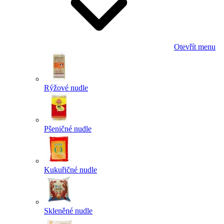
Otevřít menu
Rýžové nudle
Pšeničné nudle
Kukuřičné nudle
Skleněné nudle