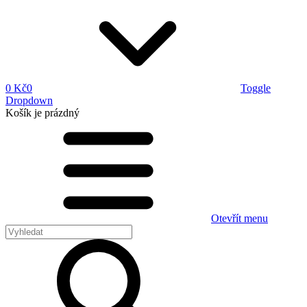
0 Kč
0
Toggle
Dropdown
Košík
je prázdný
Otevřít menu