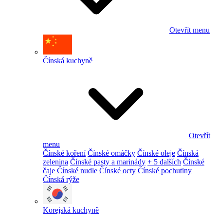
Otevřít menu
Čínská kuchyně
Otevřít
menu
Čínské koření
Čínské omáčky
Čínské oleje
Čínská
zelenina
Čínské pasty a marinády
+ 5 dalších
Čínské
čaje
Čínské nudle
Čínské octy
Čínské pochutiny
Čínská rýže
Korejská kuchyně