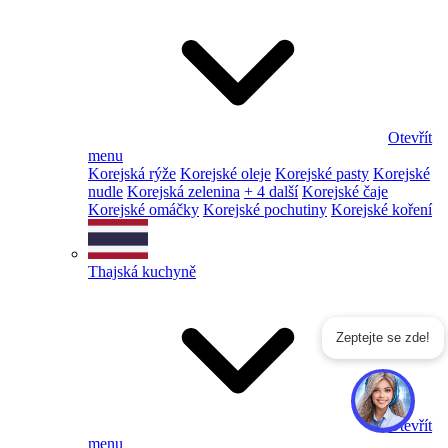
Otevřít
menu
Korejská rýže
Korejské oleje
Korejské pasty
Korejské
nudle
Korejská zelenina
+ 4 další
Korejské čaje
Korejské omáčky
Korejské pochutiny
Korejské koření
Thajská kuchyně
Zeptejte se zde!
Otevřít
menu