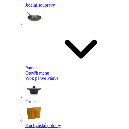
Jídelní soupravy
Pánve
Otevřít menu
Wok pánve
Pánve
Hrnce
Kuchyňské potřeby