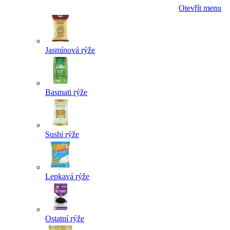
Otevřít menu
Jasmínová rýže
Basmati rýže
Sushi rýže
Lepkavá rýže
Ostatní rýže