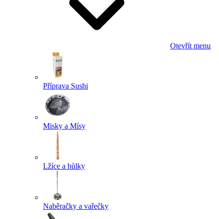
Otevřít menu
Příprava Sushi
Misky a Mísy
Lžíce a hůlky
Naběračky a vařečky