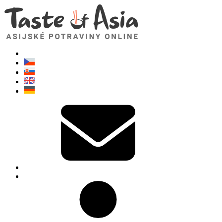
TasteOfAsia.cz
Neváhejte se zeptat. Jsem tady pro vás!