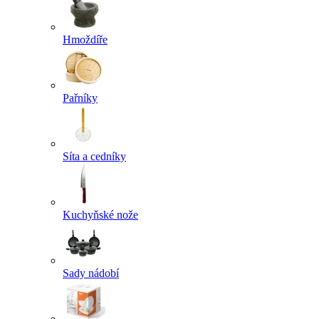
Hmoždíře
Pařníky
Síta a cedníky
Kuchyňské nože
Sady nádobí