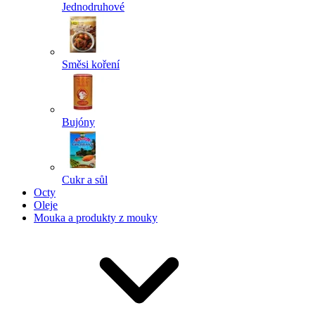
Jednodruhové
Směsi koření
Bujóny
Cukr a sůl
Octy
Oleje
Mouka a produkty z mouky