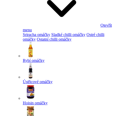
Otevřít
menu
Sriracha omáčky
Sladké chilli omáčky
Ostré chilli
omáčky
Ostatní chilli omáčky
Rybí omáčky
Ústřicové omáčky
Hoisin omáčky