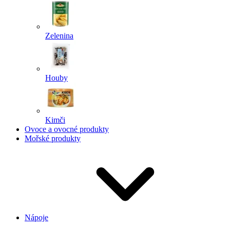
Zelenina
Houby
Kimči
Ovoce a ovocné produkty
Mořské produkty
Nápoje