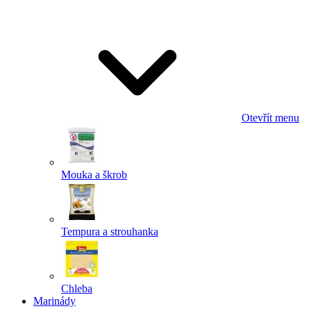
Odeslat
Powered by chaterimo
Otevřít menu
Mouka a škrob
Tempura a strouhanka
Chleba
Marinády