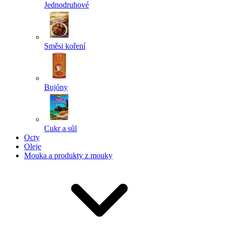
Jednodruhové
Směsi koření
Bujóny
Cukr a sůl
Octy
Oleje
Mouka a produkty z mouky