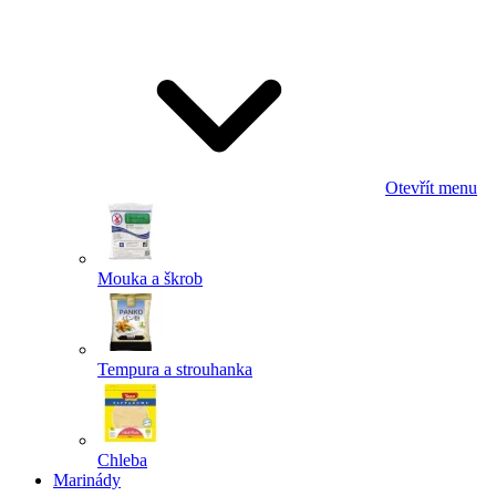
Odeslat
Powered by chaterimo
Otevřít menu
Mouka a škrob
Tempura a strouhanka
Chleba
Marinády