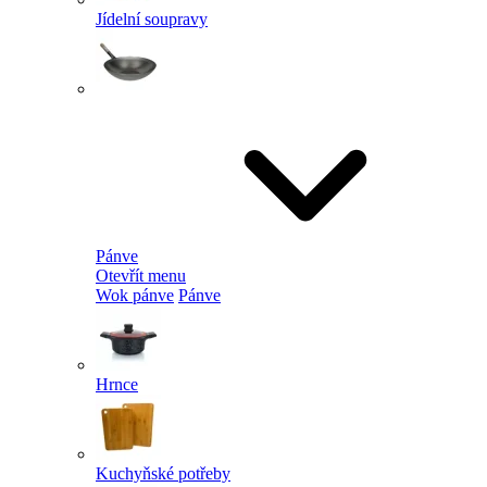
Jídelní soupravy
Pánve
Otevřít menu
Wok pánve
Pánve
Hrnce
Kuchyňské potřeby