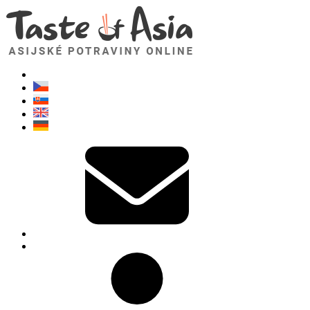
TasteOfAsia.cz
Neváhejte se zeptat. Jsem tady pro vás!