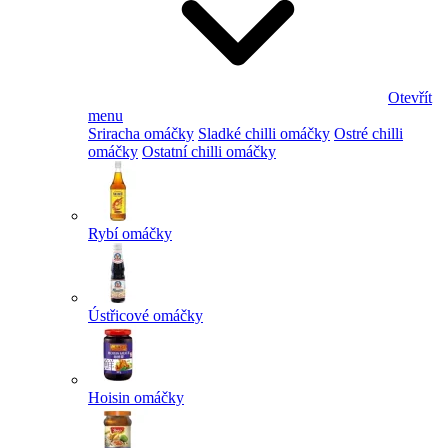
Otevřít
menu
Sriracha omáčky
Sladké chilli omáčky
Ostré chilli
omáčky
Ostatní chilli omáčky
Rybí omáčky
Ústřicové omáčky
Hoisin omáčky