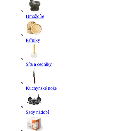
Hmoždíře
Pařníky
Síta a cedníky
Kuchyňské nože
Sady nádobí