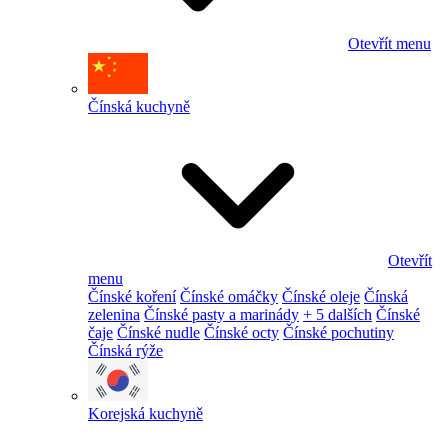
Otevřít menu
Čínská kuchyně
Otevřít
menu
Čínské koření
Čínské omáčky
Čínské oleje
Čínská
zelenina
Čínské pasty a marinády
+ 5 dalších
Čínské
čaje
Čínské nudle
Čínské octy
Čínské pochutiny
Čínská rýže
Korejská kuchyně