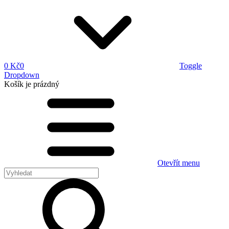
0 Kč
0
Toggle
Dropdown
Košík
je prázdný
Otevřít menu