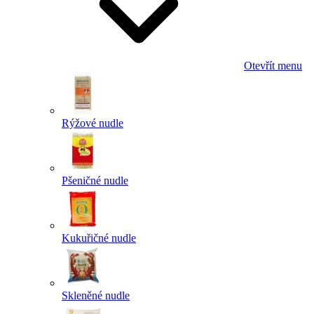
Otevřít menu
Rýžové nudle
Pšeničné nudle
Kukuřičné nudle
Skleněné nudle