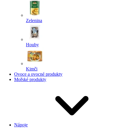
Zelenina
Houby
Kimči
Ovoce a ovocné produkty
Mořské produkty
Nápoje