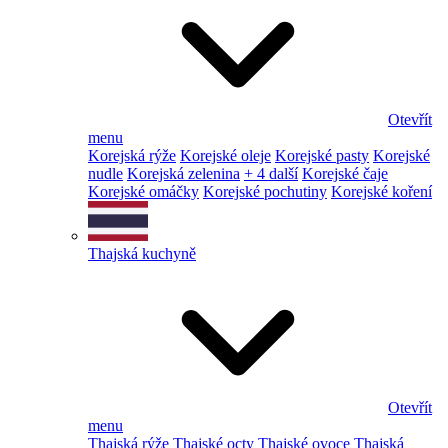
Otevřít
menu
Korejská rýže
Korejské oleje
Korejské pasty
Korejské
nudle
Korejská zelenina
+ 4 další
Korejské čaje
Korejské omáčky
Korejské pochutiny
Korejské koření
Thajská kuchyně
Otevřít
menu
Thajská rýže
Thajské octy
Thajské ovoce
Thajská