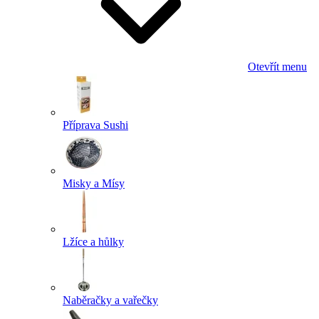
Otevřít menu
Příprava Sushi
Misky a Mísy
Lžíce a hůlky
Naběračky a vařečky