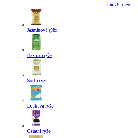
Otevřít menu
Jasmínová rýže
Basmati rýže
Sushi rýže
Lepkavá rýže
Ostatní rýže