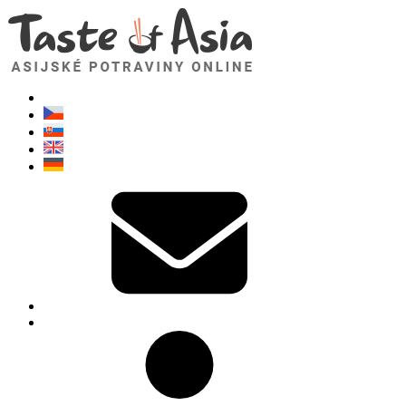
TasteOfAsia.cz
Neváhejte se zeptat. Jsem tady pro vás!