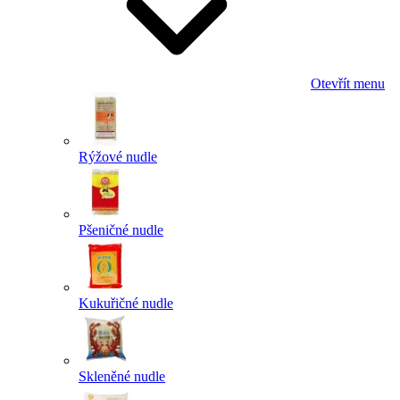
Otevřít menu
Rýžové nudle
Pšeničné nudle
Kukuřičné nudle
Skleněné nudle