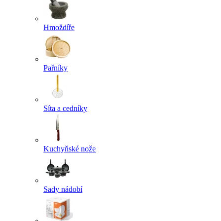
Hmoždíře
Pařníky
Síta a cedníky
Kuchyňské nože
Sady nádobí