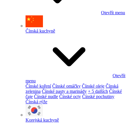
Otevřít menu
Čínská kuchyně
Otevřít
menu
Čínské koření
Čínské omáčky
Čínské oleje
Čínská
zelenina
Čínské pasty a marinády
+ 5 dalších
Čínské
čaje
Čínské nudle
Čínské octy
Čínské pochutiny
Čínská rýže
Korejská kuchyně