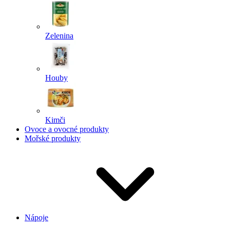
Zelenina
Houby
Kimči
Ovoce a ovocné produkty
Mořské produkty
Nápoje