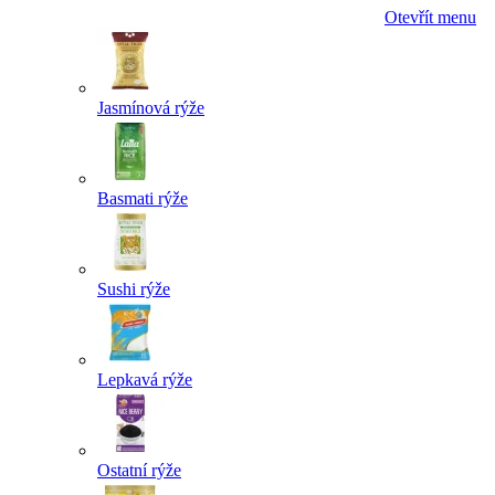
Otevřít menu
Jasmínová rýže
Basmati rýže
Sushi rýže
Lepkavá rýže
Ostatní rýže