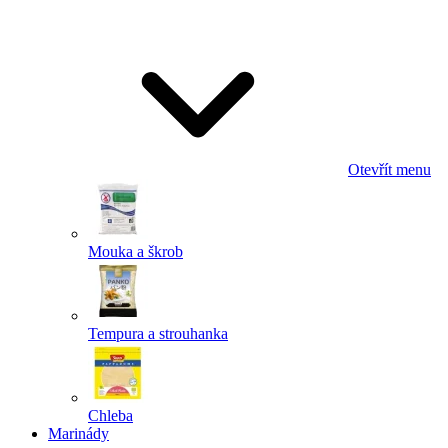
Odeslat
Powered by chaterimo
Otevřít menu
Mouka a škrob
Tempura a strouhanka
Chleba
Marinády