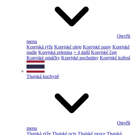
Otevřít
menu
Korejská rýže
Korejské oleje
Korejské pasty
Korejské
nudle
Korejská zelenina
+ 4 další
Korejské čaje
Korejské omáčky
Korejské pochutiny
Korejské koření
Thajská kuchyně
Otevřít
menu
Thajská rýže
Thajské octy
Thajské ovoce
Thajská