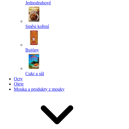
Jednodruhové
Směsi koření
Bujóny
Cukr a sůl
Octy
Oleje
Mouka a produkty z mouky