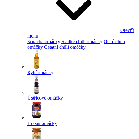
Otevřít
menu
Sriracha omáčky
Sladké chilli omáčky
Ostré chilli
omáčky
Ostatní chilli omáčky
Rybí omáčky
Ústřicové omáčky
Hoisin omáčky