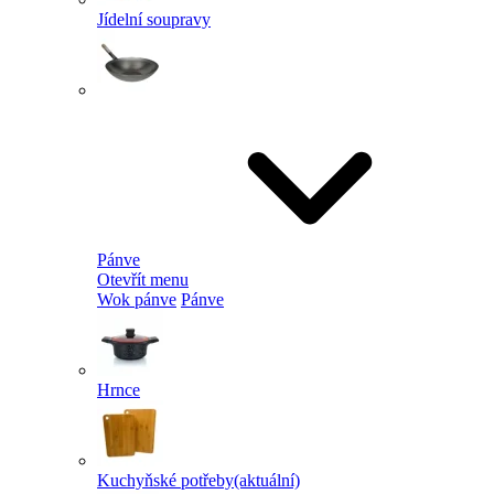
Jídelní soupravy
Pánve
Otevřít menu
Wok pánve
Pánve
Hrnce
Kuchyňské potřeby
(aktuální)