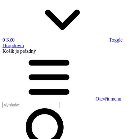
0 Kč
0
Toggle
Dropdown
Košík
je prázdný
Otevřít menu