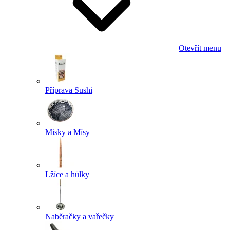
Otevřít menu
Příprava Sushi
Misky a Mísy
Lžíce a hůlky
Naběračky a vařečky