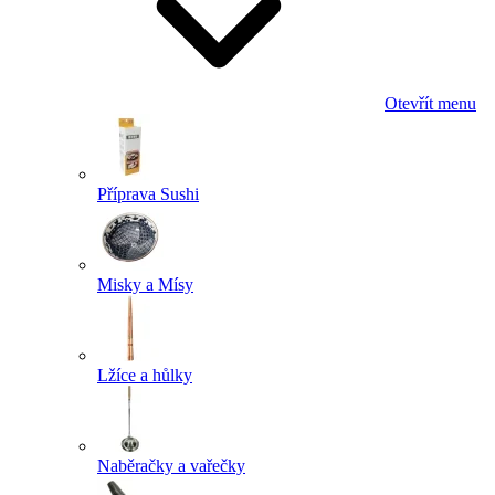
Otevřít menu
Příprava Sushi
Misky a Mísy
Lžíce a hůlky
Naběračky a vařečky