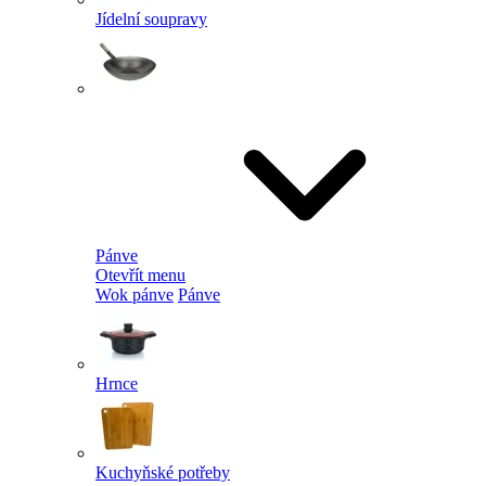
Jídelní soupravy
Pánve
Otevřít menu
Wok pánve
Pánve
Hrnce
Kuchyňské potřeby