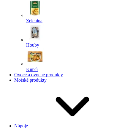
Zelenina
Houby
Kimči
Ovoce a ovocné produkty
Mořské produkty
Nápoje