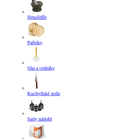
Hmoždíře
Pařníky
Síta a cedníky
Kuchyňské nože
Sady nádobí