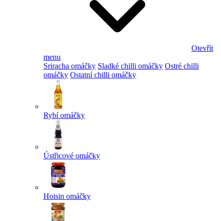
Otevřít
menu
Sriracha omáčky
Sladké chilli omáčky
Ostré chilli
omáčky
Ostatní chilli omáčky
Rybí omáčky
Ústřicové omáčky
Hoisin omáčky