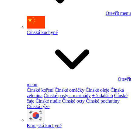
Otevřít menu
Čínská kuchyně
Otevřít
menu
Čínské koření
Čínské omáčky
Čínské oleje
Čínská
zelenina
Čínské pasty a marinády
+ 5 dalších
Čínské
čaje
Čínské nudle
Čínské octy
Čínské pochutiny
Čínská rýže
Korejská kuchyně