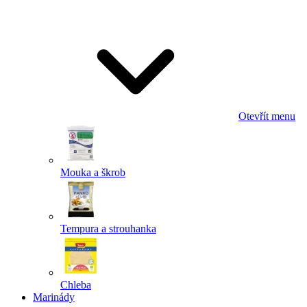
Odeslat
Powered by chaterimo
Otevřít menu
Mouka a škrob
Tempura a strouhanka
Chleba
Marinády