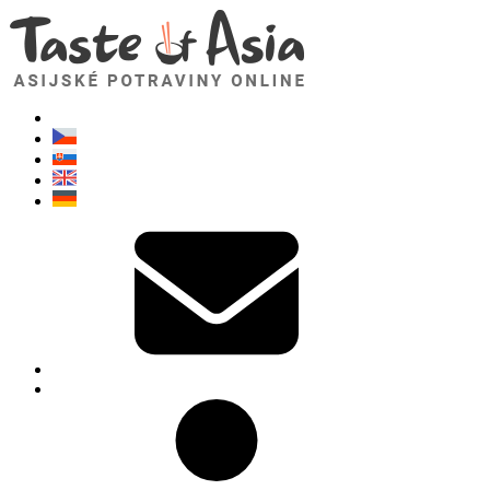
TasteOfAsia.cz
Neváhejte se zeptat. Jsem tady pro vás!