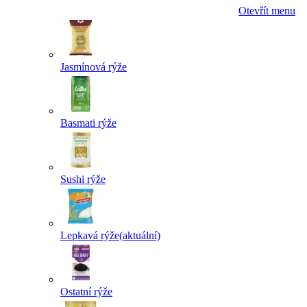
Otevřít menu
Jasmínová rýže
Basmati rýže
Sushi rýže
Lepkavá rýže
(aktuální)
Ostatní rýže