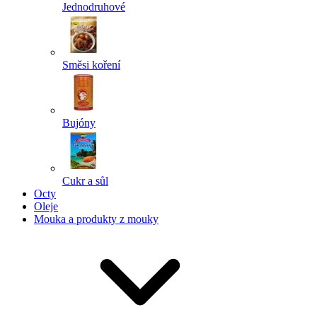
Jednodruhové
Směsi koření
Bujóny
Cukr a sůl
Octy
Oleje
Mouka a produkty z mouky