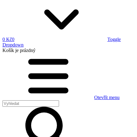
0 Kč
0
Toggle
Dropdown
Košík
je prázdný
Otevřít menu