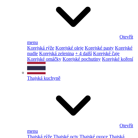
Otevřít
menu
Korejská rýže
Korejské oleje
Korejské pasty
Korejské
nudle
Korejská zelenina
+ 4 další
Korejské čaje
Korejské omáčky
Korejské pochutiny
Korejské koření
Thajská kuchyně
Otevřít
menu
Thajská rýže
Thajské octy
Thajské ovoce
Thajská