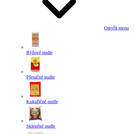
Otevřít menu
Rýžové nudle
Pšeničné nudle
Kukuřičné nudle
Skleněné nudle