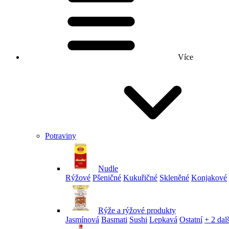
Více
Potraviny
Nudle
Rýžové
Pšeničné
Kukuřičné
Skleněné
Konjakové
Rýže a rýžové produkty
Jasmínová
Basmati
Sushi
Lepkavá
Ostatní
+ 2 dalš