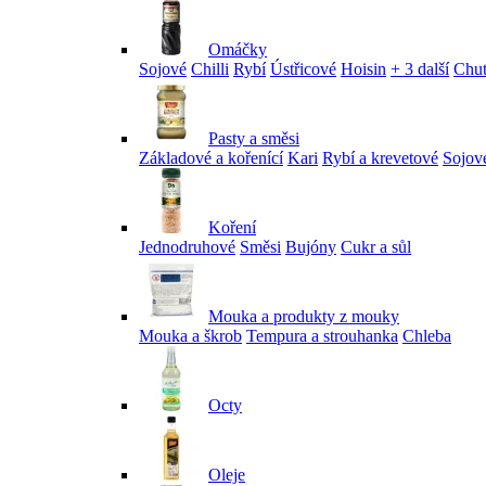
Omáčky
Sojové
Chilli
Rybí
Ústřicové
Hoisin
+ 3 další
Chu
Pasty a směsi
Základové a kořenící
Kari
Rybí a krevetové
Sojov
Koření
Jednodruhové
Směsi
Bujóny
Cukr a sůl
Mouka a produkty z mouky
Mouka a škrob
Tempura a strouhanka
Chleba
Octy
Oleje