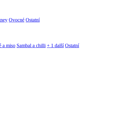
tney
Ovocné
Ostatní
é a miso
Sambal a chilli
+ 1 další
Ostatní