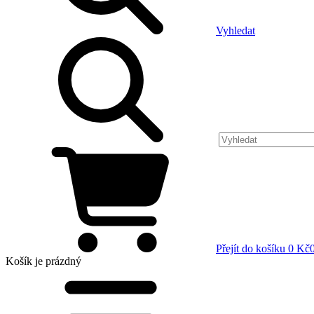
Vyhledat
Přejít do košíku
0 Kč
Košík
je prázdný