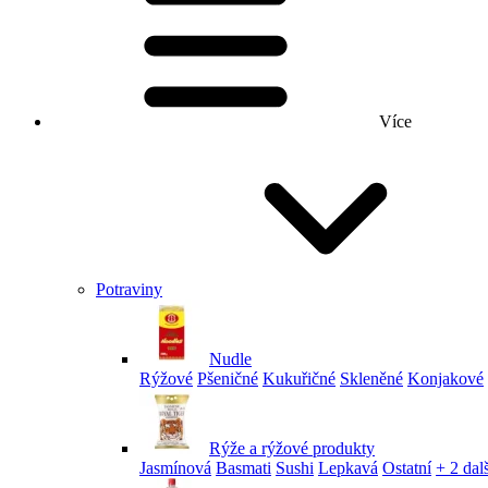
Více
Potraviny
Nudle
Rýžové
Pšeničné
Kukuřičné
Skleněné
Konjakové
Rýže a rýžové produkty
Jasmínová
Basmati
Sushi
Lepkavá
Ostatní
+ 2 dalš