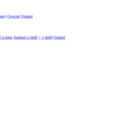
tney
Ovocné
Ostatní
é a miso
Sambal a chilli
+ 1 další
Ostatní