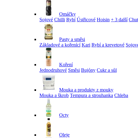
Omáčky
Sojové
Chilli
Rybí
Ústřicové
Hoisin
+ 3 další
Chu
Pasty a směsi
Základové a kořenící
Kari
Rybí a krevetové
Sojov
Koření
Jednodruhové
Směsi
Bujóny
Cukr a sůl
Mouka a produkty z mouky
Mouka a škrob
Tempura a strouhanka
Chleba
Octy
Oleje