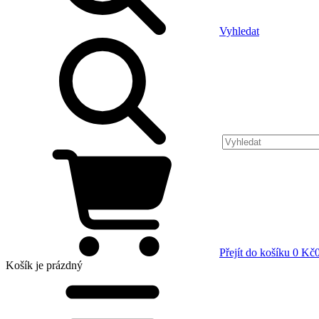
Vyhledat
Přejít do košíku
0 Kč
Košík
je prázdný