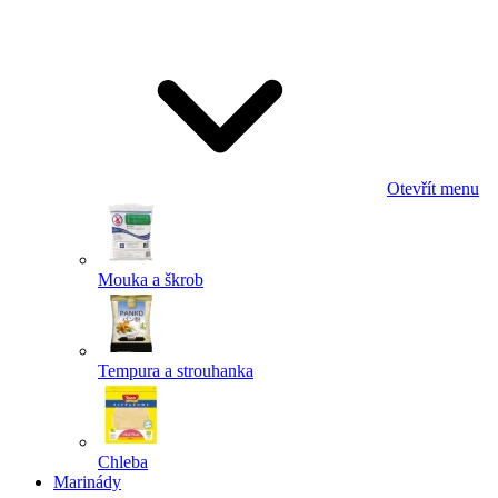
Odeslat
Powered by chaterimo
Otevřít menu
Mouka a škrob
Tempura a strouhanka
Chleba
Marinády