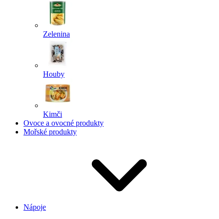
Zelenina
Houby
Kimči
Ovoce a ovocné produkty
Mořské produkty
Nápoje