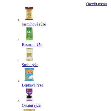
Otevřít menu
Jasmínová rýže
Basmati rýže
Sushi rýže
Lepkavá rýže
Ostatní rýže