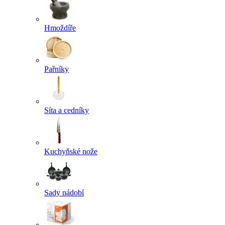
Hmoždíře
Pařníky
Síta a cedníky
Kuchyňské nože
Sady nádobí