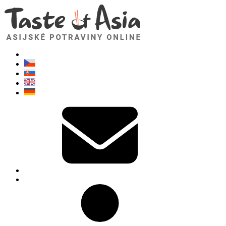
TasteOfAsia.cz
Neváhejte se zeptat. Jsem tady pro vás!