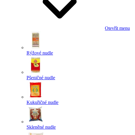
Otevřít menu
Rýžové nudle
Pšeničné nudle
Kukuřičné nudle
Skleněné nudle