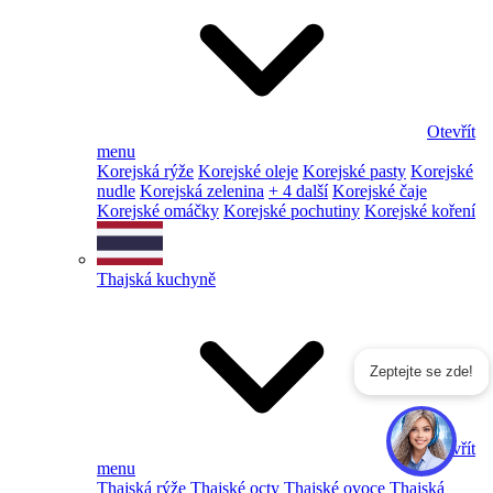
Otevřít
menu
Korejská rýže
Korejské oleje
Korejské pasty
Korejské
nudle
Korejská zelenina
+ 4 další
Korejské čaje
Korejské omáčky
Korejské pochutiny
Korejské koření
Thajská kuchyně
Zeptejte se zde!
Otevřít
menu
Thajská rýže
Thajské octy
Thajské ovoce
Thajská