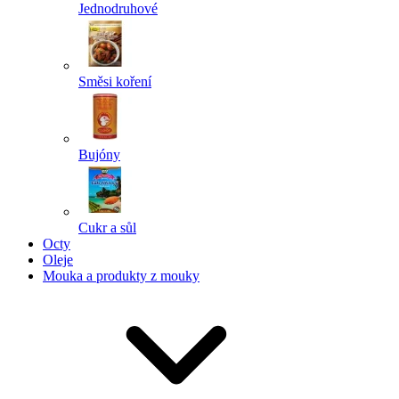
Jednodruhové
Směsi koření
Bujóny
Cukr a sůl
Octy
Oleje
Mouka a produkty z mouky