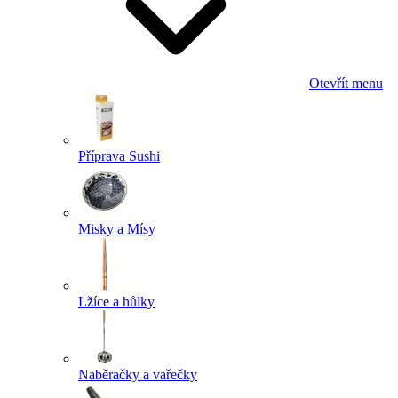
Otevřít menu
Příprava Sushi
Misky a Mísy
Lžíce a hůlky
Naběračky a vařečky