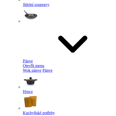
Jídelní soupravy
Pánve
Otevřít menu
Wok pánve
Pánve
Hrnce
Kuchyňské potřeby