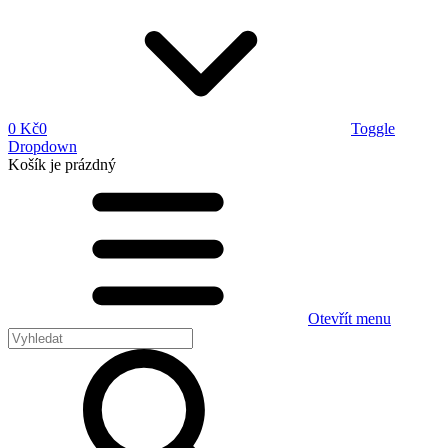
0 Kč
0
Toggle
Dropdown
Košík
je prázdný
Otevřít menu