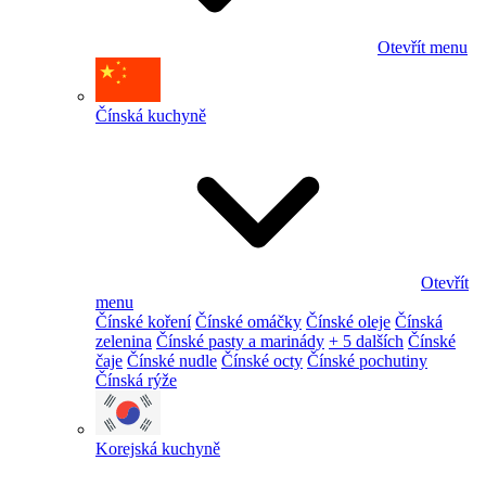
Otevřít menu
Čínská kuchyně
Otevřít
menu
Čínské koření
Čínské omáčky
Čínské oleje
Čínská
zelenina
Čínské pasty a marinády
+ 5 dalších
Čínské
čaje
Čínské nudle
Čínské octy
Čínské pochutiny
Čínská rýže
Korejská kuchyně