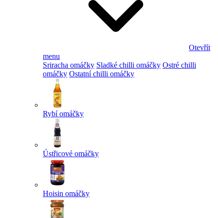
Otevřít
menu
Sriracha omáčky
Sladké chilli omáčky
Ostré chilli
omáčky
Ostatní chilli omáčky
Rybí omáčky
Ústřicové omáčky
Hoisin omáčky