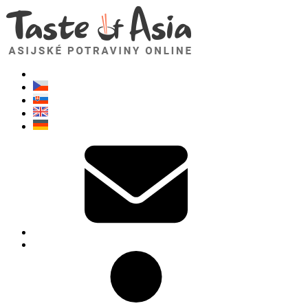
TasteOfAsia.cz
Neváhejte se zeptat. Jsem tady pro vás!