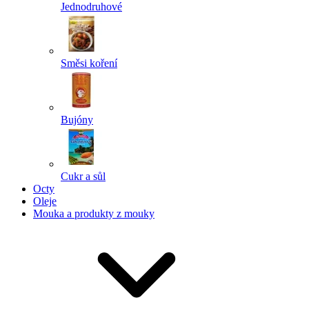
Jednodruhové
Směsi koření
Bujóny
Cukr a sůl
Octy
Oleje
Mouka a produkty z mouky