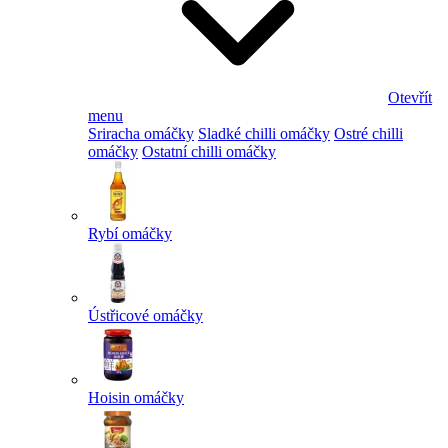
Otevřít
menu
Sriracha omáčky
Sladké chilli omáčky
Ostré chilli
omáčky
Ostatní chilli omáčky
Rybí omáčky
Ústřicové omáčky
Hoisin omáčky