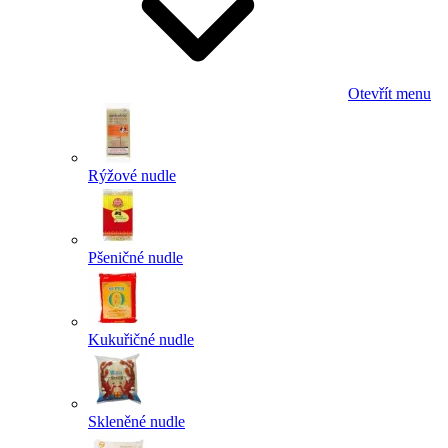
Otevřít menu
Rýžové nudle
Pšeničné nudle
Kukuřičné nudle
Skleněné nudle