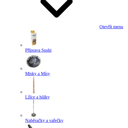
Otevřít menu
Příprava Sushi
Misky a Mísy
Lžíce a hůlky
Naběračky a vařečky