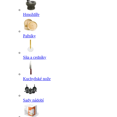
Hmoždíře
Pařníky
Síta a cedníky
Kuchyňské nože
Sady nádobí