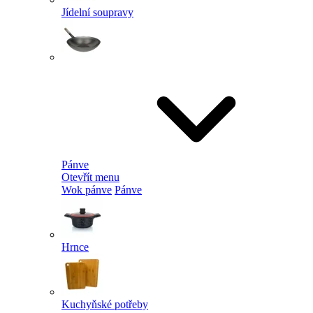
Jídelní soupravy
Pánve
Otevřít menu
Wok pánve
Pánve
Hrnce
Kuchyňské potřeby