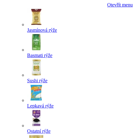
Otevřít menu
Jasmínová rýže
Basmati rýže
Sushi rýže
Lepkavá rýže
Ostatní rýže