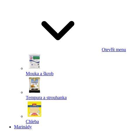
Odeslat
Powered by chaterimo
Otevřít menu
Mouka a škrob
Tempura a strouhanka
Chleba
Marinády