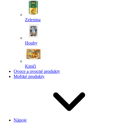
Zelenina
Houby
Kimči
Ovoce a ovocné produkty
Mořské produkty
Nápoje