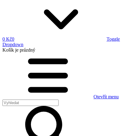
0 Kč
0
Toggle
Dropdown
Košík
je prázdný
Otevřít menu