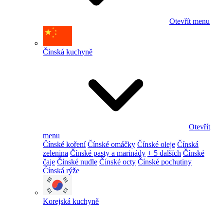
Otevřít menu
Čínská kuchyně
Otevřít
menu
Čínské koření
Čínské omáčky
Čínské oleje
Čínská
zelenina
Čínské pasty a marinády
+ 5 dalších
Čínské
čaje
Čínské nudle
Čínské octy
Čínské pochutiny
Čínská rýže
Korejská kuchyně