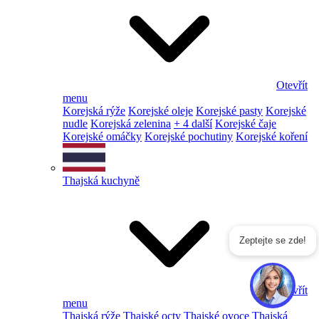
Otevřít
menu
Korejská rýže
Korejské oleje
Korejské pasty
Korejské
nudle
Korejská zelenina
+ 4 další
Korejské čaje
Korejské omáčky
Korejské pochutiny
Korejské koření
Thajská kuchyně
Zeptejte se zde!
Otevřít
menu
Thajská rýže
Thajské octy
Thajské ovoce
Thajská