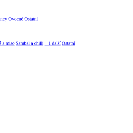
tney
Ovocné
Ostatní
é a miso
Sambal a chilli
+ 1 další
Ostatní