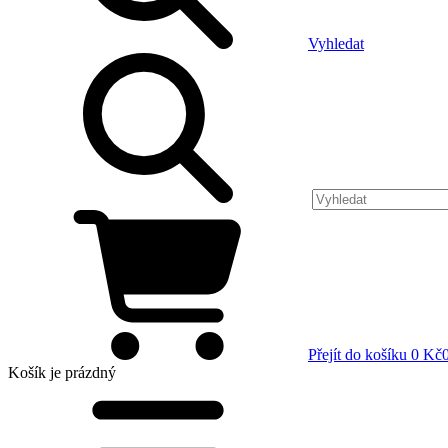
Vyhledat
Přejít do košíku
0 Kč
Košík
je prázdný