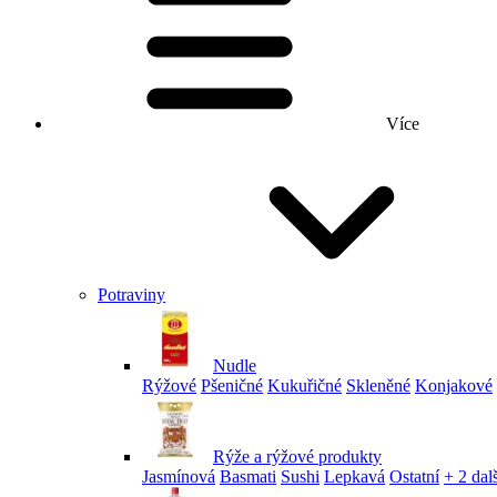
Více
Potraviny
Nudle
Rýžové
Pšeničné
Kukuřičné
Skleněné
Konjakové
Rýže a rýžové produkty
Jasmínová
Basmati
Sushi
Lepkavá
Ostatní
+ 2 dalš