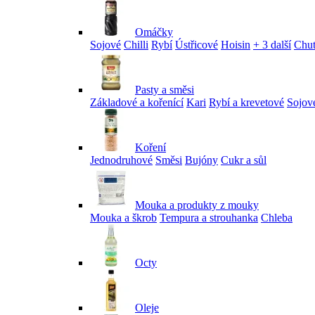
Omáčky
Sojové
Chilli
Rybí
Ústřicové
Hoisin
+ 3 další
Chu
Pasty a směsi
Základové a kořenící
Kari
Rybí a krevetové
Sojov
Koření
Jednodruhové
Směsi
Bujóny
Cukr a sůl
Mouka a produkty z mouky
Mouka a škrob
Tempura a strouhanka
Chleba
Octy
Oleje