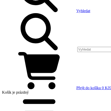
Vyhledat
Přejít do košíku
0 Kč
Košík
je prázdný