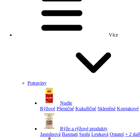
Více
Potraviny
Nudle
Rýžové
Pšeničné
Kukuřičné
Skleněné
Konjakové
Rýže a rýžové produkty
Jasmínová
Basmati
Sushi
Lepkavá
Ostatní
+ 2 dalš