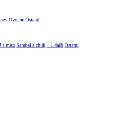
tney
Ovocné
Ostatní
é a miso
Sambal a chilli
+ 1 další
Ostatní