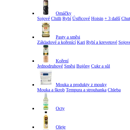
Omáčky
Sojové
Chilli
Rybí
Ústřicové
Hoisin
+ 3 další
Chu
Pasty a směsi
Základové a kořenící
Kari
Rybí a krevetové
Sojov
Koření
Jednodruhové
Směsi
Bujóny
Cukr a sůl
Mouka a produkty z mouky
Mouka a škrob
Tempura a strouhanka
Chleba
Octy
Oleje