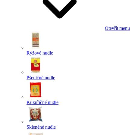
Otevřít menu
Rýžové nudle
Pšeničné nudle
Kukuřičné nudle
Skleněné nudle