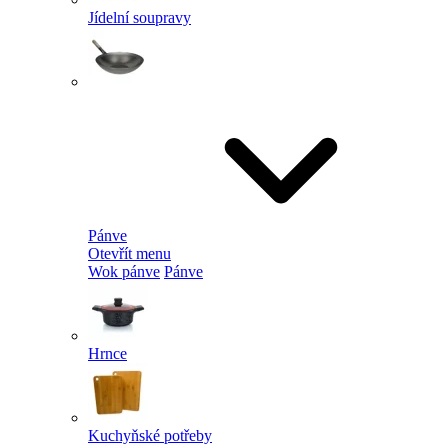
Jídelní soupravy
Pánve
Otevřít menu
Wok pánve
Pánve
Hrnce
Kuchyňské potřeby