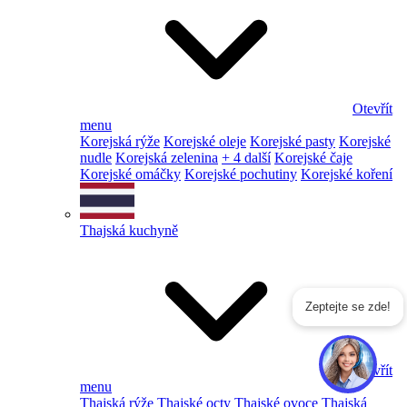
Otevřít
menu
Korejská rýže
Korejské oleje
Korejské pasty
Korejské
nudle
Korejská zelenina
+ 4 další
Korejské čaje
Korejské omáčky
Korejské pochutiny
Korejské koření
Thajská kuchyně
Zeptejte se zde!
Otevřít
menu
Thajská rýže
Thajské octy
Thajské ovoce
Thajská