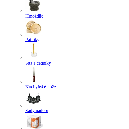
Hmoždíře
Pařníky
Síta a cedníky
Kuchyňské nože
Sady nádobí