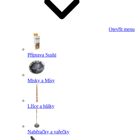
Otevřít menu
Příprava Sushi
Misky a Mísy
Lžíce a hůlky
Naběračky a vařečky