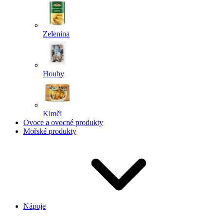
Zelenina
Houby
Kimči
Ovoce a ovocné produkty
Mořské produkty
Nápoje