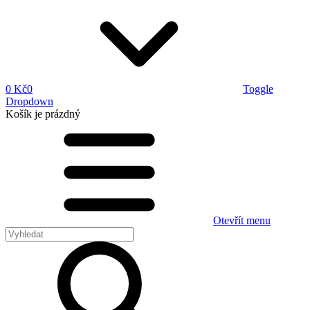
0 Kč
0
Toggle
Dropdown
Košík
je prázdný
Otevřít menu