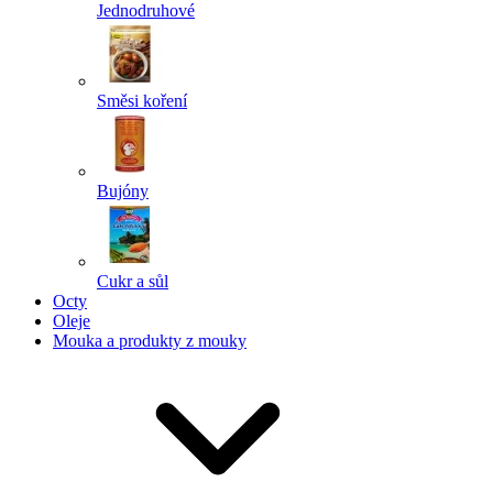
Jednodruhové
Směsi koření
Bujóny
Cukr a sůl
Octy
Oleje
Mouka a produkty z mouky