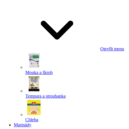
Odeslat
Powered by chaterimo
Otevřít menu
Mouka a škrob
Tempura a strouhanka
Chleba
Marinády