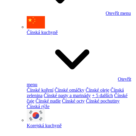
Otevřít menu
Čínská kuchyně
Otevřít
menu
Čínské koření
Čínské omáčky
Čínské oleje
Čínská
zelenina
Čínské pasty a marinády
+ 5 dalších
Čínské
čaje
Čínské nudle
Čínské octy
Čínské pochutiny
Čínská rýže
Korejská kuchyně