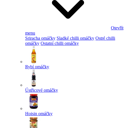
Otevřít
menu
Sriracha omáčky
Sladké chilli omáčky
Ostré chilli
omáčky
Ostatní chilli omáčky
Rybí omáčky
Ústřicové omáčky
Hoisin omáčky