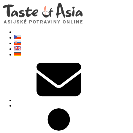
TasteOfAsia.cz
Neváhejte se zeptat. Jsem tady pro vás!