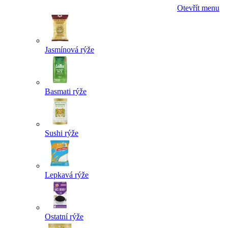
Otevřít menu
Jasmínová rýže
Basmati rýže
Sushi rýže
Lepkavá rýže
Ostatní rýže