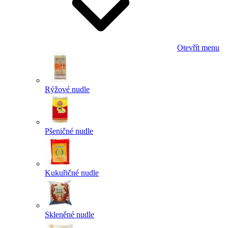
Otevřít menu
Rýžové nudle
Pšeničné nudle
Kukuřičné nudle
Skleněné nudle