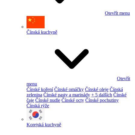
Otevřít menu
Čínská kuchyně
Otevřít
menu
Čínské koření
Čínské omáčky
Čínské oleje
Čínská
zelenina
Čínské pasty a marinády
+ 5 dalších
Čínské
čaje
Čínské nudle
Čínské octy
Čínské pochutiny
Čínská rýže
Korejská kuchyně