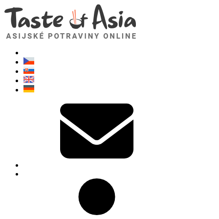
TasteOfAsia.cz
Neváhejte se zeptat. Jsem tady pro vás!