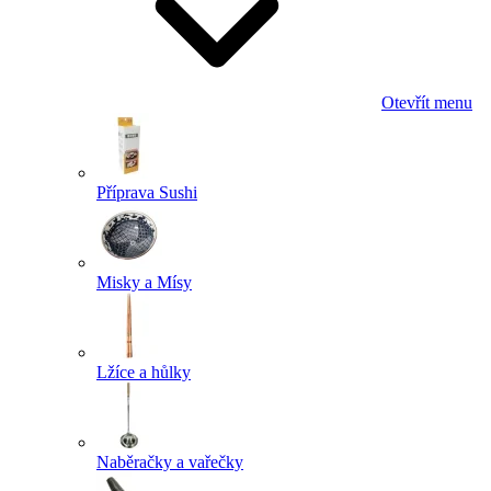
Otevřít menu
Příprava Sushi
Misky a Mísy
Lžíce a hůlky
Naběračky a vařečky