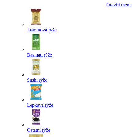
Otevřít menu
Jasmínová rýže
Basmati rýže
Sushi rýže
Lepkavá rýže
Ostatní rýže