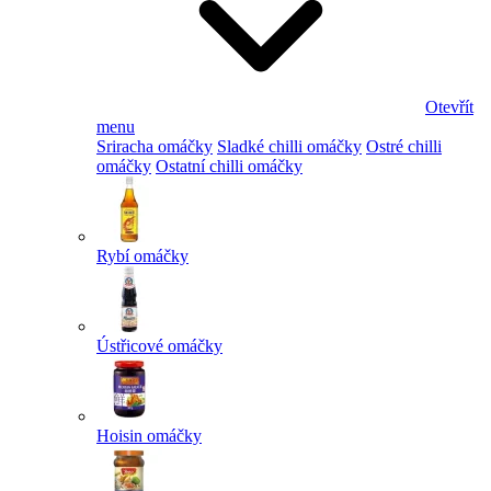
Otevřít
menu
Sriracha omáčky
Sladké chilli omáčky
Ostré chilli
omáčky
Ostatní chilli omáčky
Rybí omáčky
Ústřicové omáčky
Hoisin omáčky