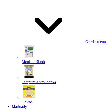
Odeslat
Powered by chaterimo
Otevřít menu
Mouka a škrob
Tempura a strouhanka
Chleba
Marinády