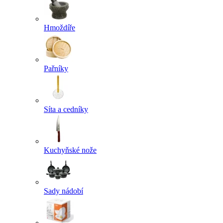
Hmoždíře
Pařníky
Síta a cedníky
Kuchyňské nože
Sady nádobí