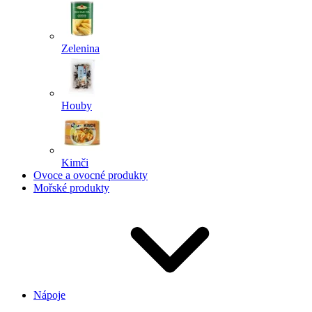
Zelenina
Houby
Kimči
Ovoce a ovocné produkty
Mořské produkty
Nápoje