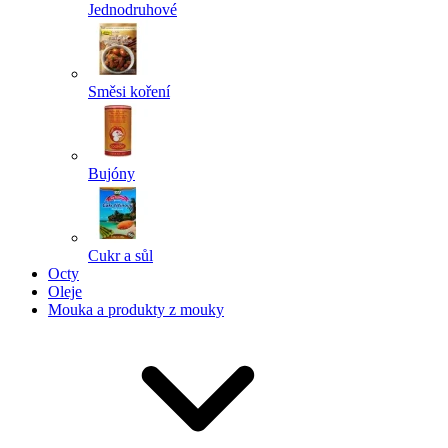
Jednodruhové
Směsi koření
Bujóny
Cukr a sůl
Octy
Oleje
Mouka a produkty z mouky