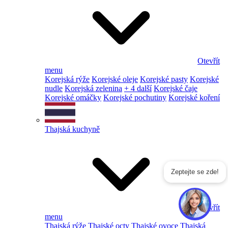
Otevřít
menu
Korejská rýže
Korejské oleje
Korejské pasty
Korejské
nudle
Korejská zelenina
+ 4 další
Korejské čaje
Korejské omáčky
Korejské pochutiny
Korejské koření
Thajská kuchyně
Zeptejte se zde!
Otevřít
menu
Thajská rýže
Thajské octy
Thajské ovoce
Thajská