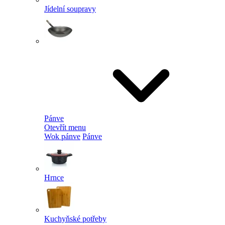
Jídelní soupravy
Pánve
Otevřít menu
Wok pánve
Pánve
Hrnce
Kuchyňské potřeby