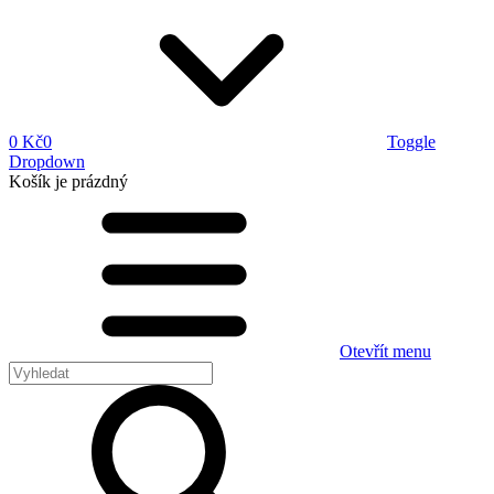
0 Kč
0
Toggle
Dropdown
Košík
je prázdný
Otevřít menu