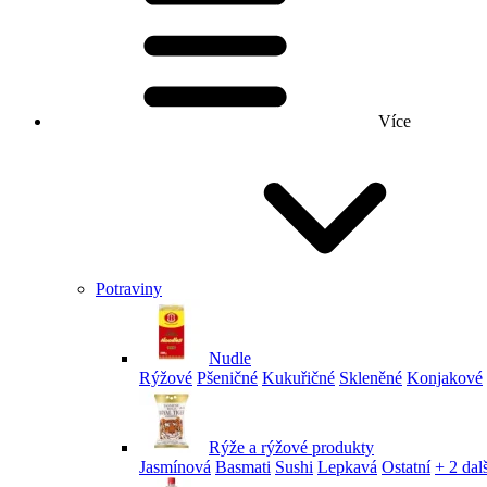
Více
Potraviny
Nudle
Rýžové
Pšeničné
Kukuřičné
Skleněné
Konjakové
Rýže a rýžové produkty
Jasmínová
Basmati
Sushi
Lepkavá
Ostatní
+ 2 dalš