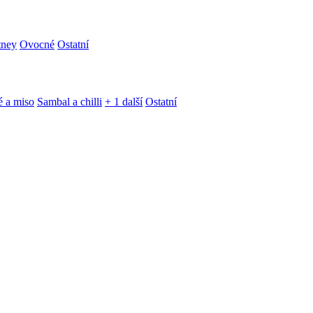
tney
Ovocné
Ostatní
é a miso
Sambal a chilli
+ 1 další
Ostatní