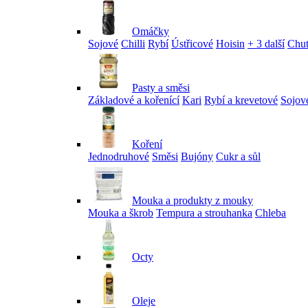
Omáčky
Sojové
Chilli
Rybí
Ústřicové
Hoisin
+ 3 další
Chu
Pasty a směsi
Základové a kořenící
Kari
Rybí a krevetové
Sojov
Koření
Jednodruhové
Směsi
Bujóny
Cukr a sůl
Mouka a produkty z mouky
Mouka a škrob
Tempura a strouhanka
Chleba
Octy
Oleje