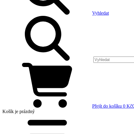
Vyhledat
Přejít do košíku
0 Kč
Košík
je prázdný