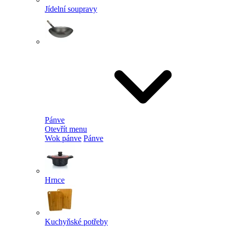
Jídelní soupravy
Pánve
Otevřít menu
Wok pánve
Pánve
Hrnce
Kuchyňské potřeby