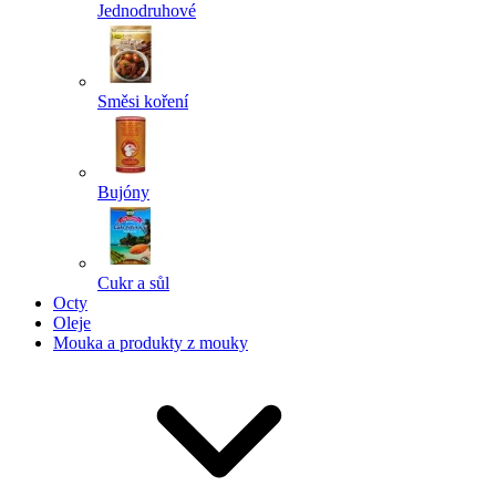
Jednodruhové
Směsi koření
Bujóny
Cukr a sůl
Octy
Oleje
Mouka a produkty z mouky