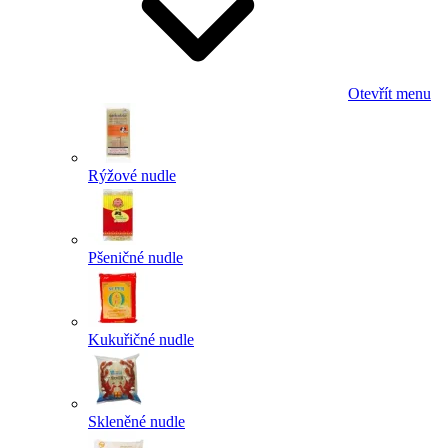
Otevřít menu
Rýžové nudle
Pšeničné nudle
Kukuřičné nudle
Skleněné nudle