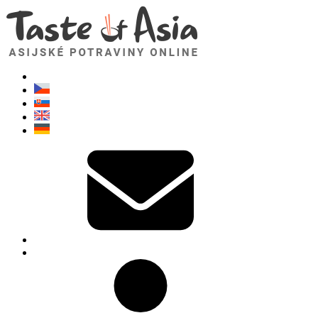
TasteOfAsia.cz
Neváhejte se zeptat. Jsem tady pro vás!