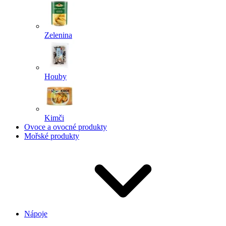
Zelenina
Houby
Kimči
Ovoce a ovocné produkty
Mořské produkty
Nápoje