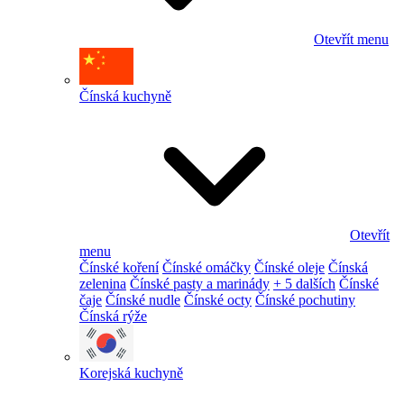
Otevřít menu
Čínská kuchyně
Otevřít
menu
Čínské koření
Čínské omáčky
Čínské oleje
Čínská
zelenina
Čínské pasty a marinády
+ 5 dalších
Čínské
čaje
Čínské nudle
Čínské octy
Čínské pochutiny
Čínská rýže
Korejská kuchyně