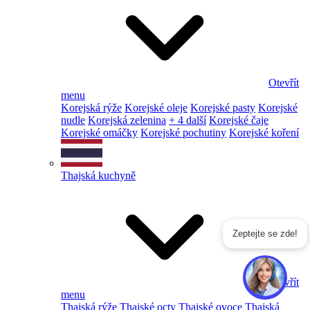
Otevřít
menu
Korejská rýže
Korejské oleje
Korejské pasty
Korejské
nudle
Korejská zelenina
+ 4 další
Korejské čaje
Korejské omáčky
Korejské pochutiny
Korejské koření
Thajská kuchyně
Zeptejte se zde!
Otevřít
menu
Thajská rýže
Thajské octy
Thajské ovoce
Thajská