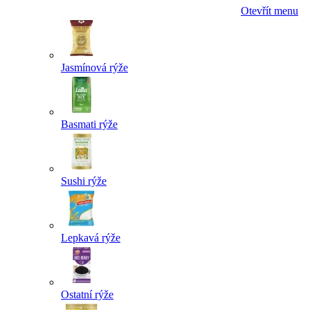
Otevřít menu
Jasmínová rýže
Basmati rýže
Sushi rýže
Lepkavá rýže
Ostatní rýže