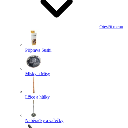
Otevřít menu
Příprava Sushi
Misky a Mísy
Lžíce a hůlky
Naběračky a vařečky