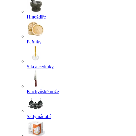
Hmoždíře
Pařníky
Síta a cedníky
Kuchyňské nože
Sady nádobí