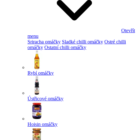
Otevřít
menu
Sriracha omáčky
Sladké chilli omáčky
Ostré chilli
omáčky
Ostatní chilli omáčky
Rybí omáčky
Ústřicové omáčky
Hoisin omáčky