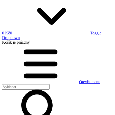
0 Kč
0
Toggle
Dropdown
Košík
je prázdný
Otevřít menu