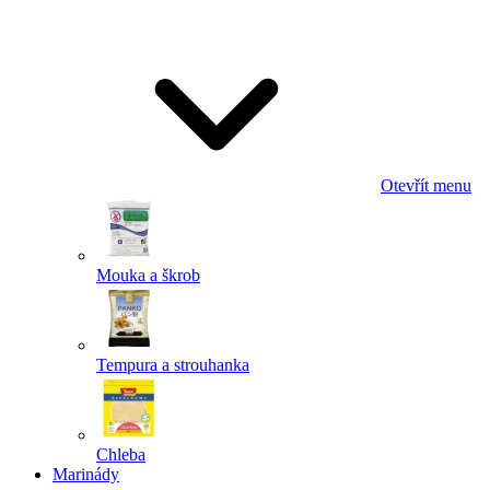
Odeslat
Powered by chaterimo
Otevřít menu
Mouka a škrob
Tempura a strouhanka
Chleba
Marinády