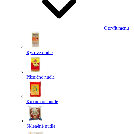
Otevřít menu
Rýžové nudle
Pšeničné nudle
Kukuřičné nudle
Skleněné nudle