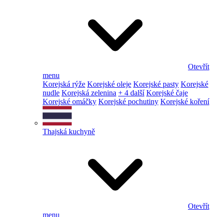
Otevřít
menu
Korejská rýže
Korejské oleje
Korejské pasty
Korejské
nudle
Korejská zelenina
+ 4 další
Korejské čaje
Korejské omáčky
Korejské pochutiny
Korejské koření
Thajská kuchyně
Otevřít
menu