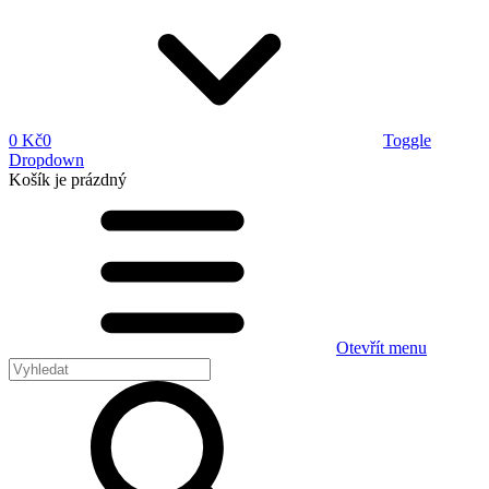
0 Kč
0
Toggle
Dropdown
Košík
je prázdný
Otevřít menu