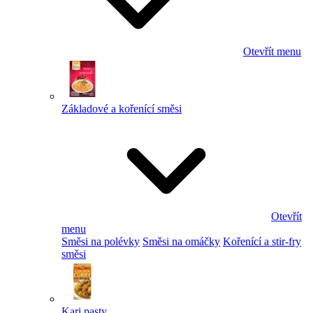
Otevřít menu
Základové a kořenící směsi
Otevřít
menu
Směsi na polévky
Směsi na omáčky
Kořenící a stir-fry
směsi
Kari pasty