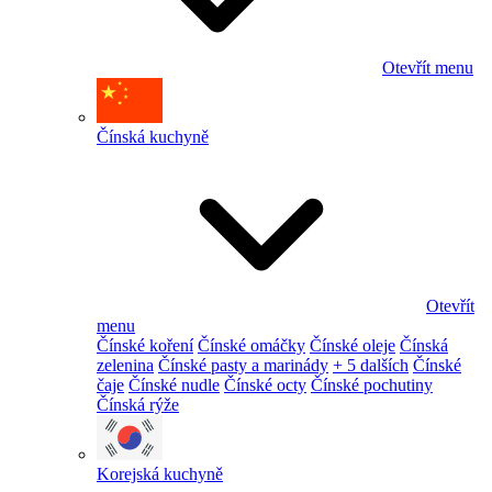
Otevřít menu
Čínská kuchyně
Otevřít
menu
Čínské koření
Čínské omáčky
Čínské oleje
Čínská
zelenina
Čínské pasty a marinády
+ 5 dalších
Čínské
čaje
Čínské nudle
Čínské octy
Čínské pochutiny
Čínská rýže
Korejská kuchyně