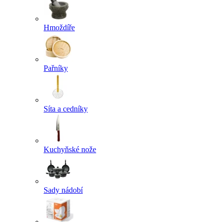
Hmoždíře
Pařníky
Síta a cedníky
Kuchyňské nože
Sady nádobí