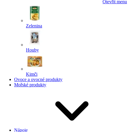
Otevřít menu
Zelenina
Houby
Kimči
Ovoce a ovocné produkty
Mořské produkty
Nápoje