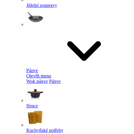
Jídelní soupravy
Pánve
Otevřít menu
Wok pánve
Pánve
Hrnce
Kuchyňské potřeby