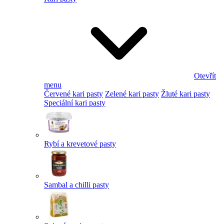
Otevřít
menu
Červené kari pasty
Zelené kari pasty
Žluté kari pasty
Speciální kari pasty
Rybí a krevetové pasty
Sambal a chilli pasty