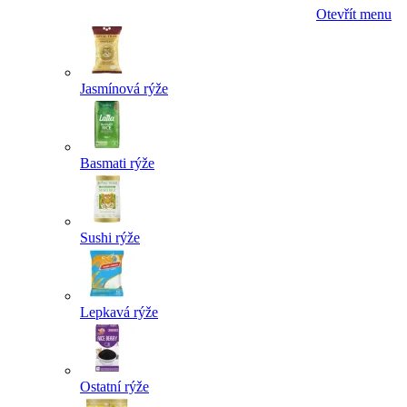
Otevřít menu
Jasmínová rýže
Basmati rýže
Sushi rýže
Lepkavá rýže
Ostatní rýže