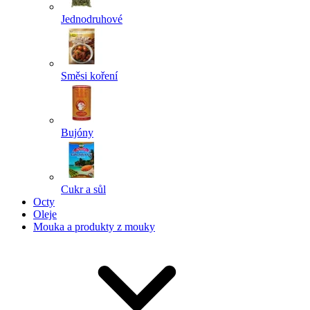
Jednodruhové
Směsi koření
Bujóny
Cukr a sůl
Octy
Oleje
Mouka a produkty z mouky