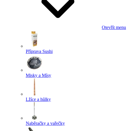
Otevřít menu
Příprava Sushi
Misky a Mísy
Lžíce a hůlky
Naběračky a vařečky