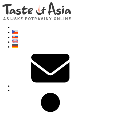
TasteOfAsia.cz
Neváhejte se zeptat. Jsem tady pro vás!