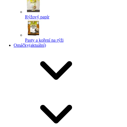
Rýžový papír
Pasty a koření na rýži
Omáčky
(aktuální)