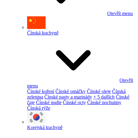
Otevřít menu
Čínská kuchyně
Otevřít
menu
Čínské koření
Čínské omáčky
Čínské oleje
Čínská
zelenina
Čínské pasty a marinády
+ 5 dalších
Čínské
čaje
Čínské nudle
Čínské octy
Čínské pochutiny
Čínská rýže
Korejská kuchyně