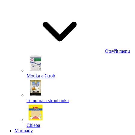
Odeslat
Powered by chaterimo
Otevřít menu
Mouka a škrob
Tempura a strouhanka
Chleba
Marinády