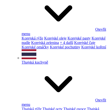
Otevřít
menu
Korejská rýže
Korejské oleje
Korejské pasty
Korejské
nudle
Korejská zelenina
+ 4 další
Korejské čaje
Korejské omáčky
Korejské pochutiny
Korejské koření
Thajská kuchyně
Otevřít
menu
Thajská rýže
Thajské octy
Thajské ovoce
Thajská