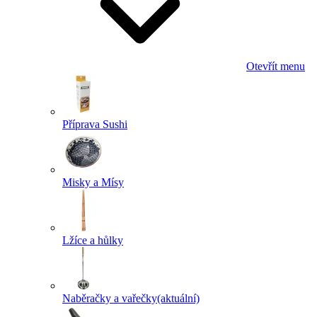
Otevřít menu
Příprava Sushi
Misky a Mísy
Lžíce a hůlky
Naběračky a vařečky
(aktuální)