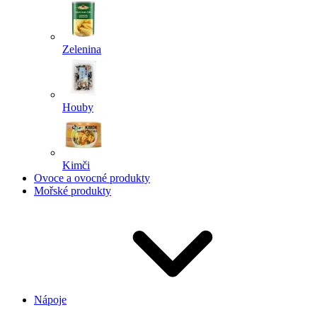
Zelenina
Houby
Kimči
Ovoce a ovocné produkty
Mořské produkty
Nápoje