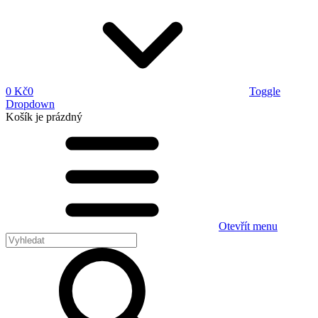
0 Kč
0
Toggle
Dropdown
Košík
je prázdný
Otevřít menu