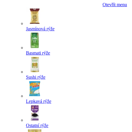
Otevřít menu
Jasmínová rýže
Basmati rýže
Sushi rýže
Lepkavá rýže
Ostatní rýže