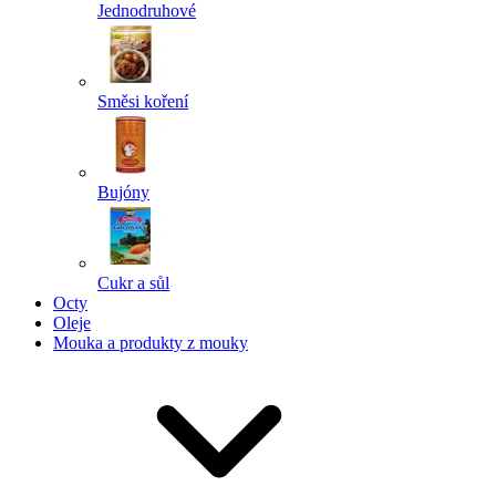
Jednodruhové
Směsi koření
Bujóny
Cukr a sůl
Octy
Oleje
Mouka a produkty z mouky