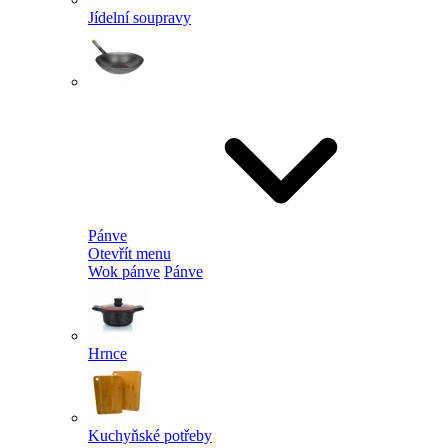
Jídelní soupravy
Pánve
Otevřít menu
Wok pánve
Pánve
Hrnce
Kuchyňské potřeby