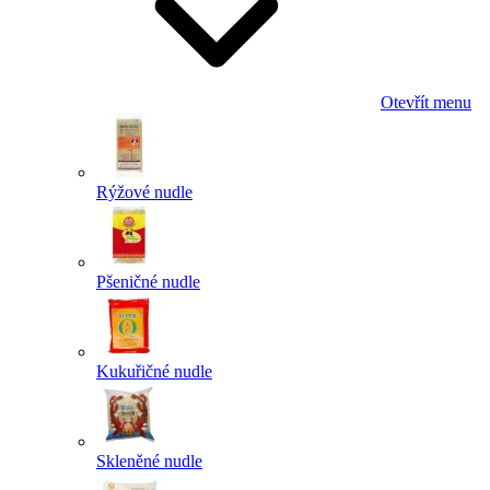
Otevřít menu
Rýžové nudle
Pšeničné nudle
Kukuřičné nudle
Skleněné nudle