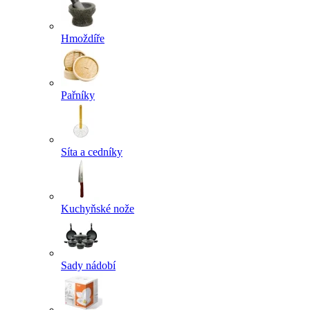
Hmoždíře
Pařníky
Síta a cedníky
Kuchyňské nože
Sady nádobí