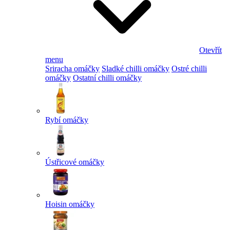
Otevřít
menu
Sriracha omáčky
Sladké chilli omáčky
Ostré chilli
omáčky
Ostatní chilli omáčky
Rybí omáčky
Ústřicové omáčky
Hoisin omáčky