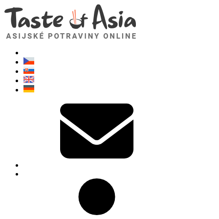
TasteOfAsia.cz
Neváhejte se zeptat. Jsem tady pro vás!