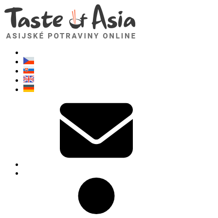
TasteOfAsia.cz
Neváhejte se zeptat. Jsem tady pro vás!