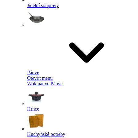
Jídelní soupravy
Pánve
Otevřít menu
Wok pánve
Pánve
Hrnce
Kuchyňské potřeby