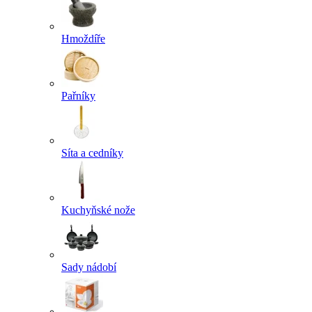
Hmoždíře
Pařníky
Síta a cedníky
Kuchyňské nože
Sady nádobí