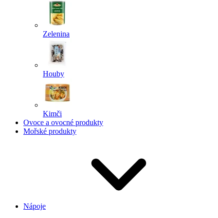
Zelenina
Houby
Kimči
Ovoce a ovocné produkty
Mořské produkty
Nápoje