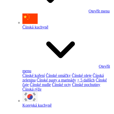
Otevřít menu
Čínská kuchyně
Otevřít
menu
Čínské koření
Čínské omáčky
Čínské oleje
Čínská
zelenina
Čínské pasty a marinády
+ 5 dalších
Čínské
čaje
Čínské nudle
Čínské octy
Čínské pochutiny
Čínská rýže
Korejská kuchyně