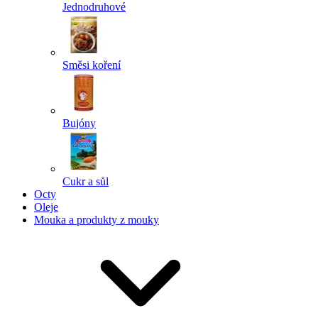
Jednodruhové
Směsi koření
Bujóny
Cukr a sůl
Octy
Oleje
Mouka a produkty z mouky