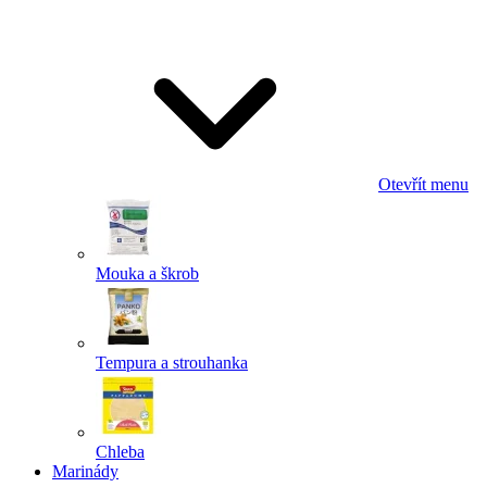
Odeslat
Powered by chaterimo
Otevřít menu
Mouka a škrob
Tempura a strouhanka
Chleba
Marinády