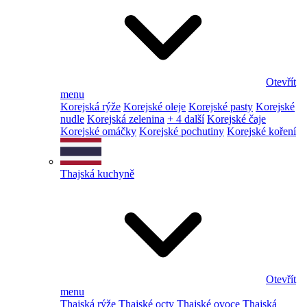
Otevřít
menu
Korejská rýže
Korejské oleje
Korejské pasty
Korejské
nudle
Korejská zelenina
+ 4 další
Korejské čaje
Korejské omáčky
Korejské pochutiny
Korejské koření
Thajská kuchyně
Otevřít
menu
Thajská rýže
Thajské octy
Thajské ovoce
Thajská