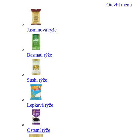
Otevřít menu
Jasmínová rýže
Basmati rýže
Sushi rýže
Lepkavá rýže
Ostatní rýže