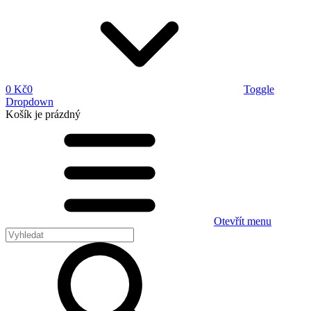
0 Kč
0
Toggle
Dropdown
Košík
je prázdný
Otevřít menu