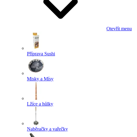
Otevřít menu
Příprava Sushi
Misky a Mísy
Lžíce a hůlky
Naběračky a vařečky