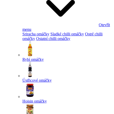
Otevřít
menu
Sriracha omáčky
Sladké chilli omáčky
Ostré chilli
omáčky
Ostatní chilli omáčky
Rybí omáčky
Ústřicové omáčky
Hoisin omáčky