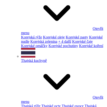
Otevřít
menu
Korejská rýže
Korejské oleje
Korejské pasty
Korejské
nudle
Korejská zelenina
+ 4 další
Korejské čaje
Korejské omáčky
Korejské pochutiny
Korejské koření
Thajská kuchyně
Otevřít
menu
Thajská rýže
Thajské octy
Thajské ovoce
Thajská