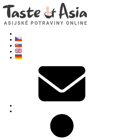
TasteOfAsia.cz
Neváhejte se zeptat. Jsem tady pro vás!