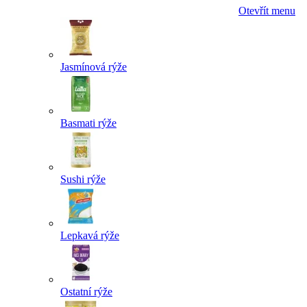
Otevřít menu
Jasmínová rýže
Basmati rýže
Sushi rýže
Lepkavá rýže
Ostatní rýže