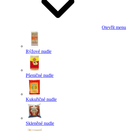
Otevřít menu
Rýžové nudle
Pšeničné nudle
Kukuřičné nudle
Skleněné nudle