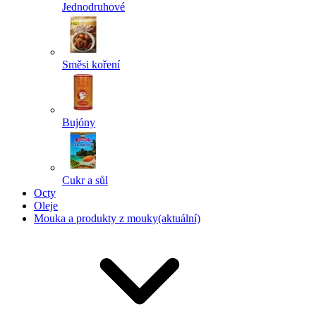
Jednodruhové
Směsi koření
Bujóny
Cukr a sůl
Octy
Oleje
Mouka a produkty z mouky
(aktuální)