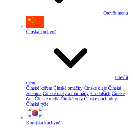
Otevřít menu
Čínská kuchyně
Otevřít
menu
Čínské koření
Čínské omáčky
Čínské oleje
Čínská
zelenina
Čínské pasty a marinády
+ 5 dalších
Čínské
čaje
Čínské nudle
Čínské octy
Čínské pochutiny
Čínská rýže
Korejská kuchyně