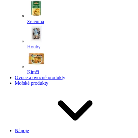
Zelenina
Houby
Kimči
Ovoce a ovocné produkty
Mořské produkty
Nápoje