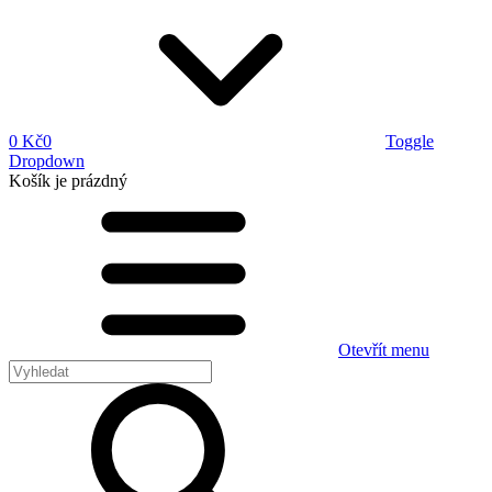
0 Kč
0
Toggle
Dropdown
Košík
je prázdný
Otevřít menu