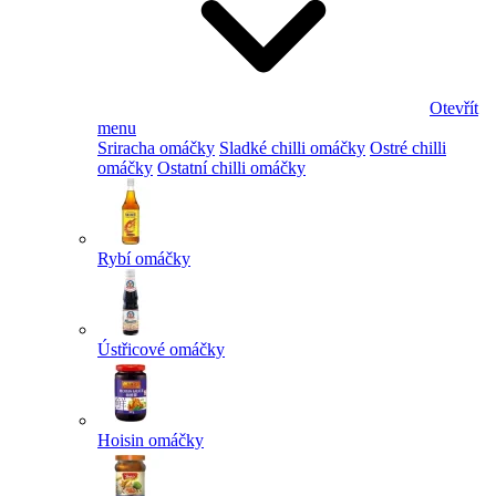
Otevřít
menu
Sriracha omáčky
Sladké chilli omáčky
Ostré chilli
omáčky
Ostatní chilli omáčky
Rybí omáčky
Ústřicové omáčky
Hoisin omáčky