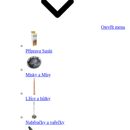
Otevřít menu
Příprava Sushi
Misky a Mísy
Lžíce a hůlky
Naběračky a vařečky