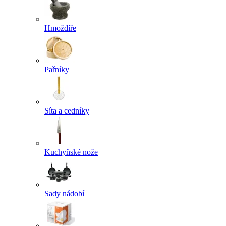
Hmoždíře
Pařníky
Síta a cedníky
Kuchyňské nože
Sady nádobí