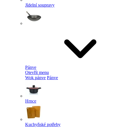
Jídelní soupravy
Pánve
Otevřít menu
Wok pánve
Pánve
Hrnce
Kuchyňské potřeby