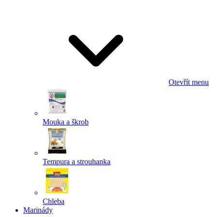
Odeslat
Powered by chaterimo
Otevřít menu
Mouka a škrob
Tempura a strouhanka
Chleba
Marinády