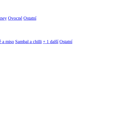
tney
Ovocné
Ostatní
é a miso
Sambal a chilli
+ 1 další
Ostatní