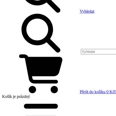
Vyhledat
Přejít do košíku
0 Kč
Košík
je prázdný