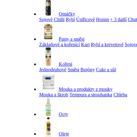
Omáčky
Sojové
Chilli
Rybí
Ústřicové
Hoisin
+ 3 další
Chu
Pasty a směsi
Základové a kořenící
Kari
Rybí a krevetové
Sojov
Koření
Jednodruhové
Směsi
Bujóny
Cukr a sůl
Mouka a produkty z mouky
Mouka a škrob
Tempura a strouhanka
Chleba
Octy
Oleje