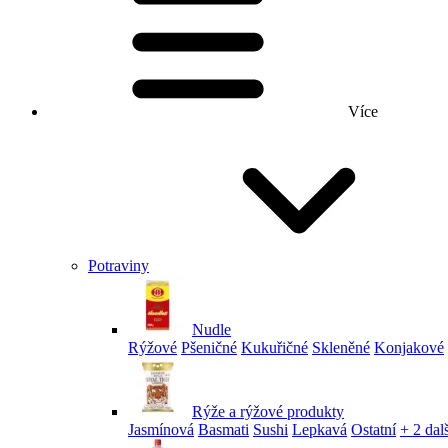
Více
Potraviny
Nudle
Rýžové
Pšeničné
Kukuřičné
Skleněné
Konjakové
Rýže a rýžové produkty
Jasmínová
Basmati
Sushi
Lepkavá
Ostatní
+ 2 dalš