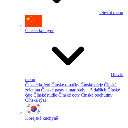
Otevřít menu
Čínská kuchyně
Otevřít
menu
Čínské koření
Čínské omáčky
Čínské oleje
Čínská
zelenina
Čínské pasty a marinády
+ 5 dalších
Čínské
čaje
Čínské nudle
Čínské octy
Čínské pochutiny
Čínská rýže
Korejská kuchyně