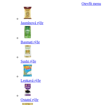
Otevřít menu
Jasmínová rýže
Basmati rýže
Sushi rýže
Lepkavá rýže
Ostatní rýže