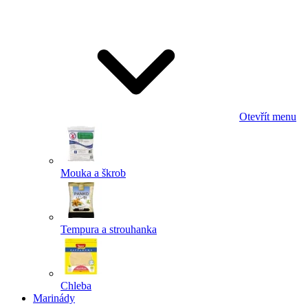
Odeslat
Powered by chaterimo
Otevřít menu
Mouka a škrob
Tempura a strouhanka
Chleba
Marinády