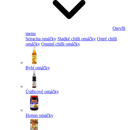
Otevřít
menu
Sriracha omáčky
Sladké chilli omáčky
Ostré chilli
omáčky
Ostatní chilli omáčky
Rybí omáčky
Ústřicové omáčky
Hoisin omáčky