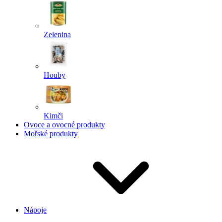
Zelenina
Houby
Kimči
Ovoce a ovocné produkty
Mořské produkty
Nápoje