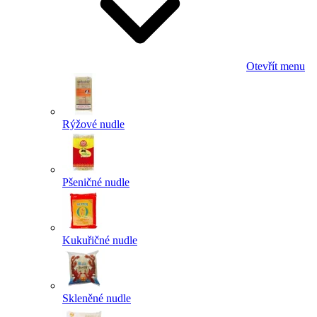
Otevřít menu
Rýžové nudle
Pšeničné nudle
Kukuřičné nudle
Skleněné nudle