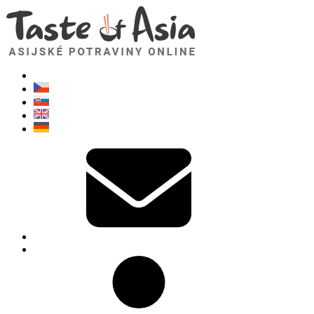
TasteOfAsia.cz
Neváhejte se zeptat. Jsem tady pro vás!