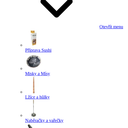
Otevřít menu
Příprava Sushi
Misky a Mísy
Lžíce a hůlky
Naběračky a vařečky