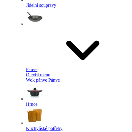
Jídelní soupravy
Pánve
Otevřít menu
Wok pánve
Pánve
Hrnce
Kuchyňské potřeby