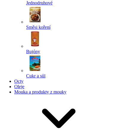
Jednodruhové
Směsi koření
Bujóny
Cukr a sůl
Octy
Oleje
Mouka a produkty z mouky