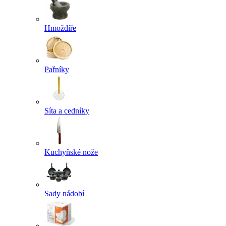
Hmoždíře
Pařníky
Síta a cedníky
Kuchyňské nože
Sady nádobí