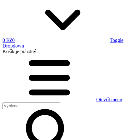
0 Kč
0
Toggle
Dropdown
Košík
je prázdný
Otevřít menu