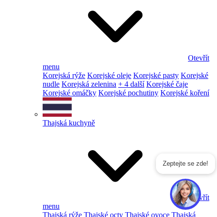
Otevřít
menu
Korejská rýže
Korejské oleje
Korejské pasty
Korejské
nudle
Korejská zelenina
+ 4 další
Korejské čaje
Korejské omáčky
Korejské pochutiny
Korejské koření
Thajská kuchyně
Zeptejte se zde!
Otevřít
menu
Thajská rýže
Thajské octy
Thajské ovoce
Thajská