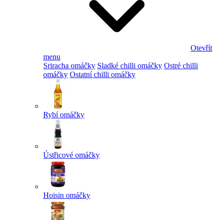
Otevřít
menu
Sriracha omáčky
Sladké chilli omáčky
Ostré chilli
omáčky
Ostatní chilli omáčky
Rybí omáčky
Ústřicové omáčky
Hoisin omáčky