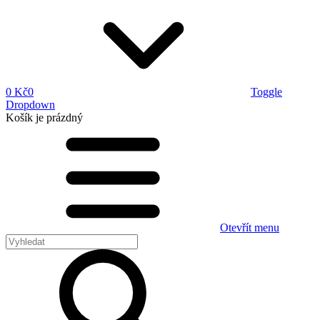
0 Kč
0
Toggle
Dropdown
Košík
je prázdný
Otevřít menu