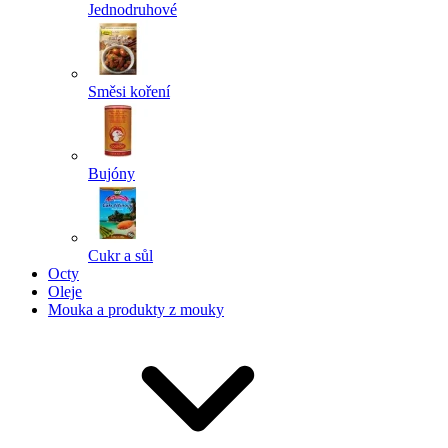
Jednodruhové
Směsi koření
Bujóny
Cukr a sůl
Octy
Oleje
Mouka a produkty z mouky