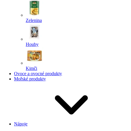
Zelenina
Houby
Kimči
Ovoce a ovocné produkty
Mořské produkty
Nápoje