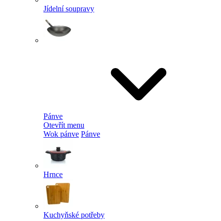
Jídelní soupravy
Pánve
Otevřít menu
Wok pánve
Pánve
Hrnce
Kuchyňské potřeby