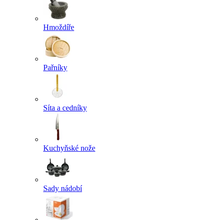
Hmoždíře
Pařníky
Síta a cedníky
Kuchyňské nože
Sady nádobí