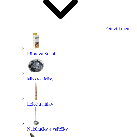
Otevřít menu
Příprava Sushi
Misky a Mísy
Lžíce a hůlky
Naběračky a vařečky