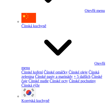
Otevřít menu
Čínská kuchyně
Otevřít
menu
Čínské koření
Čínské omáčky
Čínské oleje
Čínská
zelenina
Čínské pasty a marinády
+ 5 dalších
Čínské
čaje
Čínské nudle
Čínské octy
Čínské pochutiny
Čínská rýže
Korejská kuchyně