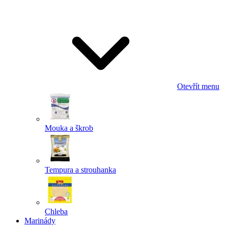
Odeslat
Powered by chaterimo
Otevřít menu
Mouka a škrob
Tempura a strouhanka
Chleba
Marinády