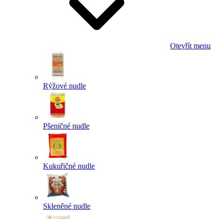
Otevřít menu
Rýžové nudle
Pšeničné nudle
Kukuřičné nudle
Skleněné nudle