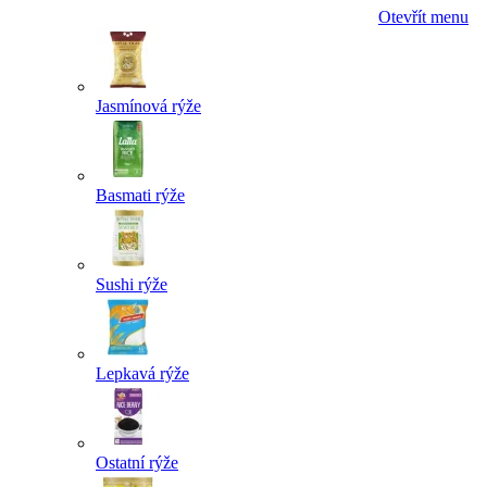
Otevřít menu
Jasmínová rýže
Basmati rýže
Sushi rýže
Lepkavá rýže
Ostatní rýže