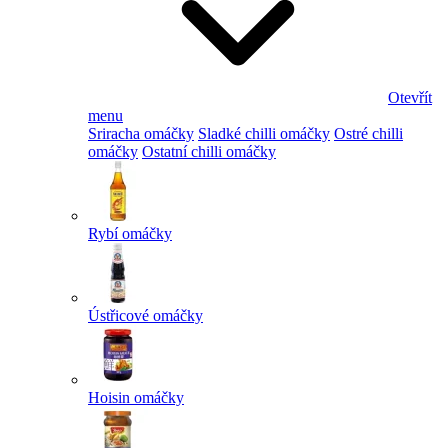
Otevřít
menu
Sriracha omáčky
Sladké chilli omáčky
Ostré chilli
omáčky
Ostatní chilli omáčky
Rybí omáčky
Ústřicové omáčky
Hoisin omáčky