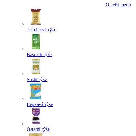
Otevřít menu
Jasmínová rýže
Basmati rýže
Sushi rýže
Lepkavá rýže
Ostatní rýže