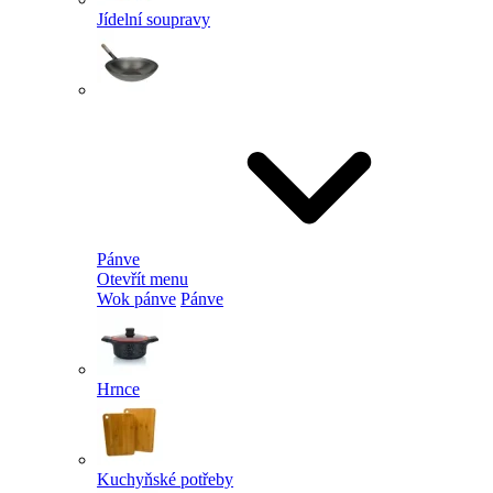
Jídelní soupravy
Pánve
Otevřít menu
Wok pánve
Pánve
Hrnce
Kuchyňské potřeby