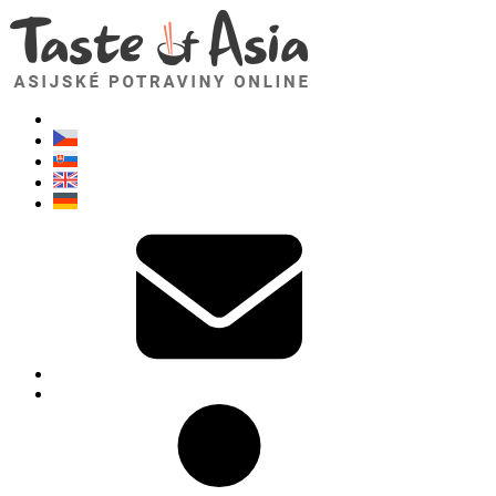
TasteOfAsia.cz
Neváhejte se zeptat. Jsem tady pro vás!