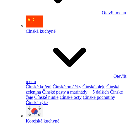
Otevřít menu
Čínská kuchyně
Otevřít
menu
Čínské koření
Čínské omáčky
Čínské oleje
Čínská
zelenina
Čínské pasty a marinády
+ 5 dalších
Čínské
čaje
Čínské nudle
Čínské octy
Čínské pochutiny
Čínská rýže
Korejská kuchyně