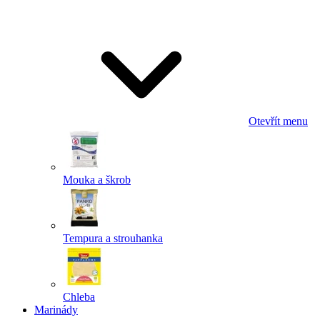
Odeslat
Powered by chaterimo
Otevřít menu
Mouka a škrob
Tempura a strouhanka
Chleba
Marinády