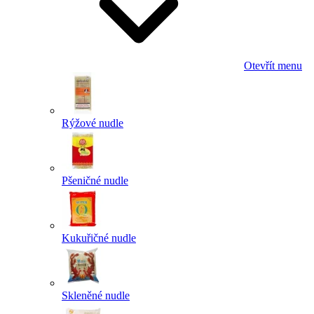
Otevřít menu
Rýžové nudle
Pšeničné nudle
Kukuřičné nudle
Skleněné nudle