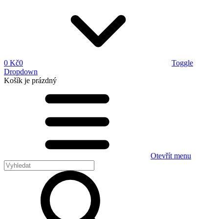
0 Kč
0
Toggle
Dropdown
Košík
je prázdný
Otevřít menu