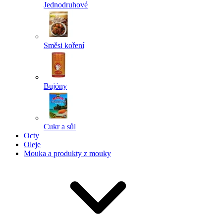
Jednodruhové
Směsi koření
Bujóny
Cukr a sůl
Octy
Oleje
Mouka a produkty z mouky