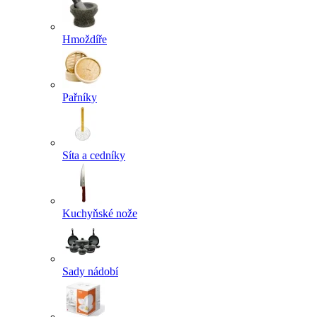
Hmoždíře
Pařníky
Síta a cedníky
Kuchyňské nože
Sady nádobí