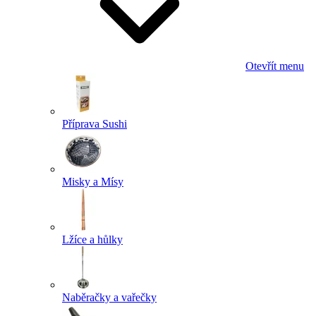
Otevřít menu
Příprava Sushi
Misky a Mísy
Lžíce a hůlky
Naběračky a vařečky