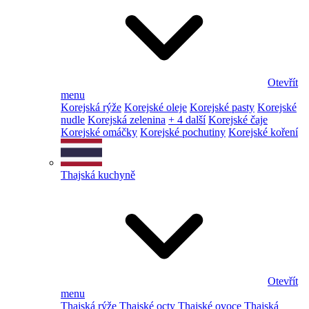
Otevřít
menu
Korejská rýže
Korejské oleje
Korejské pasty
Korejské
nudle
Korejská zelenina
+ 4 další
Korejské čaje
Korejské omáčky
Korejské pochutiny
Korejské koření
Thajská kuchyně
Otevřít
menu
Thajská rýže
Thajské octy
Thajské ovoce
Thajská