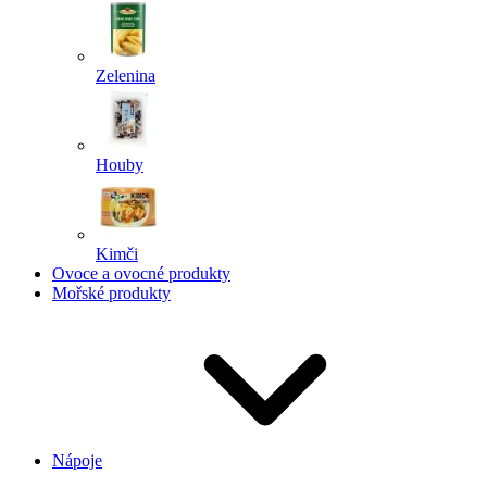
Zelenina
Houby
Kimči
Ovoce a ovocné produkty
Mořské produkty
Nápoje