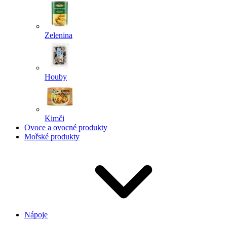
Zelenina
Houby
Kimči
Ovoce a ovocné produkty
Mořské produkty
Nápoje