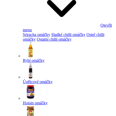
Otevřít
menu
Sriracha omáčky
Sladké chilli omáčky
Ostré chilli
omáčky
Ostatní chilli omáčky
Rybí omáčky
Ústřicové omáčky
Hoisin omáčky