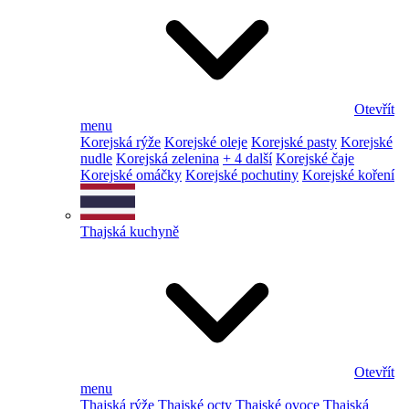
Otevřít
menu
Korejská rýže
Korejské oleje
Korejské pasty
Korejské
nudle
Korejská zelenina
+ 4 další
Korejské čaje
Korejské omáčky
Korejské pochutiny
Korejské koření
Thajská kuchyně
Otevřít
menu
Thajská rýže
Thajské octy
Thajské ovoce
Thajská