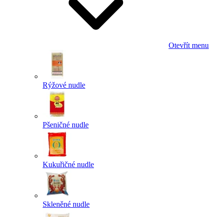
Otevřít menu
Rýžové nudle
Pšeničné nudle
Kukuřičné nudle
Skleněné nudle