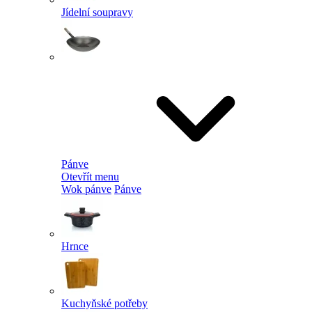
Jídelní soupravy
Pánve
Otevřít menu
Wok pánve
Pánve
Hrnce
Kuchyňské potřeby