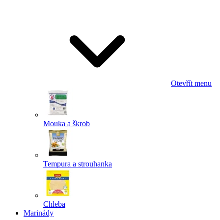
Odeslat
Powered by chaterimo
Otevřít menu
Mouka a škrob
Tempura a strouhanka
Chleba
Marinády