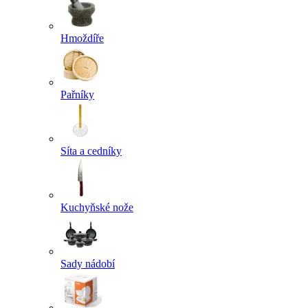
Hmoždíře
Pařníky
Síta a cedníky
Kuchyňské nože
Sady nádobí