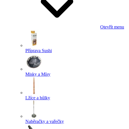
Otevřít menu
Příprava Sushi
Misky a Mísy
Lžíce a hůlky
Naběračky a vařečky