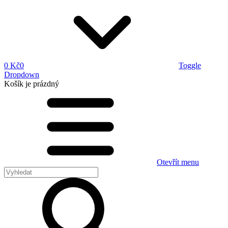
0 Kč
0
Toggle
Dropdown
Košík
je prázdný
Otevřít menu