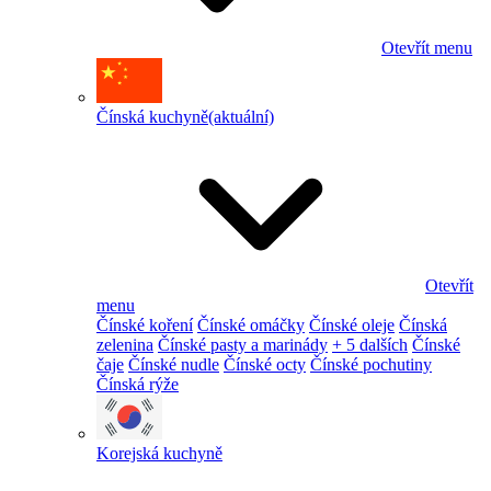
Otevřít menu
Čínská kuchyně
(aktuální)
Otevřít
menu
Čínské koření
Čínské omáčky
Čínské oleje
Čínská
zelenina
Čínské pasty a marinády
+ 5 dalších
Čínské
čaje
Čínské nudle
Čínské octy
Čínské pochutiny
Čínská rýže
Korejská kuchyně