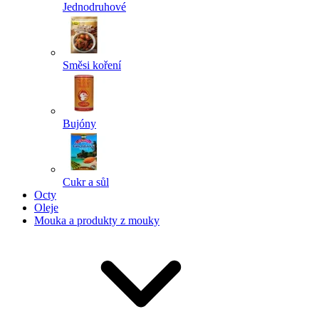
Jednodruhové
Směsi koření
Bujóny
Cukr a sůl
Octy
Oleje
Mouka a produkty z mouky