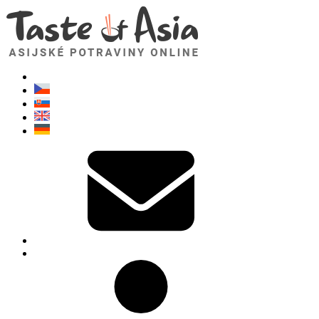
TasteOfAsia.cz
Neváhejte se zeptat. Jsem tady pro vás!