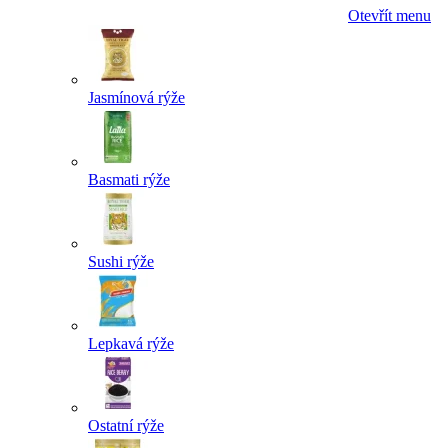
Otevřít menu
Jasmínová rýže
Basmati rýže
Sushi rýže
Lepkavá rýže
Ostatní rýže