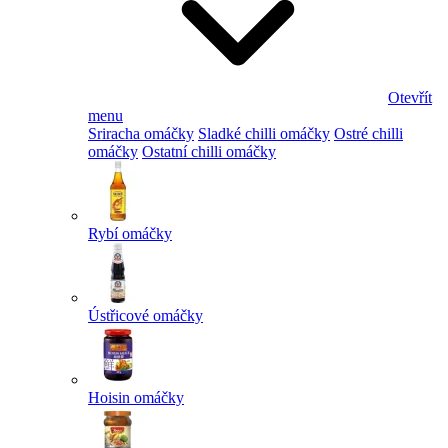
Otevřít
menu
Sriracha omáčky
Sladké chilli omáčky
Ostré chilli
omáčky
Ostatní chilli omáčky
Rybí omáčky
Ústřicové omáčky
Hoisin omáčky