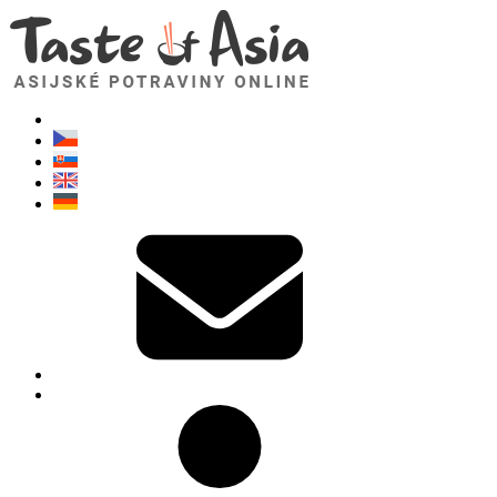
TasteOfAsia.cz
Neváhejte se zeptat. Jsem tady pro vás!