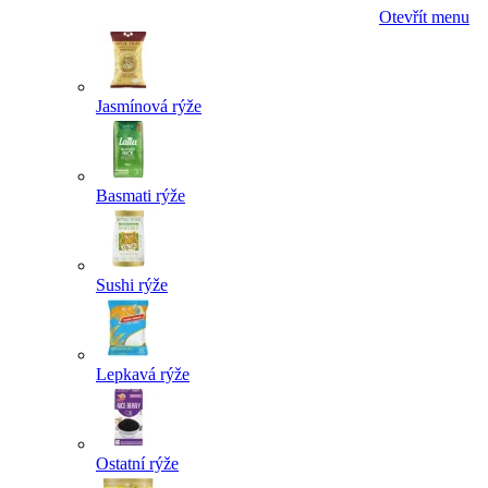
Otevřít menu
Jasmínová rýže
Basmati rýže
Sushi rýže
Lepkavá rýže
Ostatní rýže