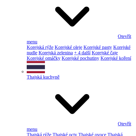
Otevřít
menu
Korejská rýže
Korejské oleje
Korejské pasty
Korejské
nudle
Korejská zelenina
+ 4 další
Korejské čaje
Korejské omáčky
Korejské pochutiny
Korejské koření
Thajská kuchyně
Otevřít
menu
Thajská rýže
Thajské octy
Thajské ovoce
Thajská