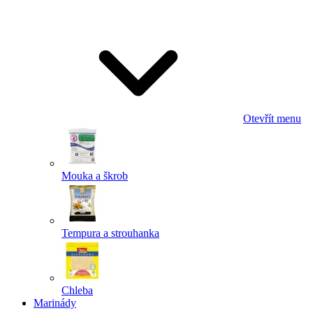
Odeslat
Powered by chaterimo
Otevřít menu
Mouka a škrob
Tempura a strouhanka
Chleba
Marinády