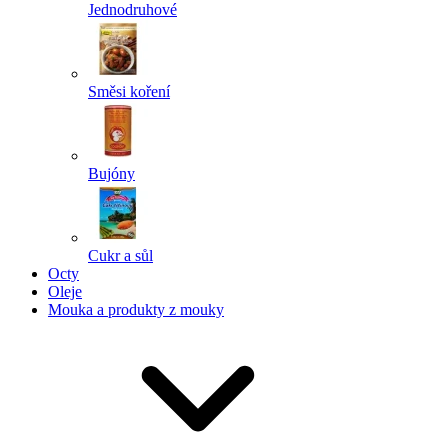
Jednodruhové
Směsi koření
Bujóny
Cukr a sůl
Octy
Oleje
Mouka a produkty z mouky