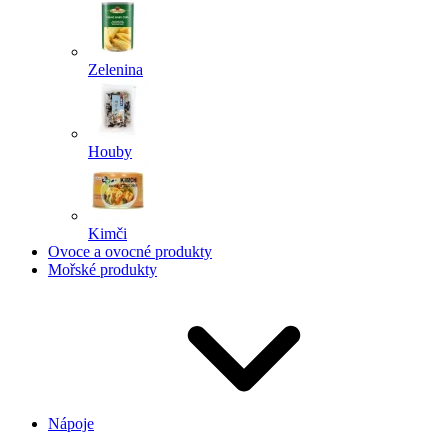
Zelenina
Houby
Kimči
Ovoce a ovocné produkty
Mořské produkty
Nápoje