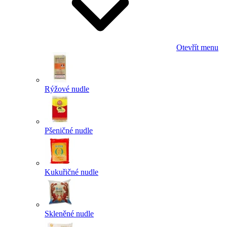
Otevřít menu
Rýžové nudle
Pšeničné nudle
Kukuřičné nudle
Skleněné nudle