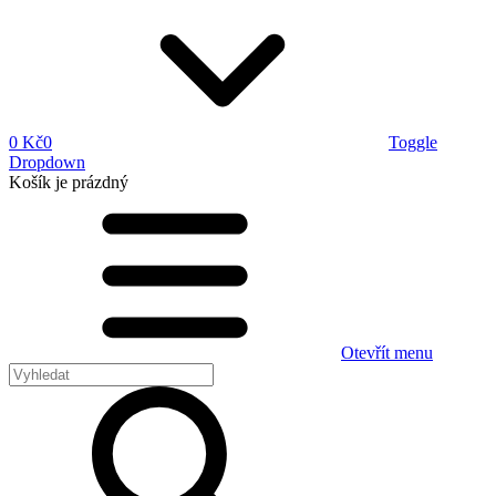
0 Kč
0
Toggle
Dropdown
Košík
je prázdný
Otevřít menu