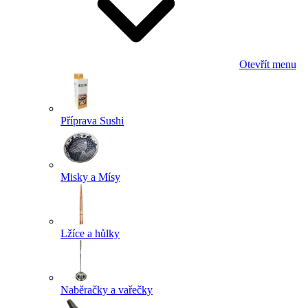
Otevřít menu
Příprava Sushi
Misky a Mísy
Lžíce a hůlky
Naběračky a vařečky