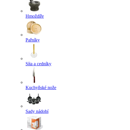
Hmoždíře
Pařníky
Síta a cedníky
Kuchyňské nože
Sady nádobí