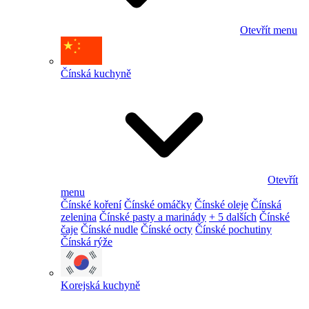
Otevřít menu
Čínská kuchyně
Otevřít
menu
Čínské koření
Čínské omáčky
Čínské oleje
Čínská
zelenina
Čínské pasty a marinády
+ 5 dalších
Čínské
čaje
Čínské nudle
Čínské octy
Čínské pochutiny
Čínská rýže
Korejská kuchyně