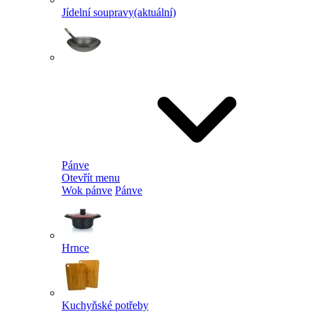
Jídelní soupravy
(aktuální)
Pánve
Otevřít menu
Wok pánve
Pánve
Hrnce
Kuchyňské potřeby