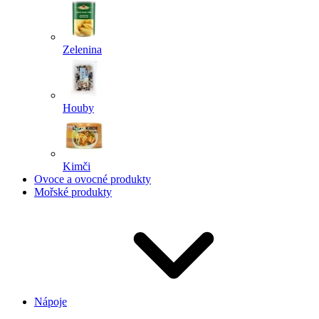
Zelenina
Houby
Kimči
Ovoce a ovocné produkty
Mořské produkty
Nápoje