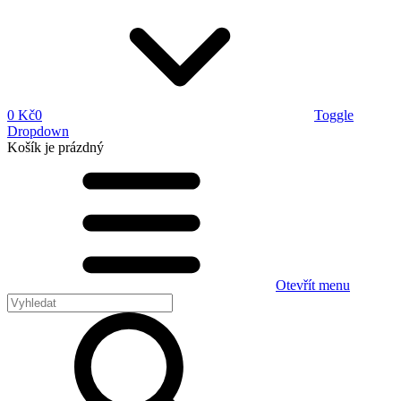
0 Kč
0
Toggle
Dropdown
Košík
je prázdný
Otevřít menu