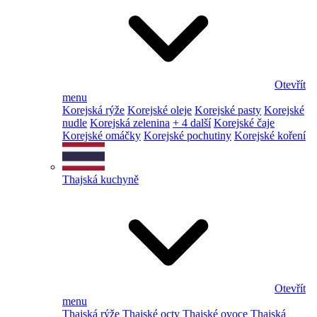
Otevřít
menu
Korejská rýže
Korejské oleje
Korejské pasty
Korejské
nudle
Korejská zelenina
+ 4 další
Korejské čaje
Korejské omáčky
Korejské pochutiny
Korejské koření
Thajská kuchyně
Otevřít
menu
Thajská rýže
Thajské octy
Thajské ovoce
Thajská