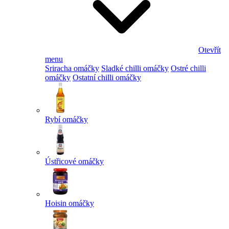
Otevřít
menu
Sriracha omáčky
Sladké chilli omáčky
Ostré chilli
omáčky
Ostatní chilli omáčky
Rybí omáčky
Ústřicové omáčky
Hoisin omáčky