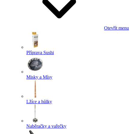
Otevřít menu
Příprava Sushi
Misky a Mísy
Lžíce a hůlky
Naběračky a vařečky