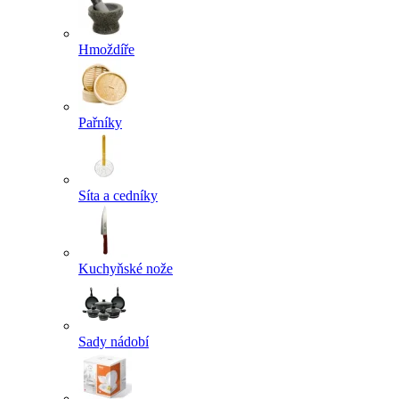
Hmoždíře
Pařníky
Síta a cedníky
Kuchyňské nože
Sady nádobí