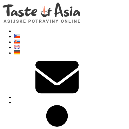
TasteOfAsia.cz
Neváhejte se zeptat. Jsem tady pro vás!