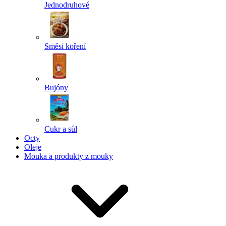
Jednodruhové
Směsi koření
Bujóny
Cukr a sůl
Octy
Oleje
Mouka a produkty z mouky