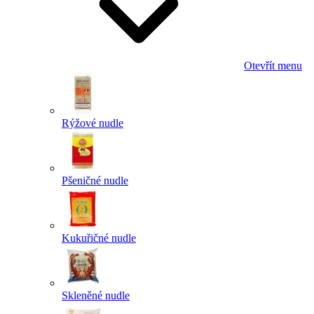
Otevřít menu
Rýžové nudle
Pšeničné nudle
Kukuřičné nudle
Skleněné nudle