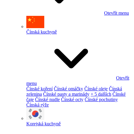
Otevřít menu
Čínská kuchyně
Otevřít
menu
Čínské koření
Čínské omáčky
Čínské oleje
Čínská
zelenina
Čínské pasty a marinády
+ 5 dalších
Čínské
čaje
Čínské nudle
Čínské octy
Čínské pochutiny
Čínská rýže
Korejská kuchyně