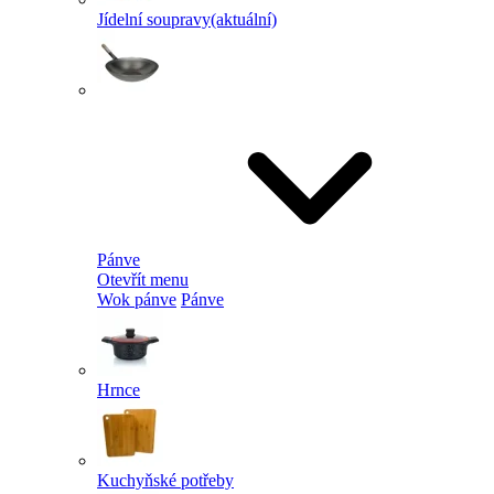
Jídelní soupravy
(aktuální)
Pánve
Otevřít menu
Wok pánve
Pánve
Hrnce
Kuchyňské potřeby