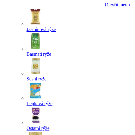
Otevřít menu
Jasmínová rýže
Basmati rýže
Sushi rýže
Lepkavá rýže
Ostatní rýže