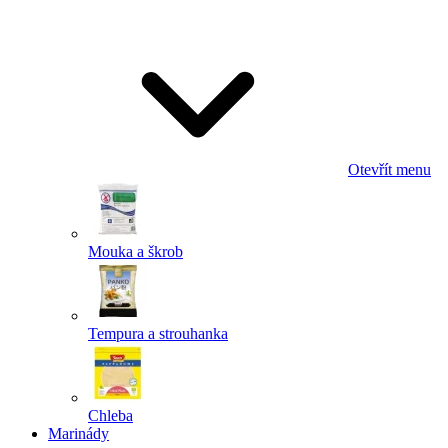
Odeslat
Powered by chaterimo
Otevřít menu
Mouka a škrob
Tempura a strouhanka
Chleba
Marinády