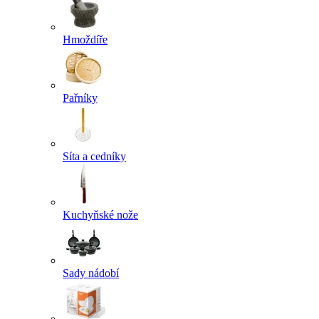
Hmoždíře
Pařníky
Síta a cedníky
Kuchyňské nože
Sady nádobí