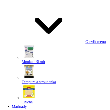
Odeslat
Powered by chaterimo
Otevřít menu
Mouka a škrob
Tempura a strouhanka
Chleba
Marinády