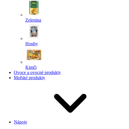
Zelenina
Houby
Kimči
Ovoce a ovocné produkty
Mořské produkty
Nápoje