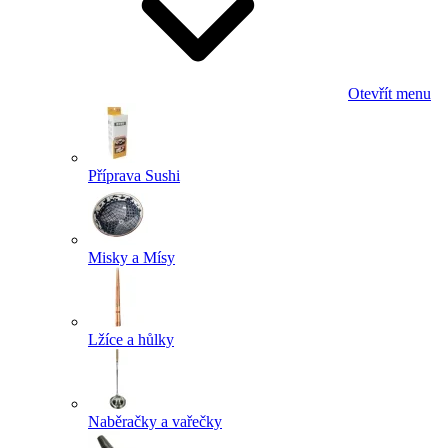
Otevřít menu
Příprava Sushi
Misky a Mísy
Lžíce a hůlky
Naběračky a vařečky