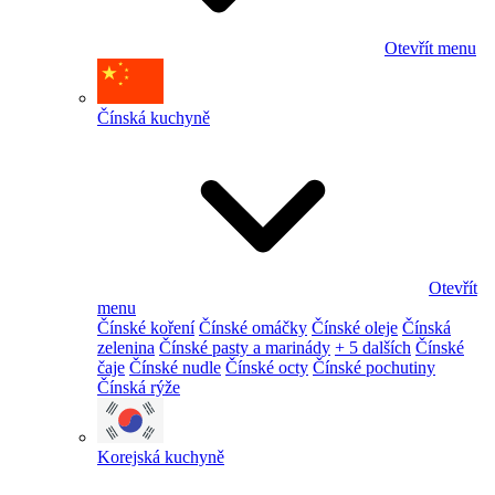
Otevřít menu
Čínská kuchyně
Otevřít
menu
Čínské koření
Čínské omáčky
Čínské oleje
Čínská
zelenina
Čínské pasty a marinády
+ 5 dalších
Čínské
čaje
Čínské nudle
Čínské octy
Čínské pochutiny
Čínská rýže
Korejská kuchyně