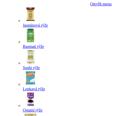
Otevřít menu
Jasmínová rýže
Basmati rýže
Sushi rýže
Lepkavá rýže
Ostatní rýže