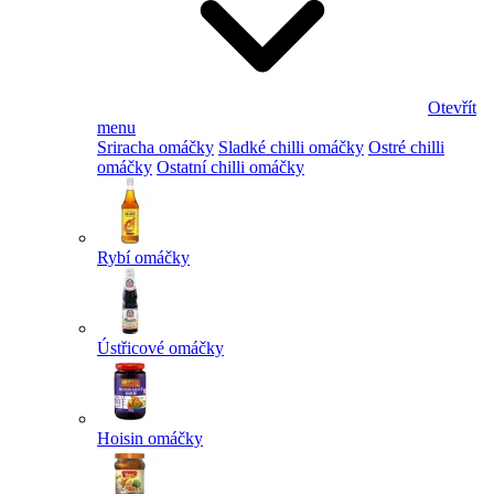
Otevřít
menu
Sriracha omáčky
Sladké chilli omáčky
Ostré chilli
omáčky
Ostatní chilli omáčky
Rybí omáčky
Ústřicové omáčky
Hoisin omáčky