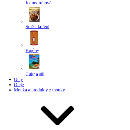
Jednodruhové
Směsi koření
Bujóny
Cukr a sůl
Octy
Oleje
Mouka a produkty z mouky