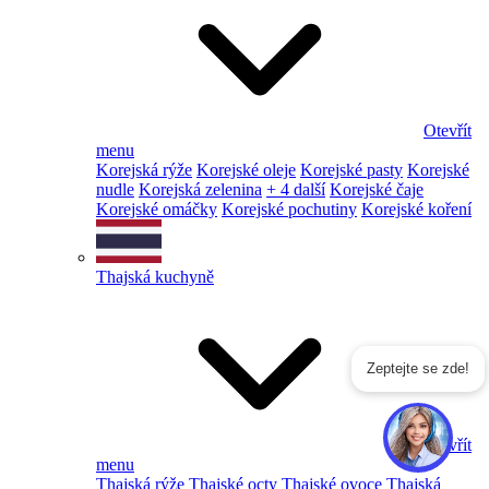
Otevřít
menu
Korejská rýže
Korejské oleje
Korejské pasty
Korejské
nudle
Korejská zelenina
+ 4 další
Korejské čaje
Korejské omáčky
Korejské pochutiny
Korejské koření
Thajská kuchyně
Zeptejte se zde!
Otevřít
menu
Thajská rýže
Thajské octy
Thajské ovoce
Thajská