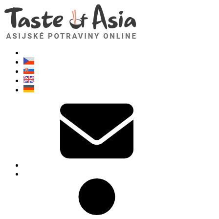
TasteOfAsia.cz
Neváhejte se zeptat. Jsem tady pro vás!