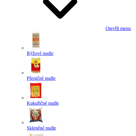
Otevřít menu
Rýžové nudle
Pšeničné nudle
Kukuřičné nudle
Skleněné nudle