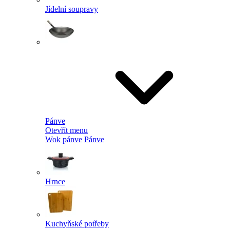
Jídelní soupravy
Pánve
Otevřít menu
Wok pánve
Pánve
Hrnce
Kuchyňské potřeby