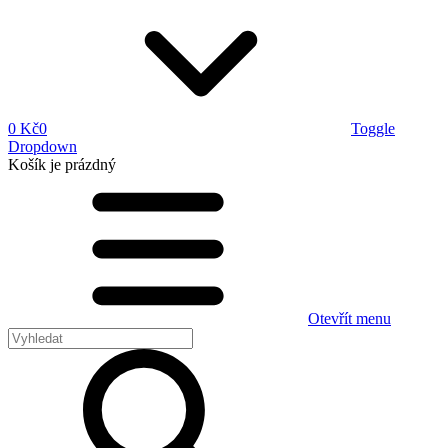
0 Kč
0
Toggle
Dropdown
Košík
je prázdný
Otevřít menu