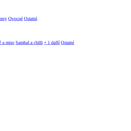
tney
Ovocné
Ostatní
é a miso
Sambal a chilli
+ 1 další
Ostatní