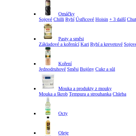
Omáčky
Sojové
Chilli
Rybí
Ústřicové
Hoisin
+ 3 další
Chu
Pasty a směsi
Základové a kořenící
Kari
Rybí a krevetové
Sojov
Koření
Jednodruhové
Směsi
Bujóny
Cukr a sůl
Mouka a produkty z mouky
Mouka a škrob
Tempura a strouhanka
Chleba
Octy
Oleje