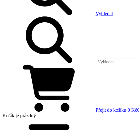
Vyhledat
Přejít do košíku
0 Kč
Košík
je prázdný