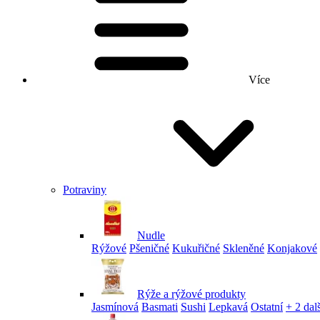
Více
Potraviny
Nudle
Rýžové
Pšeničné
Kukuřičné
Skleněné
Konjakové
Rýže a rýžové produkty
Jasmínová
Basmati
Sushi
Lepkavá
Ostatní
+ 2 dalš