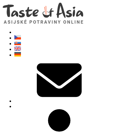
TasteOfAsia.cz
Neváhejte se zeptat. Jsem tady pro vás!