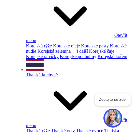
Otevřít
menu
Korejská rýže
Korejské oleje
Korejské pasty
Korejské
nudle
Korejská zelenina
+ 4 další
Korejské čaje
Korejské omáčky
Korejské pochutiny
Korejské koření
Thajská kuchyně
Zeptejte se zde!
Otevřít
menu
Thajská rýže
Thajské octy
Thajské ovoce
Thajská