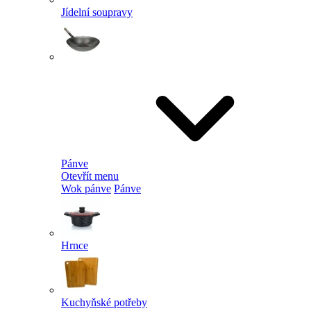
Jídelní soupravy
Pánve
Otevřít menu
Wok pánve
Pánve
Hrnce
Kuchyňské potřeby