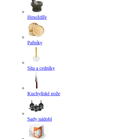
Hmoždíře
Pařníky
Síta a cedníky
Kuchyňské nože
Sady nádobí