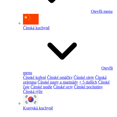
Otevřít menu
Čínská kuchyně
Otevřít
menu
Čínské koření
Čínské omáčky
Čínské oleje
Čínská
zelenina
Čínské pasty a marinády
+ 5 dalších
Čínské
čaje
Čínské nudle
Čínské octy
Čínské pochutiny
Čínská rýže
Korejská kuchyně