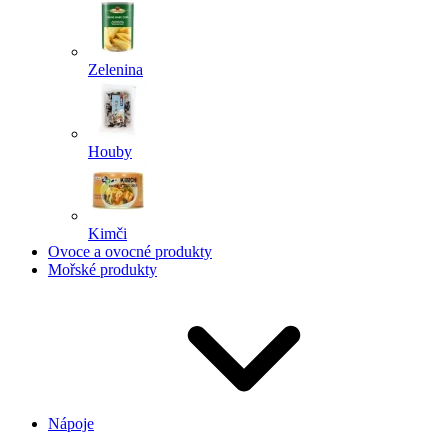
Zelenina
Houby
Kimči
Ovoce a ovocné produkty
Mořské produkty
Nápoje