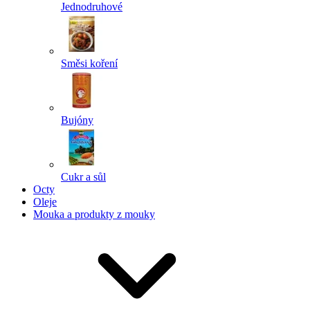
Jednodruhové
Směsi koření
Bujóny
Cukr a sůl
Octy
Oleje
Mouka a produkty z mouky