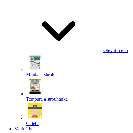
Odeslat
Powered by chaterimo
Otevřít menu
Mouka a škrob
Tempura a strouhanka
Chleba
Marinády