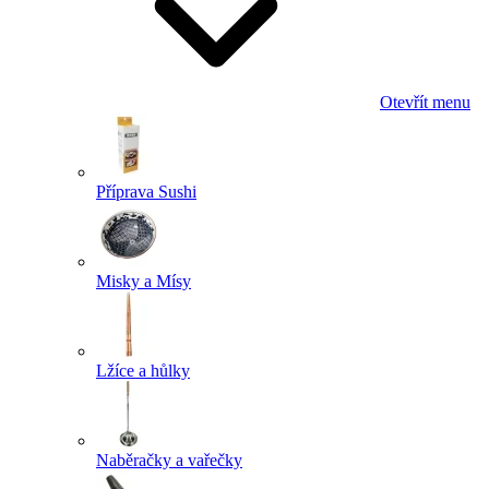
Otevřít menu
Příprava Sushi
Misky a Mísy
Lžíce a hůlky
Naběračky a vařečky