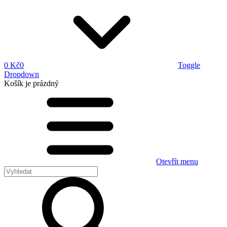
0 Kč
0
Toggle
Dropdown
Košík
je prázdný
Otevřít menu