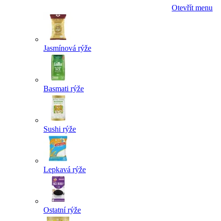
Otevřít menu
Jasmínová rýže
Basmati rýže
Sushi rýže
Lepkavá rýže
Ostatní rýže