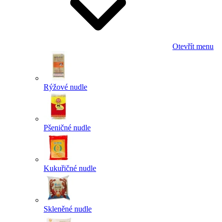
Otevřít menu
Rýžové nudle
Pšeničné nudle
Kukuřičné nudle
Skleněné nudle