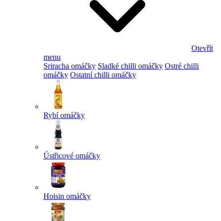
Otevřít
menu
Sriracha omáčky
Sladké chilli omáčky
Ostré chilli
omáčky
Ostatní chilli omáčky
Rybí omáčky
Ústřicové omáčky
Hoisin omáčky