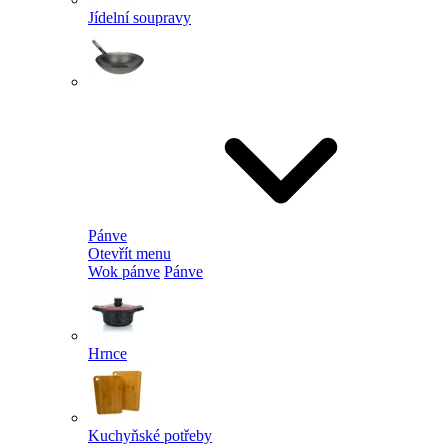
Jídelní soupravy
Pánve
Otevřít menu
Wok pánve
Pánve
Hrnce
Kuchyňské potřeby