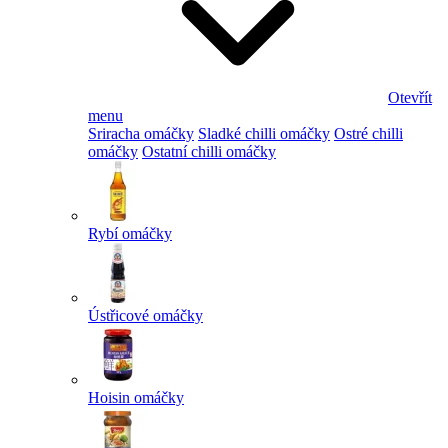
Otevřít
menu
Sriracha omáčky
Sladké chilli omáčky
Ostré chilli
omáčky
Ostatní chilli omáčky
Rybí omáčky
Ústřicové omáčky
Hoisin omáčky