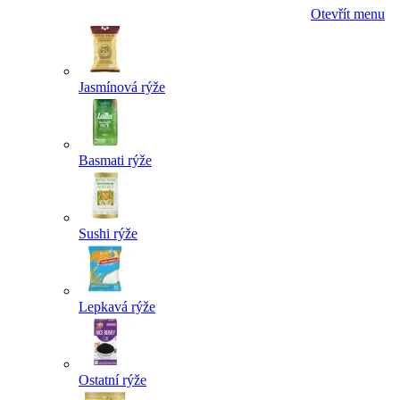
Otevřít menu
Jasmínová rýže
Basmati rýže
Sushi rýže
Lepkavá rýže
Ostatní rýže