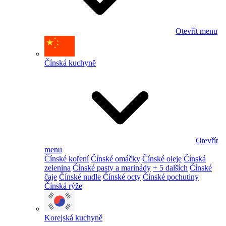
Otevřít menu
Čínská kuchyně
Otevřít
menu
Čínské koření
Čínské omáčky
Čínské oleje
Čínská
zelenina
Čínské pasty a marinády
+ 5 dalších
Čínské
čaje
Čínské nudle
Čínské octy
Čínské pochutiny
Čínská rýže
Korejská kuchyně