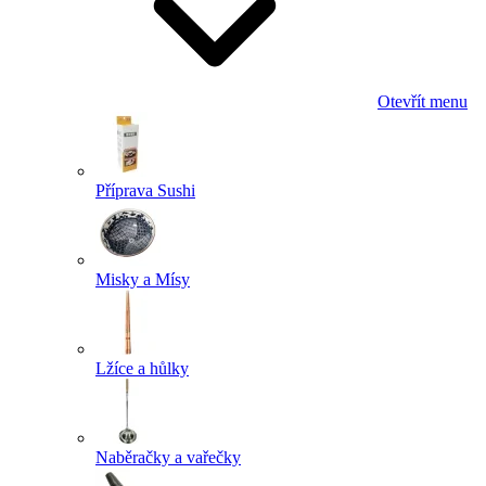
Otevřít menu
Příprava Sushi
Misky a Mísy
Lžíce a hůlky
Naběračky a vařečky