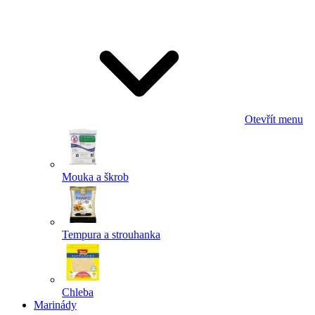
Odeslat
Powered by chaterimo
Otevřít menu
Mouka a škrob
Tempura a strouhanka
Chleba
Marinády