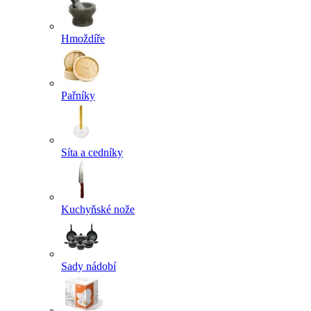
Hmoždíře
Pařníky
Síta a cedníky
Kuchyňské nože
Sady nádobí