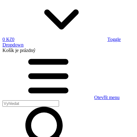
0 Kč
0
Toggle
Dropdown
Košík
je prázdný
Otevřít menu