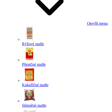
Otevřít menu
Rýžové nudle
Pšeničné nudle
Kukuřičné nudle
Skleněné nudle