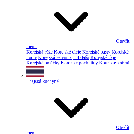
Otevřít
menu
Korejská rýže
Korejské oleje
Korejské pasty
Korejské
nudle
Korejská zelenina
+ 4 další
Korejské čaje
Korejské omáčky
Korejské pochutiny
Korejské koření
Thajská kuchyně
Otevřít
menu