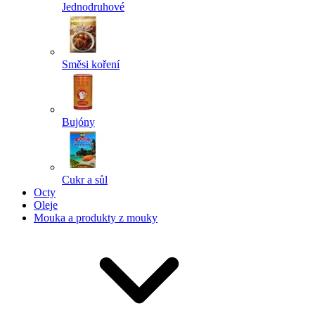
Jednodruhové
Směsi koření
Bujóny
Cukr a sůl
Octy
Oleje
Mouka a produkty z mouky