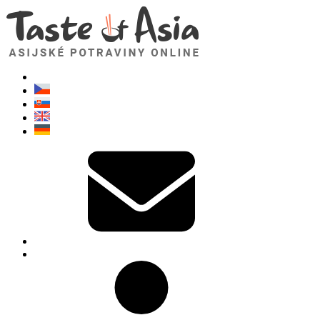
TasteOfAsia.cz
Neváhejte se zeptat. Jsem tady pro vás!