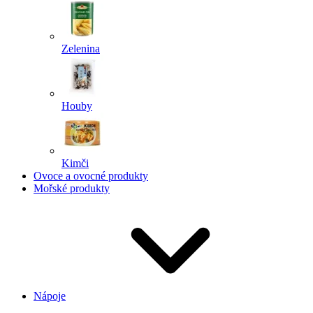
Zelenina
Houby
Kimči
Ovoce a ovocné produkty
Mořské produkty
Nápoje