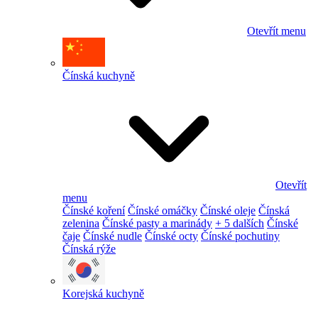
Otevřít menu
Čínská kuchyně
Otevřít
menu
Čínské koření
Čínské omáčky
Čínské oleje
Čínská
zelenina
Čínské pasty a marinády
+ 5 dalších
Čínské
čaje
Čínské nudle
Čínské octy
Čínské pochutiny
Čínská rýže
Korejská kuchyně