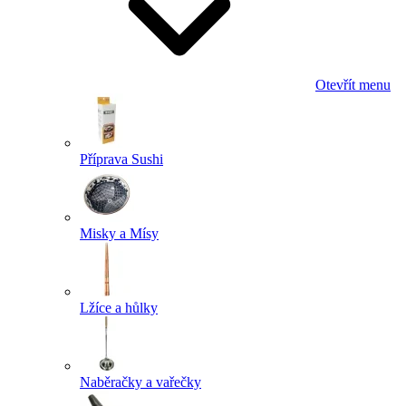
Otevřít menu
Příprava Sushi
Misky a Mísy
Lžíce a hůlky
Naběračky a vařečky