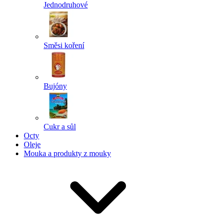
Jednodruhové
Směsi koření
Bujóny
Cukr a sůl
Octy
Oleje
Mouka a produkty z mouky