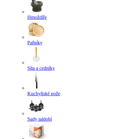
Hmoždíře
Pařníky
Síta a cedníky
Kuchyňské nože
Sady nádobí