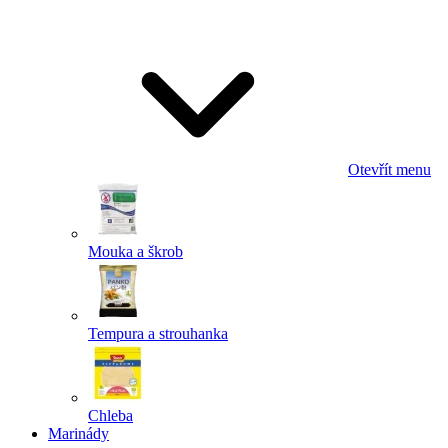
Odeslat
Powered by chaterimo
Otevřít menu
Mouka a škrob
Tempura a strouhanka
Chleba
Marinády