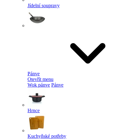
Jídelní soupravy
Pánve
Otevřít menu
Wok pánve
Pánve
Hrnce
Kuchyňské potřeby