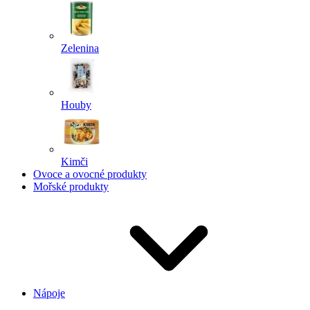
Zelenina
Houby
Kimči
Ovoce a ovocné produkty
Mořské produkty
Nápoje