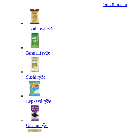
Otevřít menu
Jasmínová rýže
Basmati rýže
Sushi rýže
Lepkavá rýže
Ostatní rýže