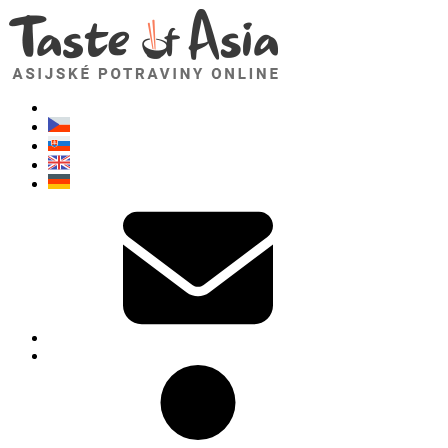
TasteOfAsia.cz
Neváhejte se zeptat. Jsem tady pro vás!