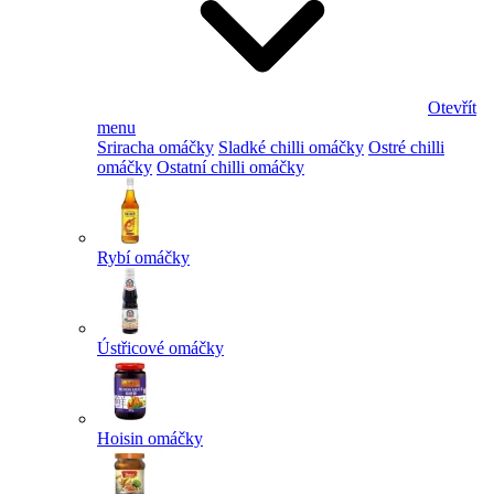
Otevřít
menu
Sriracha omáčky
Sladké chilli omáčky
Ostré chilli
omáčky
Ostatní chilli omáčky
Rybí omáčky
Ústřicové omáčky
Hoisin omáčky