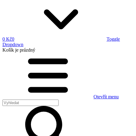
0 Kč
0
Toggle
Dropdown
Košík
je prázdný
Otevřít menu