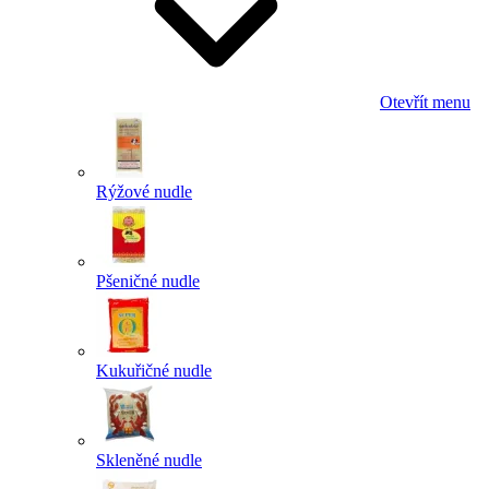
Otevřít menu
Rýžové nudle
Pšeničné nudle
Kukuřičné nudle
Skleněné nudle