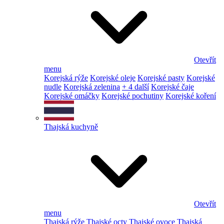
Otevřít
menu
Korejská rýže
Korejské oleje
Korejské pasty
Korejské
nudle
Korejská zelenina
+ 4 další
Korejské čaje
Korejské omáčky
Korejské pochutiny
Korejské koření
Thajská kuchyně
Otevřít
menu
Thajská rýže
Thajské octy
Thajské ovoce
Thajská