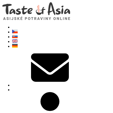
TasteOfAsia.cz
Neváhejte se zeptat. Jsem tady pro vás!