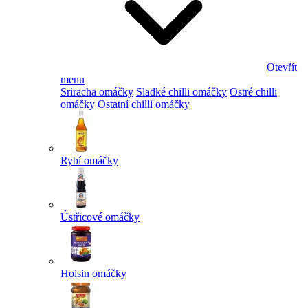
Otevřít
menu
Sriracha omáčky
Sladké chilli omáčky
Ostré chilli
omáčky
Ostatní chilli omáčky
Rybí omáčky
Ústřicové omáčky
Hoisin omáčky