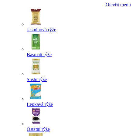
Otevřít menu
Jasmínová rýže
Basmati rýže
Sushi rýže
Lepkavá rýže
Ostatní rýže