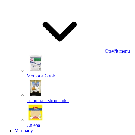
Odeslat
Powered by chaterimo
Otevřít menu
Mouka a škrob
Tempura a strouhanka
Chleba
Marinády