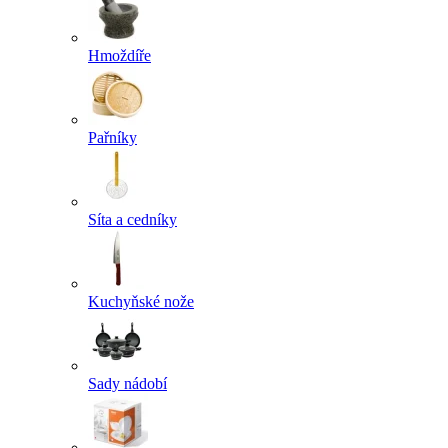
Hmoždíře
Pařníky
Síta a cedníky
Kuchyňské nože
Sady nádobí