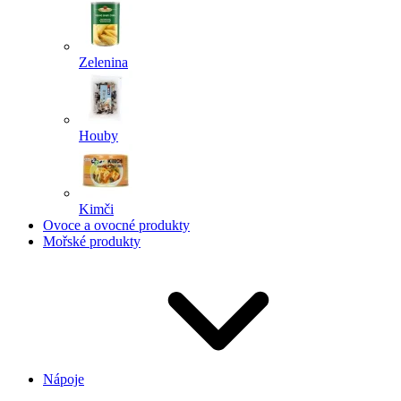
Zelenina
Houby
Kimči
Ovoce a ovocné produkty
Mořské produkty
Nápoje