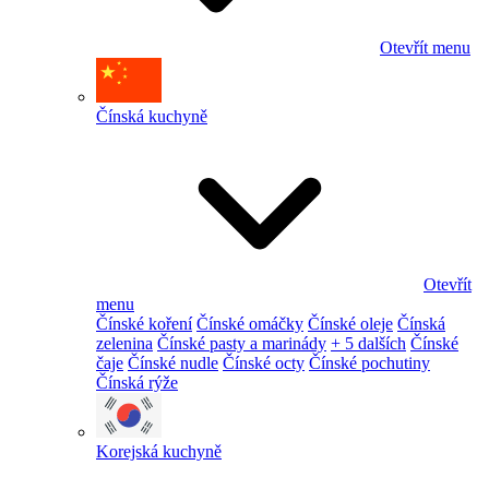
Otevřít menu
Čínská kuchyně
Otevřít
menu
Čínské koření
Čínské omáčky
Čínské oleje
Čínská
zelenina
Čínské pasty a marinády
+ 5 dalších
Čínské
čaje
Čínské nudle
Čínské octy
Čínské pochutiny
Čínská rýže
Korejská kuchyně