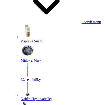
Otevřít menu
Příprava Sushi
Misky a Mísy
Lžíce a hůlky
Naběračky a vařečky