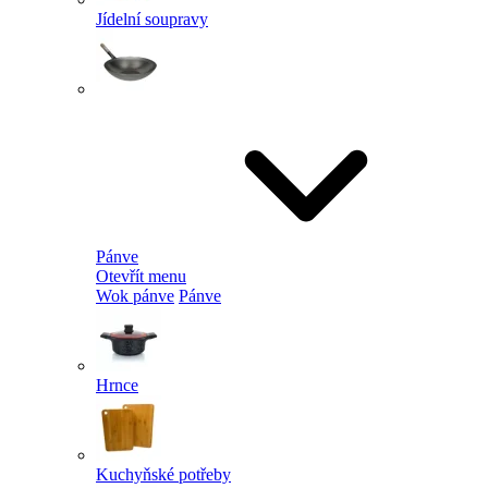
Jídelní soupravy
Pánve
Otevřít menu
Wok pánve
Pánve
Hrnce
Kuchyňské potřeby