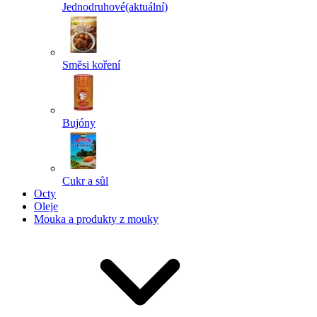
Jednodruhové
(aktuální)
Směsi koření
Bujóny
Cukr a sůl
Octy
Oleje
Mouka a produkty z mouky