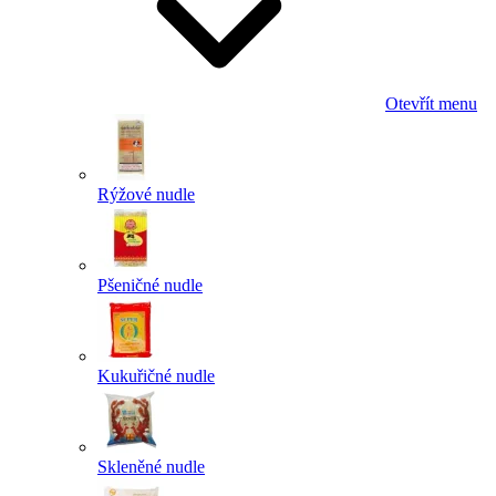
Otevřít menu
Rýžové nudle
Pšeničné nudle
Kukuřičné nudle
Skleněné nudle