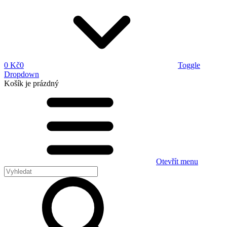
0 Kč
0
Toggle
Dropdown
Košík
je prázdný
Otevřít menu