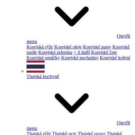
Otevřít
menu
Korejská rýže
Korejské oleje
Korejské pasty
Korejské
nudle
Korejská zelenina
+ 4 další
Korejské čaje
Korejské omáčky
Korejské pochutiny
Korejské koření
Thajská kuchyně
Otevřít
menu
Thajská rýže
Thajské octy
Thajské ovoce
Thajská