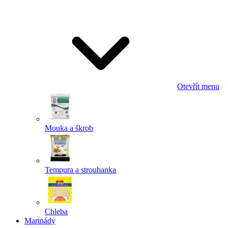
Odeslat
Powered by chaterimo
Otevřít menu
Mouka a škrob
Tempura a strouhanka
Chleba
Marinády