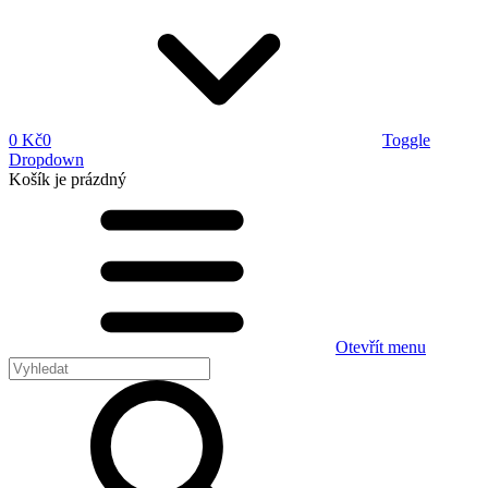
0 Kč
0
Toggle
Dropdown
Košík
je prázdný
Otevřít menu