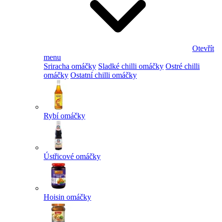
Otevřít
menu
Sriracha omáčky
Sladké chilli omáčky
Ostré chilli
omáčky
Ostatní chilli omáčky
Rybí omáčky
Ústřicové omáčky
Hoisin omáčky