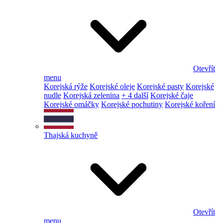
Otevřít
menu
Korejská rýže
Korejské oleje
Korejské pasty
Korejské
nudle
Korejská zelenina
+ 4 další
Korejské čaje
Korejské omáčky
Korejské pochutiny
Korejské koření
Thajská kuchyně
Otevřít
menu