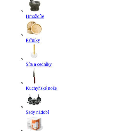
Hmoždíře
Pařníky
Síta a cedníky
Kuchyňské nože
Sady nádobí