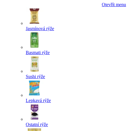
Otevřít menu
Jasmínová rýže
Basmati rýže
Sushi rýže
Lepkavá rýže
Ostatní rýže