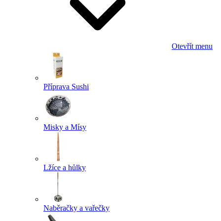
Otevřít menu
Příprava Sushi
Misky a Mísy
Lžíce a hůlky
Naběračky a vařečky