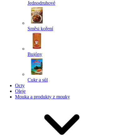
Jednodruhové
Směsi koření
Bujóny
Cukr a sůl
Octy
Oleje
Mouka a produkty z mouky