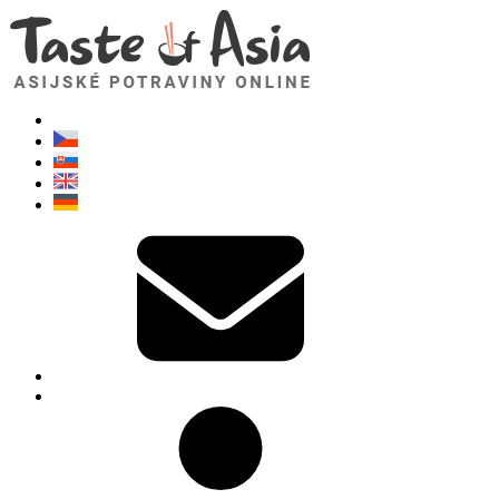
TasteOfAsia.cz
Neváhejte se zeptat. Jsem tady pro vás!