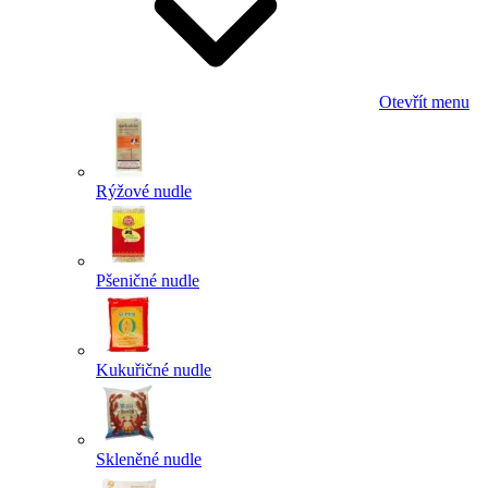
Otevřít menu
Rýžové nudle
Pšeničné nudle
Kukuřičné nudle
Skleněné nudle