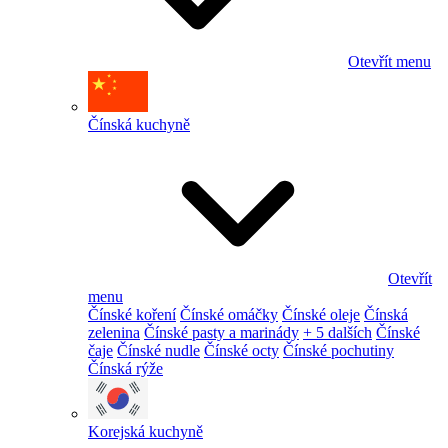
Otevřít menu
Čínská kuchyně
Otevřít
menu
Čínské koření
Čínské omáčky
Čínské oleje
Čínská
zelenina
Čínské pasty a marinády
+ 5 dalších
Čínské
čaje
Čínské nudle
Čínské octy
Čínské pochutiny
Čínská rýže
Korejská kuchyně