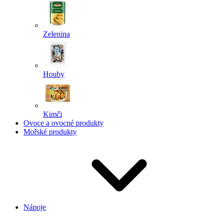
Zelenina
Houby
Kimči
Ovoce a ovocné produkty
Mořské produkty
Nápoje