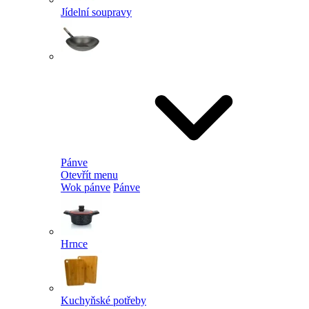
Jídelní soupravy
Pánve
Otevřít menu
Wok pánve
Pánve
Hrnce
Kuchyňské potřeby