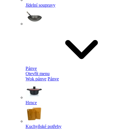
Jídelní soupravy
Pánve
Otevřít menu
Wok pánve
Pánve
Hrnce
Kuchyňské potřeby