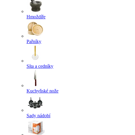
Hmoždíře
Pařníky
Síta a cedníky
Kuchyňské nože
Sady nádobí