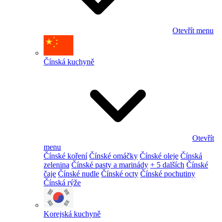
Otevřít menu
Čínská kuchyně
Otevřít
menu
Čínské koření
Čínské omáčky
Čínské oleje
Čínská
zelenina
Čínské pasty a marinády
+ 5 dalších
Čínské
čaje
Čínské nudle
Čínské octy
Čínské pochutiny
Čínská rýže
Korejská kuchyně