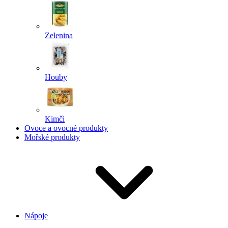
Zelenina
Houby
Kimči
Ovoce a ovocné produkty
Mořské produkty
Nápoje