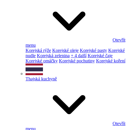
Otevřít
menu
Korejská rýže
Korejské oleje
Korejské pasty
Korejské
nudle
Korejská zelenina
+ 4 další
Korejské čaje
Korejské omáčky
Korejské pochutiny
Korejské koření
Thajská kuchyně
Otevřít
menu