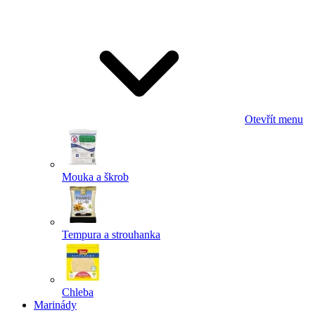
Odeslat
Powered by chaterimo
Otevřít menu
Mouka a škrob
Tempura a strouhanka
Chleba
Marinády