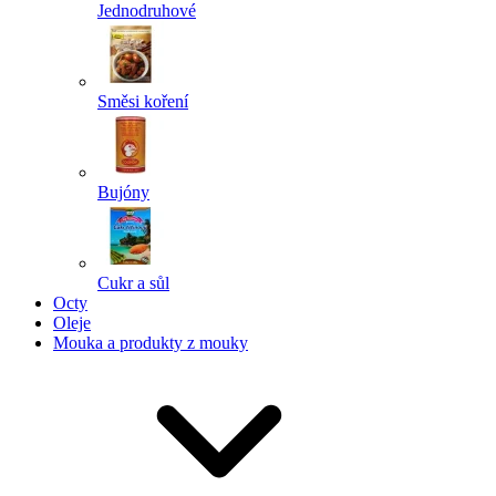
Jednodruhové
Směsi koření
Bujóny
Cukr a sůl
Octy
Oleje
Mouka a produkty z mouky