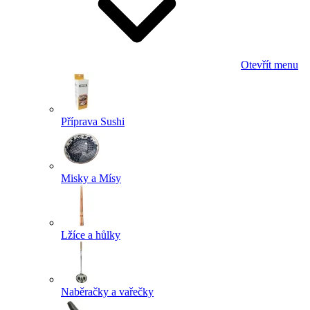
Otevřít menu
Příprava Sushi
Misky a Mísy
Lžíce a hůlky
Naběračky a vařečky