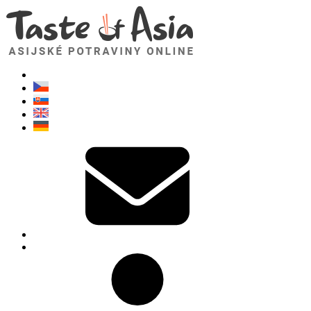
TasteOfAsia.cz
Neváhejte se zeptat. Jsem tady pro vás!