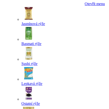
Otevřít menu
Jasmínová rýže
Basmati rýže
Sushi rýže
Lepkavá rýže
Ostatní rýže