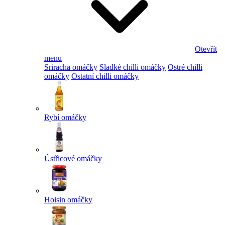
Otevřít
menu
Sriracha omáčky
Sladké chilli omáčky
Ostré chilli
omáčky
Ostatní chilli omáčky
Rybí omáčky
Ústřicové omáčky
Hoisin omáčky