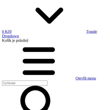
0 Kč
0
Toggle
Dropdown
Košík
je prázdný
Otevřít menu