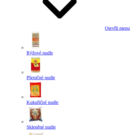
Otevřít menu
Rýžové nudle
Pšeničné nudle
Kukuřičné nudle
Skleněné nudle