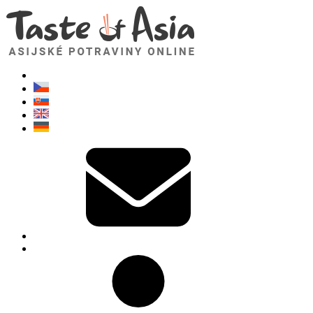
TasteOfAsia.cz
Neváhejte se zeptat. Jsem tady pro vás!