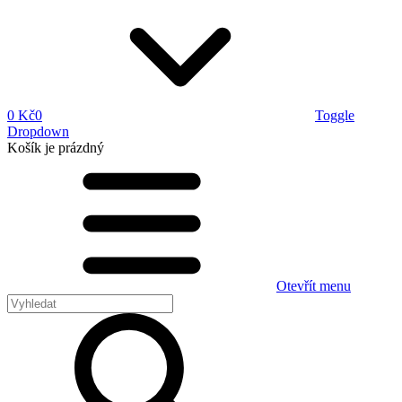
0 Kč
0
Toggle
Dropdown
Košík
je prázdný
Otevřít menu