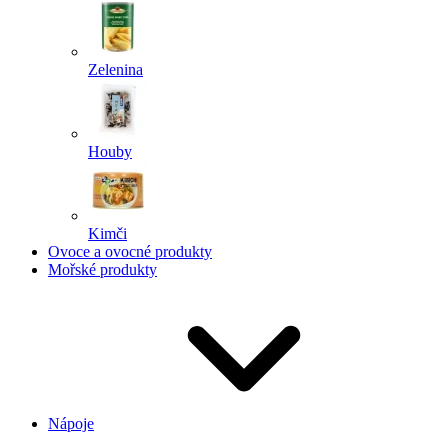
Zelenina
Houby
Kimči
Ovoce a ovocné produkty
Mořské produkty
Nápoje