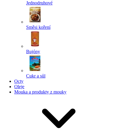
Jednodruhové
Směsi koření
Bujóny
Cukr a sůl
Octy
Oleje
Mouka a produkty z mouky