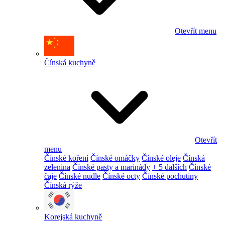
Otevřít menu
Čínská kuchyně
Otevřít
menu
Čínské koření
Čínské omáčky
Čínské oleje
Čínská
zelenina
Čínské pasty a marinády
+ 5 dalších
Čínské
čaje
Čínské nudle
Čínské octy
Čínské pochutiny
Čínská rýže
Korejská kuchyně