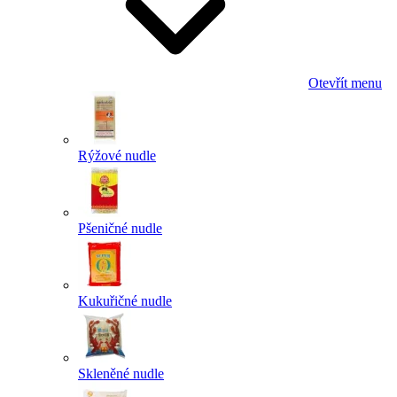
Otevřít menu
Rýžové nudle
Pšeničné nudle
Kukuřičné nudle
Skleněné nudle