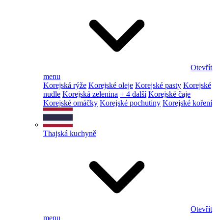
Otevřít
menu
Korejská rýže
Korejské oleje
Korejské pasty
Korejské
nudle
Korejská zelenina
+ 4 další
Korejské čaje
Korejské omáčky
Korejské pochutiny
Korejské koření
Thajská kuchyně
Otevřít
menu