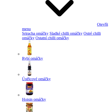
Otevřít
menu
Sriracha omáčky
Sladké chilli omáčky
Ostré chilli
omáčky
Ostatní chilli omáčky
Rybí omáčky
Ústřicové omáčky
Hoisin omáčky