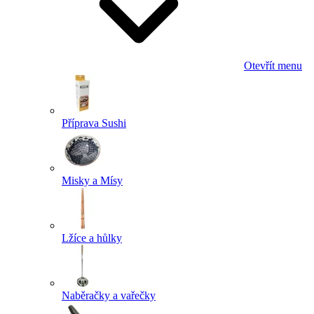
Otevřít menu
Příprava Sushi
Misky a Mísy
Lžíce a hůlky
Naběračky a vařečky