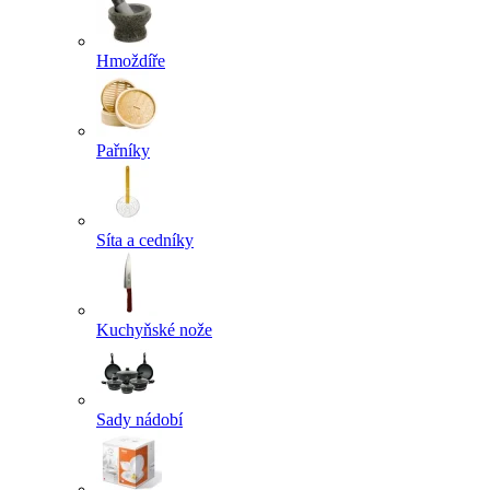
Hmoždíře
Pařníky
Síta a cedníky
Kuchyňské nože
Sady nádobí