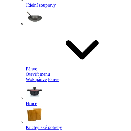
Jídelní soupravy
Pánve
Otevřít menu
Wok pánve
Pánve
Hrnce
Kuchyňské potřeby