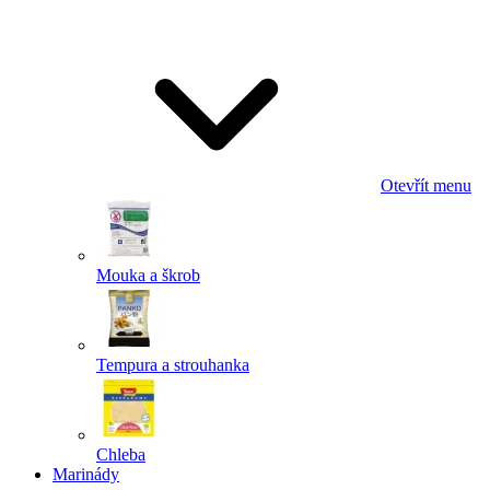
Odeslat
Powered by chaterimo
Otevřít menu
Mouka a škrob
Tempura a strouhanka
Chleba
Marinády