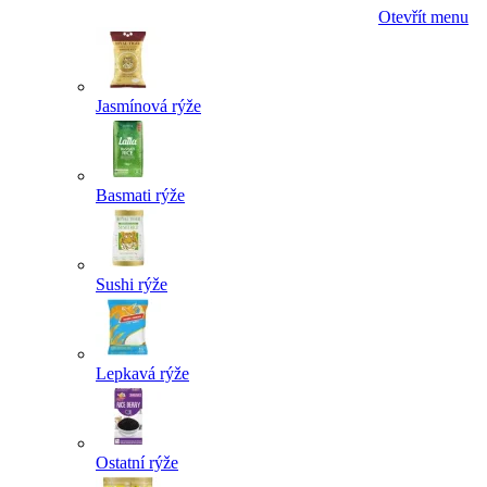
Otevřít menu
Jasmínová rýže
Basmati rýže
Sushi rýže
Lepkavá rýže
Ostatní rýže